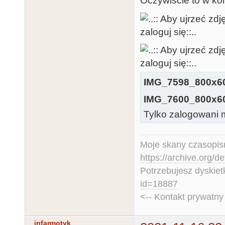
Oczywiście to w ko
IMG_7598_800x60
IMG_7600_800x60
Tylko zalogowani m
Moje skany czasopism
https://archive.org/d
Potrzebujesz dyskiet
id=18887
<-- Kontakt prywatn
infarmotyk