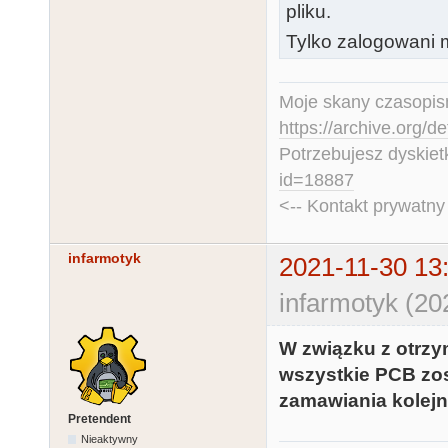
pliku.
Tylko zalogowani m
Moje skany czasopism
https://archive.org/d
Potrzebujesz dyskiet
id=18887
<-- Kontakt prywatn
infarmotyk
2021-11-30 13
infarmotyk (20
W związku z otrzy
wszystkie PCB zos
zamawiania kolejn
Pretendent
Nieaktywny