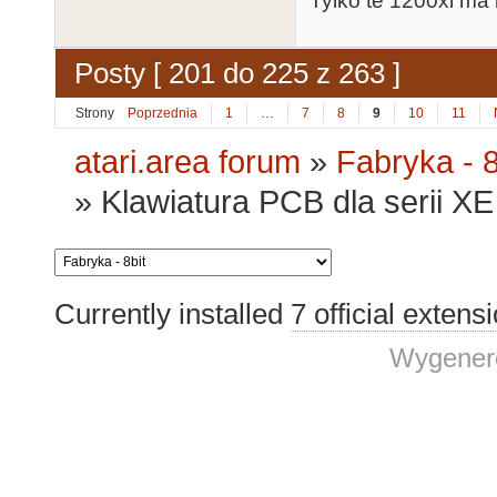
Tylko te 1200xl ma 
Posty [ 201 do 225 z 263 ]
Strony
Poprzednia
1
…
7
8
9
10
11
atari.area forum
»
Fabryka - 8
»
Klawiatura PCB dla serii XE 
Currently installed
7 official extens
Wygenero