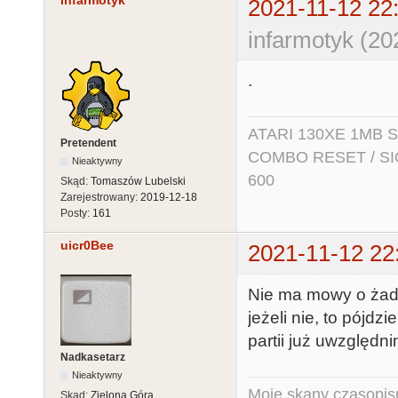
infarmotyk
2021-11-12 22
infarmotyk (20
.
ATARI 130XE 1MB So
Pretendent
COMBO RESET / SIO2
Nieaktywny
600
Skąd:
Tomaszów Lubelski
Zarejestrowany:
2019-12-18
Posty:
161
uicr0Bee
2021-11-12 22
Nie ma mowy o żadn
jeżeli nie, to pójd
partii już uwzględn
Nadkasetarz
Nieaktywny
Moje skany czasopism
Skąd:
Zielona Góra