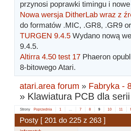
przynosi poprawki timingu i nowe
Nowa wersja DitherLab wraz z źr
do formatów .MIC, .GR8, .GR9 o
TURGEN 9.4.5
Wydano nową wer
9.4.5.
Altirra 4.50 test 17
Phaeron opubli
8-bitowego Atari.
atari.area forum
»
Fabryka - 8
»
Klawiatura PCB dla serii 
Strony
Poprzednia
1
…
7
8
9
10
11
Posty [ 201 do 225 z 263 ]