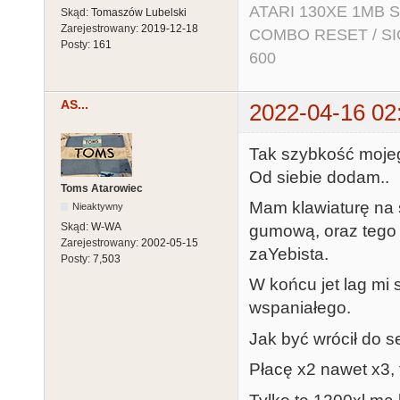
ATARI 130XE 1MB So
Skąd:
Tomaszów Lubelski
Zarejestrowany:
2019-12-18
COMBO RESET / SIO2
Posty:
161
600
AS...
2022-04-16 02
Tak szybkość mojeg
Od siebie dodam..
Toms Atarowiec
Mam klawiaturę na
Nieaktywny
Skąd:
W-WA
gumową, oraz tego 
Zarejestrowany:
2002-05-15
zaYebista.
Posty:
7,503
W końcu jet lag mi 
wspaniałego.
Jak być wrócił do se
Płacę x2 nawet x3, 