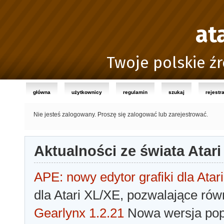
at
Twoje polskie źr
główna
użytkownicy
regulamin
szukaj
rejestr
Nie jesteś zalogowany.
Proszę się zalogować lub zarejestrować.
Aktualności ze świata Atari
APE: nowy edytor grafiki dla Atari
dla Atari XL/XE, pozwalające rów
Gearlynx 1.2.21
Nowa wersja popu