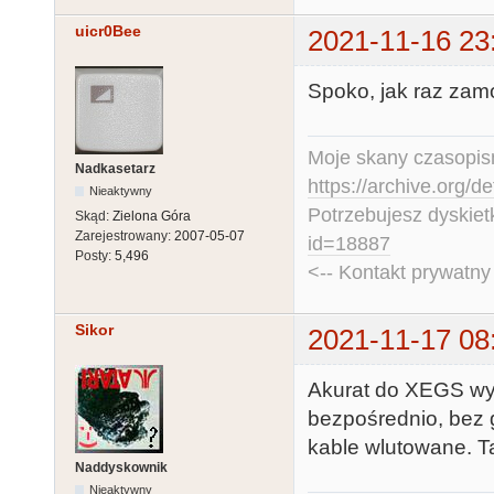
uicr0Bee
2021-11-16 23
Spoko, jak raz zamo
Moje skany czasopism
Nadkasetarz
https://archive.org/d
Nieaktywny
Potrzebujesz dyskiet
Skąd:
Zielona Góra
Zarejestrowany:
2007-05-07
id=18887
Posty:
5,496
<-- Kontakt prywatn
Sikor
2021-11-17 08
Akurat do XEGS wyj
bezpośrednio, bez 
kable wlutowane. Ta
Naddyskownik
Nieaktywny