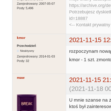
Zarejestrowany:
2007-05-07
https://archive.org/d
Posty:
5,496
Potrzebujesz dyskiet
id=18887
<-- Kontakt prywatn
kmor
2021-11-15 12
Przechodzień
rozpoczynam nową l
Nieaktywny
Zarejestrowany:
2014-01-03
kmor - 1 szt. zmon
Posty:
32
maw
2021-11-15 21
(2021-11-18 00
U mnie szanse na zł
ktoś był zaintereso