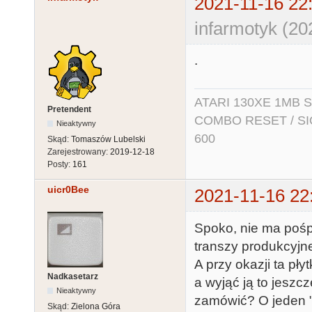
2021-11-16 22
infarmotyk (20
.
ATARI 130XE 1MB So
Pretendent
COMBO RESET / SIO2
Nieaktywny
600
Skąd:
Tomaszów Lubelski
Zarejestrowany:
2019-12-18
Posty:
161
uicr0Bee
2021-11-16 22
Spoko, nie ma pośp
transzy produkcyjne
A przy okazji ta p
Nadkasetarz
a wyjąć ją to jeszc
Nieaktywny
zamówić? O jeden "
Skąd:
Zielona Góra