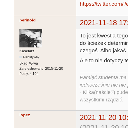
https://twitter.co
perinoid
2021-11-18 17
To jest kwestia teg
do ścieżek determi
czegoś. Albo jakaś 
Kasetarz
Nieaktywny
Ale to nie dotyczy 
Skąd:
W-wa
Zarejestrowany:
2015-11-20
Posty:
4,104
Pamięć studenta ma c
jednocześnie nic nie
- Kilka(naście?) pude
wszystkimi rządzić.
lopez
2021-11-20 10
(2021-11-20 10