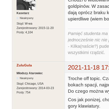
goldpinów. W zasadz
dają oprócz braku 
Kasetarz
upierdliwe (wiem b
Nieaktywny
Skąd:
W-wa
Zarejestrowany:
2015-11-20
Posty:
4,104
Pamięć studenta ma c
jednocześnie nic nie
- Kilka(naście?) pude
wszystkimi rządzić.
ZuluGula
2021-11-18 17
Młodszy Atarowiec
Troche off topic. 
Nieaktywny
Skąd:
Chicago, USA
bokach spacji, naj
Zarejestrowany:
2014-03-23
Do czego można wy
Posty:
754
Cos jak ponizej, cho
gory klawiatury.