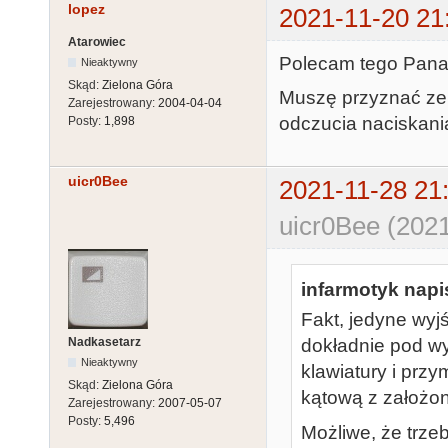
lopez
2021-11-20 21
Atarowiec
Polecam tego Pana 
Nieaktywny
Skąd:
Zielona Góra
Muszę przyznać ze 
Zarejestrowany:
2004-04-04
odczucia naciskani
Posty:
1,898
uicr0Bee
2021-11-28 21
uicr0Bee (2021
infarmotyk napis
Fakt, jedyne wyjś
Nadkasetarz
dokładnie pod w
Nieaktywny
klawiatury i przy
Skąd:
Zielona Góra
kątową z założo
Zarejestrowany:
2007-05-07
Posty:
5,496
Możliwe, że trze