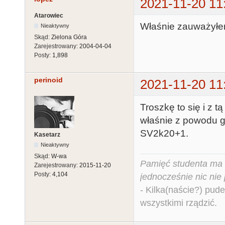
2021-11-20 11
Atarowiec
Właśnie zauważyłem
Nieaktywny
Skąd:
Zielona Góra
Zarejestrowany:
2004-04-04
Posty:
1,898
perinoid
2021-11-20 11
Troszkę to się i z 
właśnie z powodu go
SV2k20+1.
Kasetarz
Nieaktywny
Skąd:
W-wa
Pamięć studenta ma c
Zarejestrowany:
2015-11-20
Posty:
4,104
jednocześnie nic nie
- Kilka(naście?) pude
wszystkimi rządzić.