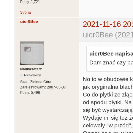
Posty:
1,721
Strona
uicr0Bee
2021-11-16 20
uicr0Bee (2021
uicr0Bee napisa
Dam znać czy pa
Nadkasetarz
Nieaktywny
No to w obudowie 
Skąd:
Zielona Góra
jak oryginalna blac
Zarejestrowany:
2007-05-07
Posty:
5,496
Co do płytki ze złą
od spodu płytki. N
się być wystarczaj
Wydaje mi się też 
celowały "w przód",