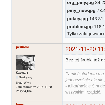
org_piny.jpg
84.28
piny_new.jpg
73.4
pokey.jpg
143.31 k
problem.jpg
118.13
Tylko zalogowani m
perinoid
2021-11-20 11
Bez tej śrubki też d
Kasetarz
Pamięć studenta ma c
Nieaktywny
jednocześnie nic nie
Skąd:
W-wa
- Kilka(naście?) pude
Zarejestrowany:
2015-11-20
Posty:
4,104
wszystkimi rządzić.
lopez