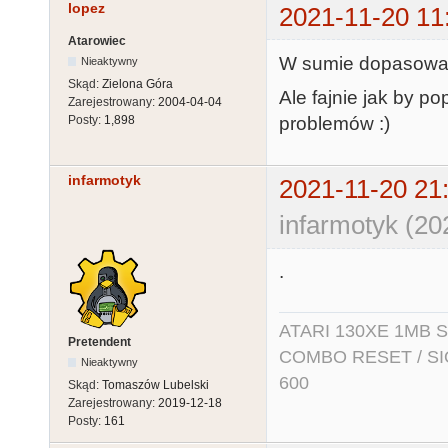
lopez
2021-11-20 11
Atarowiec
W sumie dopasowałe
Nieaktywny
Skąd:
Zielona Góra
Ale fajnie jak by po
Zarejestrowany:
2004-04-04
problemów :)
Posty:
1,898
infarmotyk
2021-11-20 21
infarmotyk (20
.
ATARI 130XE 1MB So
Pretendent
COMBO RESET / SIO2
Nieaktywny
600
Skąd:
Tomaszów Lubelski
Zarejestrowany:
2019-12-18
Posty:
161