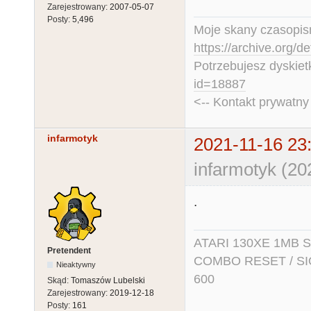
Zarejestrowany:
2007-05-07
Posty:
5,496
Moje skany czasopism
https://archive.org/d
Potrzebujesz dyskiet
id=18887
<-- Kontakt prywatn
infarmotyk
2021-11-16 23
infarmotyk (20
.
ATARI 130XE 1MB So
Pretendent
COMBO RESET / SIO2
Nieaktywny
600
Skąd:
Tomaszów Lubelski
Zarejestrowany:
2019-12-18
Posty:
161