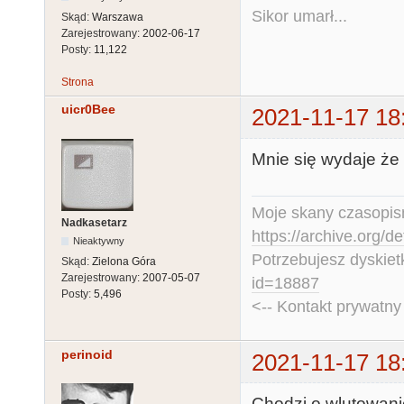
Sikor umarł...
Skąd:
Warszawa
Zarejestrowany:
2002-06-17
Posty:
11,122
Strona
uicr0Bee
2021-11-17 18
Mnie się wydaje że 
Moje skany czasopism
Nadkasetarz
https://archive.org/d
Nieaktywny
Potrzebujesz dyskiet
Skąd:
Zielona Góra
Zarejestrowany:
2007-05-07
id=18887
Posty:
5,496
<-- Kontakt prywatn
perinoid
2021-11-17 18
Chodzi o wlutowani