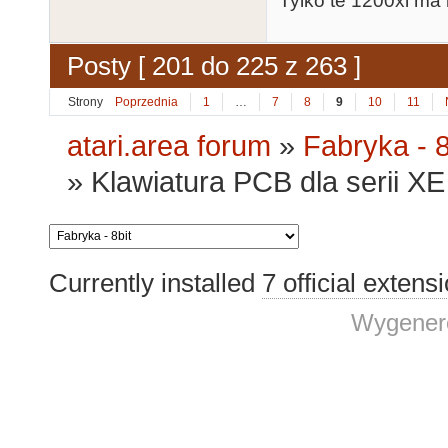
Tylko te 1200xl ma 
Posty [ 201 do 225 z 263 ]
Strony
Poprzednia
1
…
7
8
9
10
11
atari.area forum
»
Fabryka - 8
»
Klawiatura PCB dla serii XE 
Currently installed
7 official extens
Wygenero