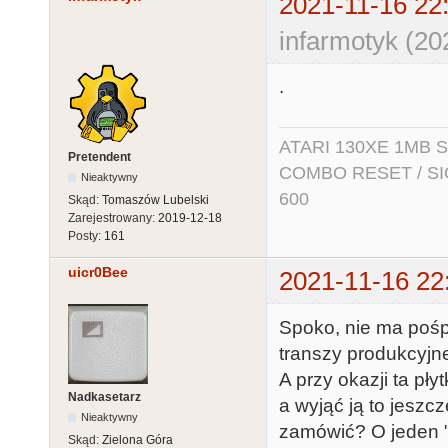
2021-11-16 22
infarmotyk (20
.
ATARI 130XE 1MB So
Pretendent
COMBO RESET / SIO2
Nieaktywny
600
Skąd:
Tomaszów Lubelski
Zarejestrowany:
2019-12-18
Posty:
161
uicr0Bee
2021-11-16 22
Spoko, nie ma pośp
transzy produkcyjne
A przy okazji ta p
Nadkasetarz
a wyjąć ją to jeszc
Nieaktywny
zamówić? O jeden "
Skąd:
Zielona Góra