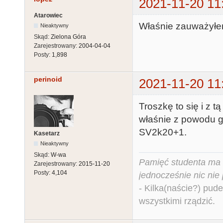
2021-11-20 11
Atarowiec
Właśnie zauważyłem
Nieaktywny
Skąd:
Zielona Góra
Zarejestrowany:
2004-04-04
Posty:
1,898
perinoid
2021-11-20 11
Troszkę to się i z 
właśnie z powodu go
SV2k20+1.
Kasetarz
Nieaktywny
Skąd:
W-wa
Pamięć studenta ma c
Zarejestrowany:
2015-11-20
Posty:
4,104
jednocześnie nic nie
- Kilka(naście?) pude
wszystkimi rządzić.