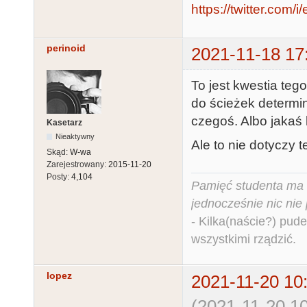
https://twitter.co
perinoid
2021-11-18 17
To jest kwestia teg
do ścieżek determi
czegoś. Albo jakaś 
Kasetarz
Nieaktywny
Ale to nie dotyczy 
Skąd:
W-wa
Zarejestrowany:
2015-11-20
Posty:
4,104
Pamięć studenta ma c
jednocześnie nic nie
- Kilka(naście?) pude
wszystkimi rządzić.
lopez
2021-11-20 10
(2021-11-20 10