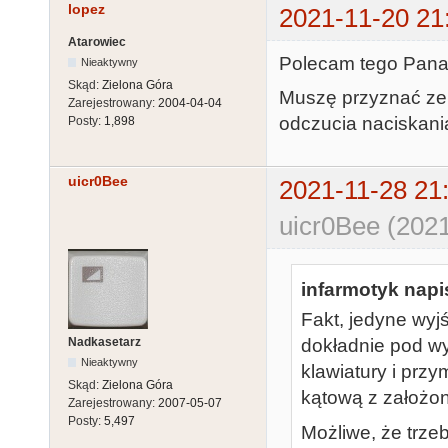
lopez
2021-11-20 21
Atarowiec
Polecam tego Pana 
Nieaktywny
Skąd:
Zielona Góra
Muszę przyznać ze 
Zarejestrowany:
2004-04-04
odczucia naciskani
Posty:
1,898
uicr0Bee
2021-11-28 21
uicr0Bee (2021
infarmotyk napis
Fakt, jedyne wyjś
Nadkasetarz
dokładnie pod w
Nieaktywny
klawiatury i przy
Skąd:
Zielona Góra
kątową z założo
Zarejestrowany:
2007-05-07
Posty:
5,497
Możliwe, że trze