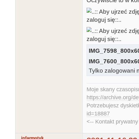
Oczywiście to w ko
IMG_7598_800x60
IMG_7600_800x60
Tylko zalogowani m
Moje skany czasopism
https://archive.org/d
Potrzebujesz dyskiet
id=18887
<-- Kontakt prywatn
infarmotyk