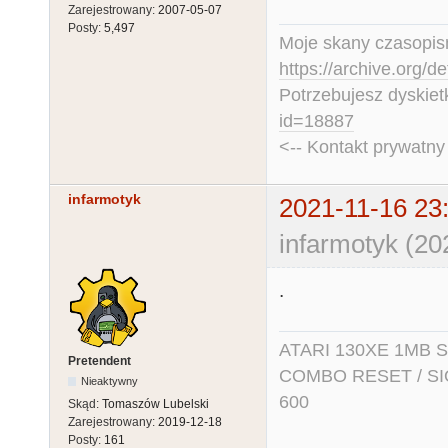
Zarejestrowany:
2007-05-07
Posty:
5,497
Moje skany czasopism
https://archive.org/d
Potrzebujesz dyskiet
id=18887
<-- Kontakt prywatn
infarmotyk
2021-11-16 23
infarmotyk (20
.
ATARI 130XE 1MB So
Pretendent
COMBO RESET / SIO2
Nieaktywny
600
Skąd:
Tomaszów Lubelski
Zarejestrowany:
2019-12-18
Posty:
161