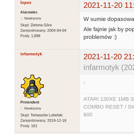
lopez
2021-11-20 11
Atarowiec
W sumie dopasowałe
Nieaktywny
Skąd:
Zielona Góra
Ale fajnie jak by po
Zarejestrowany:
2004-04-04
problemów :)
Posty:
1,898
infarmotyk
2021-11-20 21
infarmotyk (20
.
ATARI 130XE 1MB So
Pretendent
COMBO RESET / SIO2
Nieaktywny
600
Skąd:
Tomaszów Lubelski
Zarejestrowany:
2019-12-18
Posty:
161