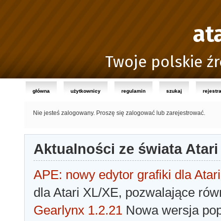
at
Twoje polskie źr
główna
użytkownicy
regulamin
szukaj
rejestr
Nie jesteś zalogowany.
Proszę się zalogować lub zarejestrować.
Aktualności ze świata Atari
APE: nowy edytor grafiki dla Atari
dla Atari XL/XE, pozwalające rów
Gearlynx 1.2.21
Nowa wersja popu