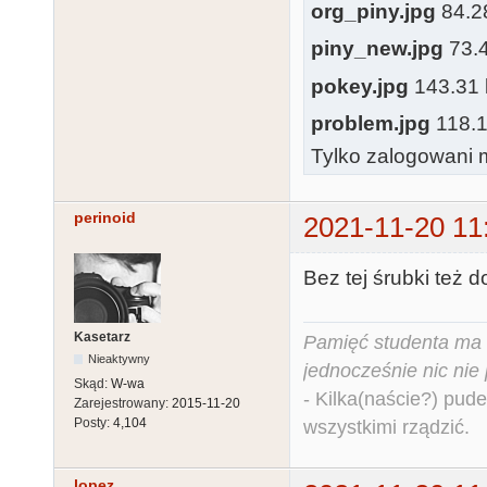
org_piny.jpg
84.28
piny_new.jpg
73.4
pokey.jpg
143.31 k
problem.jpg
118.13
Tylko zalogowani m
perinoid
2021-11-20 11
Bez tej śrubki też d
Kasetarz
Pamięć studenta ma c
Nieaktywny
jednocześnie nic nie
Skąd:
W-wa
- Kilka(naście?) pude
Zarejestrowany:
2015-11-20
Posty:
4,104
wszystkimi rządzić.
lopez