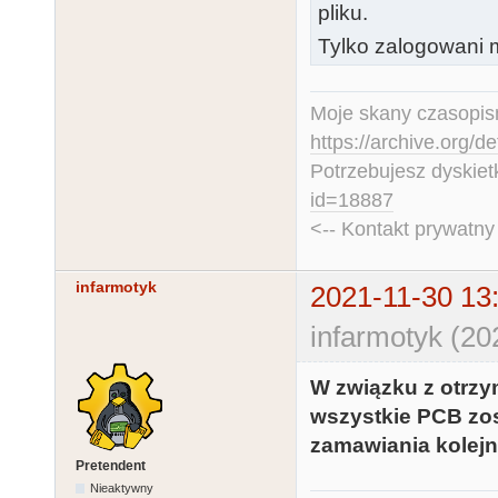
pliku.
Tylko zalogowani m
Moje skany czasopism
https://archive.org/d
Potrzebujesz dyskiet
id=18887
<-- Kontakt prywatn
infarmotyk
2021-11-30 13
infarmotyk (20
W związku z otrzy
wszystkie PCB zos
zamawiania kolejn
Pretendent
Nieaktywny