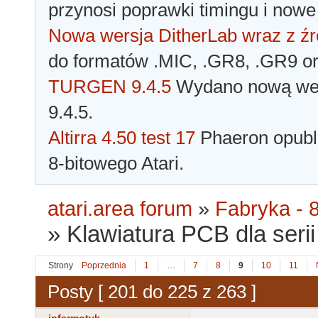
przynosi poprawki timingu i nowe
Nowa wersja DitherLab wraz z źr
do formatów .MIC, .GR8, .GR9 o
TURGEN 9.4.5
Wydano nową wer
9.4.5.
Altirra 4.50 test 17
Phaeron opubli
8-bitowego Atari.
atari.area forum
»
Fabryka - 8
»
Klawiatura PCB dla serii 
Strony
Poprzednia
1
…
7
8
9
10
11
Posty [ 201 do 225 z 263 ]