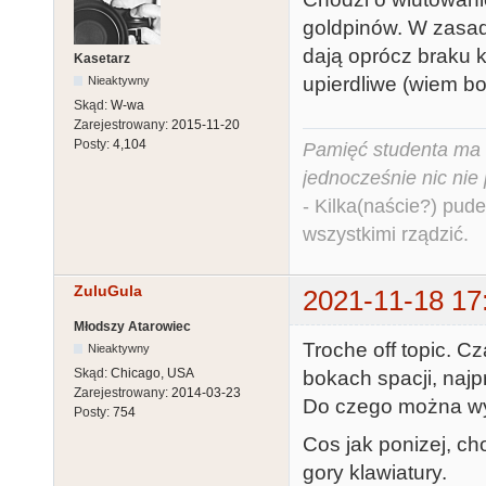
goldpinów. W zasadz
dają oprócz braku 
Kasetarz
upierdliwe (wiem b
Nieaktywny
Skąd:
W-wa
Zarejestrowany:
2015-11-20
Posty:
4,104
Pamięć studenta ma c
jednocześnie nic nie
- Kilka(naście?) pude
wszystkimi rządzić.
ZuluGula
2021-11-18 17
Młodszy Atarowiec
Troche off topic. 
Nieaktywny
Skąd:
Chicago, USA
bokach spacji, naj
Zarejestrowany:
2014-03-23
Do czego można wy
Posty:
754
Cos jak ponizej, cho
gory klawiatury.