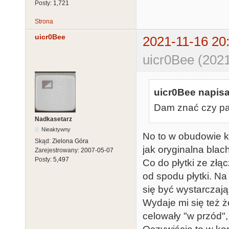
Posty:
1,721
Strona
uicr0Bee
2021-11-16 20
uicr0Bee (2021
uicr0Bee napisa
Dam znać czy pa
Nadkasetarz
Nieaktywny
No to w obudowie 
Skąd:
Zielona Góra
jak oryginalna blac
Zarejestrowany:
2007-05-07
Posty:
5,497
Co do płytki ze złą
od spodu płytki. N
się być wystarczaj
Wydaje mi się też 
celowały "w przód",