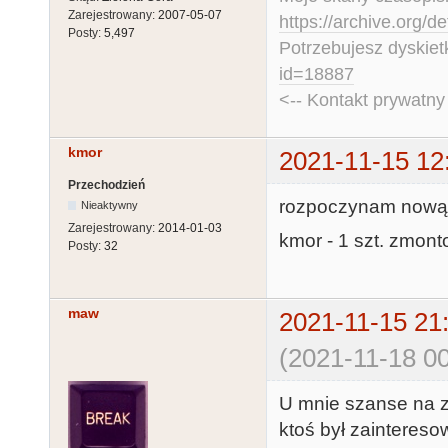
Zarejestrowany:
2007-05-07
https://archive.org/d
Posty:
5,497
Potrzebujesz dyskiet
id=18887
<-- Kontakt prywatn
kmor
2021-11-15 12
Przechodzień
rozpoczynam nową l
Nieaktywny
Zarejestrowany:
2014-01-03
kmor - 1 szt. zmon
Posty:
32
maw
2021-11-15 21
(2021-11-18 00
U mnie szanse na zł
ktoś był zaintereso