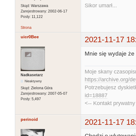
Sikor umarł...
Skąd:
Warszawa
Zarejestrowany:
2002-06-17
Posty:
11,122
Strona
uicr0Bee
2021-11-17 18
Mnie się wydaje że 
Moje skany czasopism
Nadkasetarz
https://archive.org/d
Nieaktywny
Potrzebujesz dyskiet
Skąd:
Zielona Góra
Zarejestrowany:
2007-05-07
id=18887
Posty:
5,497
<-- Kontakt prywatn
perinoid
2021-11-17 18
Chodzi o wlutowani