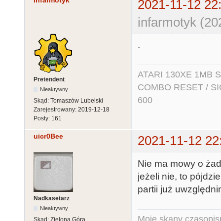
infarmotyk
2021-11-12 22
infarmotyk (20
.
ATARI 130XE 1MB So
Pretendent
COMBO RESET / SIO2
Nieaktywny
600
Skąd:
Tomaszów Lubelski
Zarejestrowany:
2019-12-18
Posty:
161
uicr0Bee
2021-11-12 22
Nie ma mowy o żadn
jeżeli nie, to pójd
partii już uwzględn
Nadkasetarz
Nieaktywny
Moje skany czasopism
Skąd:
Zielona Góra