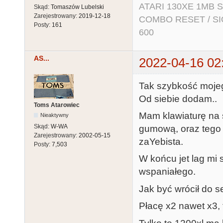
ATARI 130XE 1MB So
Skąd:
Tomaszów Lubelski
Zarejestrowany:
2019-12-18
COMBO RESET / SIO2
Posty:
161
600
AS...
2022-04-16 02
Tak szybkość mojeg
Od siebie dodam..
Toms Atarowiec
Mam klawiaturę na
Nieaktywny
Skąd:
W-WA
gumową, oraz tego 
Zarejestrowany:
2002-05-15
zaYebista.
Posty:
7,503
W końcu jet lag mi 
wspaniałego.
Jak być wrócił do se
Płacę x2 nawet x3, 