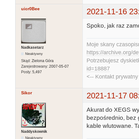
uicr0Bee
2021-11-16 23
Spoko, jak raz zamo
Moje skany czasopism
Nadkasetarz
https://archive.org/d
Nieaktywny
Potrzebujesz dyskiet
Skąd:
Zielona Góra
Zarejestrowany:
2007-05-07
id=18887
Posty:
5,497
<-- Kontakt prywatn
Sikor
2021-11-17 08
Akurat do XEGS wyj
bezpośrednio, bez 
kable wlutowane. Ta
Naddyskownik
Nieaktywny