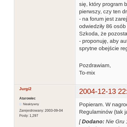
się, który program 
pierwszy, czy ten d
- na forum jest zar
odwiedziły 86 osób (
Szkoda, że pozosta
- proponuję, aby au
sprytne obejście re
Pozdrawiam,
To-mix
Jurgi2
2004-12-13 22
Atarowiec
Popieram. W nagro
Nieaktywny
Zarejestrowany:
2003-09-04
Regulaminów (tak j
Posty:
1,297
[
Dodano:
Nie Gru 