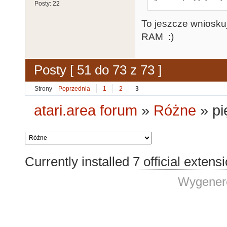
Posty:
22
To jeszcze wniosku
RAM :)
Posty [ 51 do 73 z 73 ]
Strony
Poprzednia
1
2
3
atari.area forum
»
Różne
»
pi
Currently installed
7 official extens
Wygenero