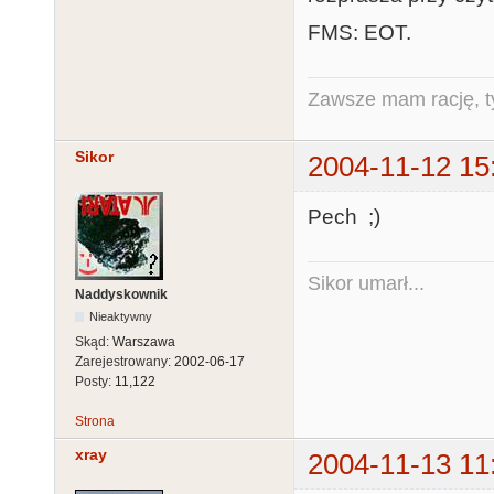
FMS: EOT.
Zawsze mam rację, ty
Sikor
2004-11-12 15
Pech ;)
Sikor umarł...
Naddyskownik
Nieaktywny
Skąd:
Warszawa
Zarejestrowany:
2002-06-17
Posty:
11,122
Strona
xray
2004-11-13 11