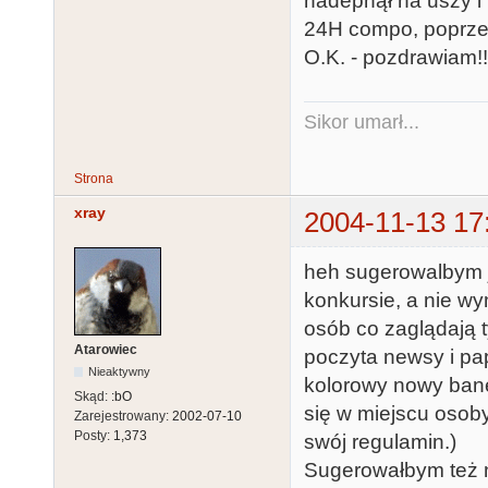
nadepnął na uszy i 
24H compo, poprze
O.K. - pozdrawiam!!
Sikor umarł...
Strona
xray
2004-11-13 17
heh sugerowalbym j
konkursie, a nie w
osób co zaglądają t
Atarowiec
poczyta newsy i pap
Nieaktywny
kolorowy nowy baner
Skąd:
:bO
się w miejscu osoby
Zarejestrowany:
2002-07-10
Posty:
1,373
swój regulamin.)
Sugerowałbym też ni