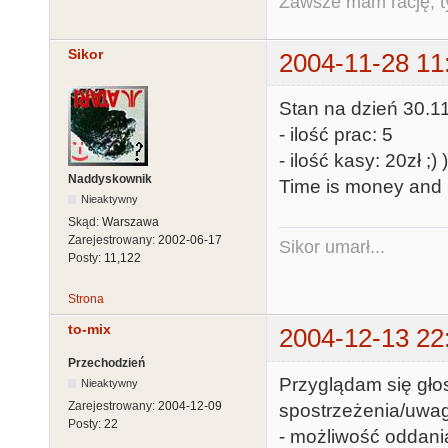
Zawsze mam rację, ty
Sikor
2004-11-28 11
Stan na dzień 30.11
- ilość prac: 5
- ilość kasy: 20zł ;) 
Naddyskownik
Time is money and 
Nieaktywny
Skąd:
Warszawa
Zarejestrowany:
2002-06-17
Sikor umarł...
Posty:
11,122
Strona
to-mix
2004-12-13 22
Przechodzień
Przyglądam się gło
Nieaktywny
Zarejestrowany:
2004-12-09
spostrzeżenia/uwag
Posty:
22
- możliwość oddani