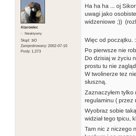
Ha ha ha ... oj Siko
uwagi jako osobist
widzeniowe ;)) (roz
Atarowiec
Nieaktywny
Więc od początku. :
Skąd:
:bO
Zarejestrowany:
2002-07-10
Po pierwsze nie ro
Posty:
1,373
Do dzisiaj w życiu n
prostu tu nie zaglą
W twolinerze tez ni
słuszną.
Zaznaczyłem tylko 
regulaminu ( przez
Wyobraz sobie taką 
widział tego tpicu, 
Tam nic z niczego 