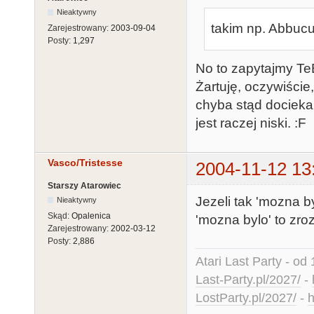
Nieaktywny
takim np. Abbucu 
Zarejestrowany:
2003-09-04
Posty:
1,297
No to zapytajmy TeB
Żartuję, oczywiście
chyba stąd dociekan
jest raczej niski. :F
Vasco/Tristesse
2004-11-12 13
Starszy Atarowiec
Jezeli tak 'mozna b
Nieaktywny
Skąd:
Opalenica
'mozna bylo' to zro
Zarejestrowany:
2002-03-12
Posty:
2,886
Atari Last Party - od 
Last-Party.pl/2027/
-
LostParty.pl/2027/
-
h