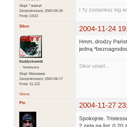
Skąd:
*.waw.pl
I Ty zostaniesz big e
Zarejestrowany:
2002-09-26
Posty:
3,622
Sikor
2004-11-24 19
Hmm, drodzy Państwo
jedną *beznagrodow
Naddyskownik
Sikor umarł...
Nieaktywny
Skąd:
Warszawa
Zarejestrowany:
2002-06-17
Posty:
11,122
Strona
Pin
2004-11-27 23
Spokojnie. Tristesse
2 zeta na list, 0.20