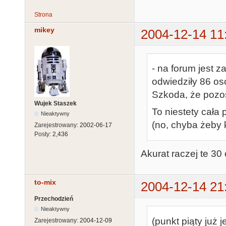
Strona
mikey
2004-12-14 11
- na forum jest 
odwiedziły 86 osó
Szkoda, że pozos
Wujek Staszek
To niestety cała
Nieaktywny
(no, chyba żeby 
Zarejestrowany:
2002-06-17
Posty:
2,436
Akurat raczej te 30
to-mix
2004-12-14 21
Przechodzień
Nieaktywny
(punkt piąty już 
Zarejestrowany:
2004-12-09