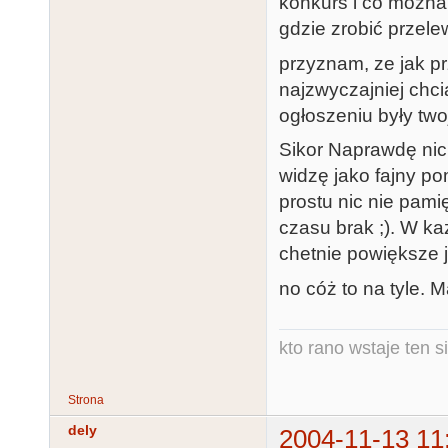
konkurs i co mozna 
gdzie zrobić przele
przyznam, ze jak p
najzwyczajniej chci
ogłoszeniu były twoj
Sikor Naprawdę nic
widzę jako fajny po
prostu nic nie pami
czasu brak ;). W ka
chetnie powiększe j
no cóż to na tyle. 
kto rano wstaje ten s
Strona
dely
2004-11-13 11