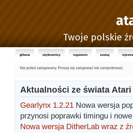
at
Twoje polskie źr
główna
użytkownicy
regulamin
szukaj
rejestr
Nie jesteś zalogowany.
Proszę się zalogować lub zarejestrować.
Aktualności ze świata Atari
Gearlynx 1.2.21
Nowa wersja popu
przynosi poprawki timingu i nowe
Nowa wersja DitherLab wraz z źr