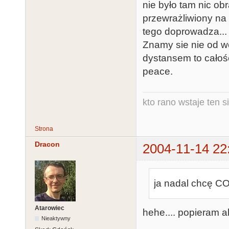
nie było tam nic ob
przewrażliwiony na
tego doprowadza... 
Znamy sie nie od w
dystansem to całośc
peace.
kto rano wstaje ten s
Strona
Dracon
2004-11-14 22
ja nadal chcę CO
Atarowiec
hehe.... popieram a
Nieaktywny