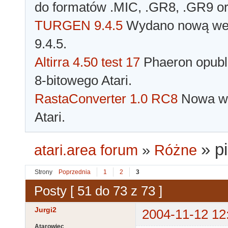
do formatów .MIC, .GR8, .GR9 o
TURGEN 9.4.5
Wydano nową wer
9.4.5.
Altirra 4.50 test 17
Phaeron opubli
8-bitowego Atari.
RastaConverter 1.0 RC8
Nowa wer
Atari.
»
p
atari.area forum
»
Różne
Strony
Poprzednia
1
2
3
Posty [ 51 do 73 z 73 ]
Jurgi2
2004-11-12 12
Atarowiec