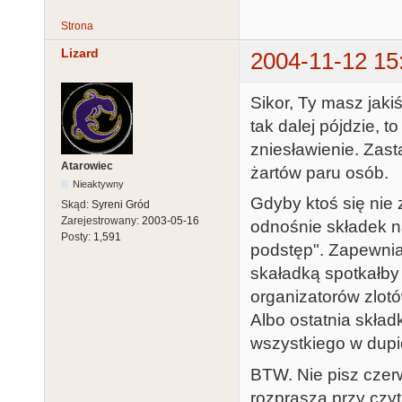
Strona
Lizard
2004-11-12 15
Sikor, Ty masz jaki
tak dalej pójdzie, 
zniesławienie. Zast
Atarowiec
żartów paru osób.
Nieaktywny
Gdyby ktoś się nie
Skąd:
Syreni Gród
Zarejestrowany:
2003-05-16
odnośnie składek na
Posty:
1,591
podstęp". Zapewniam
skaładką spotkałby 
organizatorów zlotó
Albo ostatnia skład
wszystkiego w dupi
BTW. Nie pisz czer
rozprasza przy czyt