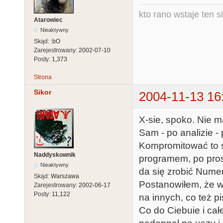
kto rano wstaje ten s
Atarowiec
Nieaktywny
Skąd:
:bO
Zarejestrowany:
2002-07-10
Posty:
1,373
Strona
Sikor
2004-11-13 16
X-sie, spoko. Nie 
Sam - po analizie -
Kompromitować to si
Naddyskownik
programem, po prost
Nieaktywny
da się zrobić Nume
Skąd:
Warszawa
Postanowiłem, że w
Zarejestrowany:
2002-06-17
Posty:
11,122
na innych, co też p
Co do Ciebuie i ca