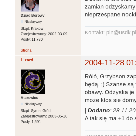
zamian odzyskamy 5 
nieprzespane nocki
Dziad Borowy
Nieaktywny
Skąd:
Kraków
Kontakt: pin@usdk.p
Zarejestrowany:
2002-03-09
Posty:
11,780
Strona
Lizard
2004-11-28 01
Róló, Grzybson zapł
będą. ;) Szanse są t
obawy. Odzyska je j
Atarowiec
może ktos sie domy
Nieaktywny
[
Dodano
: 28.11.2
Skąd:
Syreni Gród
Zarejestrowany:
2003-05-16
A tak się ma +1 do s
Posty:
1,591