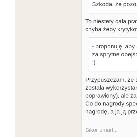
Szkoda, że pozos
To niestety cała pr
chyba żeby krytykow
- proponuję, aby
za sprytne obejś
;)
Przypuszczam, że s
została wykorzystan
poprawiony), ale za
Co do nagrody specj
nagrodę, a ja ją prz
Sikor umarł...