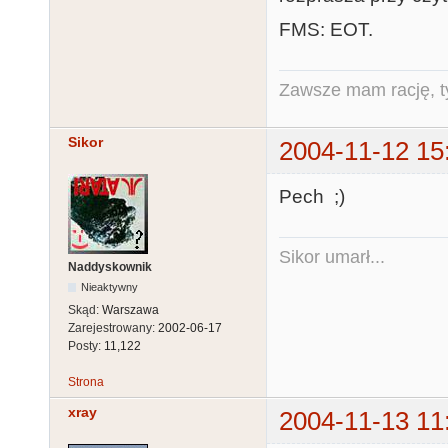
FMS: EOT.
Zawsze mam rację, ty
Sikor
2004-11-12 15
Pech ;)
Sikor umarł...
Naddyskownik
Nieaktywny
Skąd:
Warszawa
Zarejestrowany:
2002-06-17
Posty:
11,122
Strona
xray
2004-11-13 11