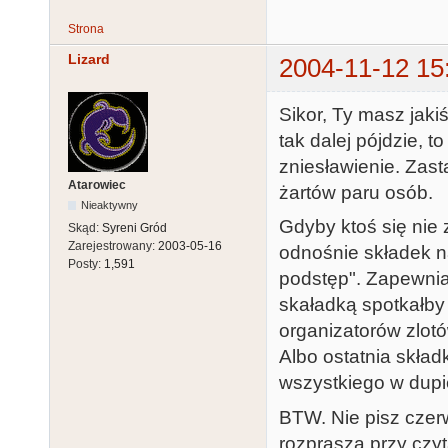
Strona
Lizard
2004-11-12 15
Sikor, Ty masz jaki
tak dalej pójdzie, 
zniesławienie. Zast
Atarowiec
żartów paru osób.
Nieaktywny
Gdyby ktoś się nie
Skąd:
Syreni Gród
Zarejestrowany:
2003-05-16
odnośnie składek na
Posty:
1,591
podstęp". Zapewniam
skaładką spotkałby 
organizatorów zlotó
Albo ostatnia skład
wszystkiego w dupi
BTW. Nie pisz czer
rozprasza przy czyt