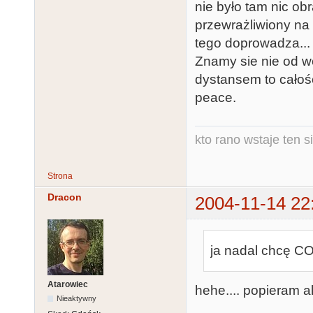
nie było tam nic ob
przewrażliwiony na
tego doprowadza... 
Znamy sie nie od w
dystansem to całośc
peace.
kto rano wstaje ten s
Strona
Dracon
2004-11-14 22
ja nadal chcę CO
Atarowiec
hehe.... popieram a
Nieaktywny