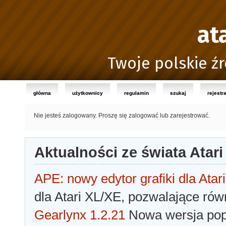
at
Twoje polskie źr
główna
użytkownicy
regulamin
szukaj
rejestr
Nie jesteś zalogowany.
Proszę się zalogować lub zarejestrować.
Aktualności ze świata Atari
APE: nowy edytor grafiki dla Atari
dla Atari XL/XE, pozwalające rów
Gearlynx 1.2.21
Nowa wersja popu