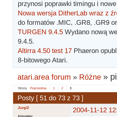
przynosi poprawki timingu i nowe
Nowa wersja DitherLab wraz z źr
do formatów .MIC, .GR8, .GR9 o
TURGEN 9.4.5
Wydano nową wer
9.4.5.
Altirra 4.50 test 17
Phaeron opubli
8-bitowego Atari.
»
p
atari.area forum
»
Różne
Strony
Poprzednia
1
2
3
Posty [ 51 do 73 z 73 ]
Jurgi2
2004-11-12 12
Atarowiec