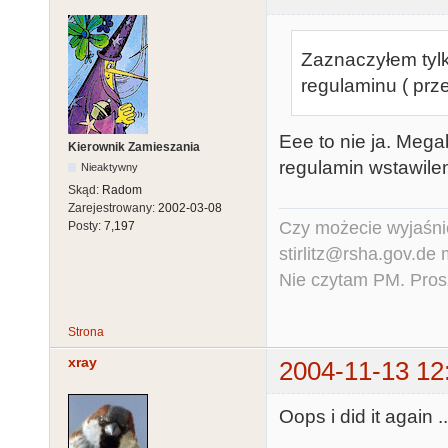
Zaznaczyłem tylk
regulaminu ( pr
Eee to nie ja. Mega
Kierownik Zamieszania
regulamin wstawilem
Nieaktywny
Skąd:
Radom
Zarejestrowany:
2002-03-08
Czy możecie wyjaśnić
Posty:
7,197
stirlitz@rsha.gov.de
Nie czytam PM. Pros
Strona
xray
2004-11-13 12
Oops i did it again ..