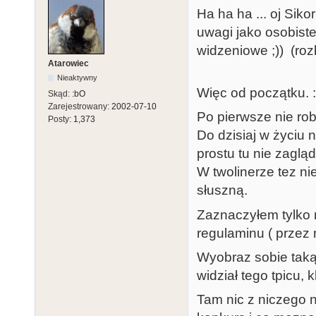
Ha ha ha ... oj Siko
uwagi jako osobist
widzeniowe ;)) (roz
Atarowiec
Nieaktywny
Więc od początku. :
Skąd:
:bO
Zarejestrowany:
2002-07-10
Po pierwsze nie ro
Posty:
1,373
Do dzisiaj w życiu n
prostu tu nie zaglą
W twolinerze tez ni
słuszną.
Zaznaczyłem tylko 
regulaminu ( przez
Wyobraz sobie taką 
widział tego tpicu, 
Tam nic z niczego 