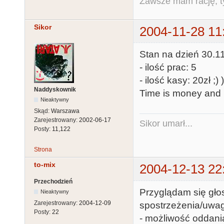
Zawsze mam rację, ty
Sikor
2004-11-28 11
Stan na dzień 30.11
- ilość prac: 5
- ilość kasy: 20zł ;) 
Naddyskownik
Time is money and 
Nieaktywny
Skąd:
Warszawa
Zarejestrowany:
2002-06-17
Sikor umarł...
Posty:
11,122
Strona
to-mix
2004-12-13 22
Przechodzień
Przyglądam się gło
Nieaktywny
Zarejestrowany:
2004-12-09
spostrzeżenia/uwag
Posty:
22
- możliwość oddani