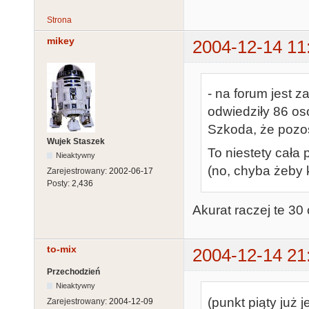
Strona
mikey
2004-12-14 11
- na forum jest 
odwiedziły 86 osó
Szkoda, że pozos
Wujek Staszek
To niestety cała
Nieaktywny
(no, chyba żeby 
Zarejestrowany:
2002-06-17
Posty:
2,436
Akurat raczej te 30
to-mix
2004-12-14 21
Przechodzień
Nieaktywny
(punkt piąty już 
Zarejestrowany:
2004-12-09