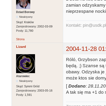
zamian odzyskamy 5 
nieprzespane nocki
Dziad Borowy
Nieaktywny
Skąd:
Kraków
Kontakt: pin@usdk.p
Zarejestrowany:
2002-03-09
Posty:
11,780
Strona
Lizard
2004-11-28 01
Róló, Grzybson zapł
będą. ;) Szanse są t
obawy. Odzyska je j
Atarowiec
może ktos sie domy
Nieaktywny
[
Dodano
: 28.11.2
Skąd:
Syreni Gród
Zarejestrowany:
2003-05-16
A tak się ma +1 do s
Posty:
1,591