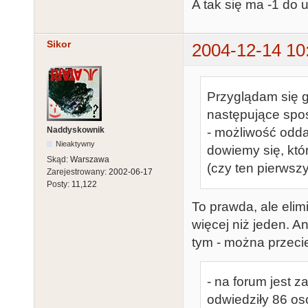
A tak się ma -1 do 
Sikor
2004-12-14 10
Przyglądam się g
następujące spos
Naddyskownik
- możliwość odd
Nieaktywny
dowiemy się, któ
Skąd:
Warszawa
(czy ten pierwszy
Zarejestrowany:
2002-06-17
Posty:
11,122
To prawda, ale elim
więcej niż jeden. An
tym - można przecie
- na forum jest 
odwiedziły 86 osó