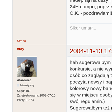
nadepnął na uszy i 
24H compo, poprze
O.K. - pozdrawiam!!
Sikor umarł...
Strona
xray
2004-11-13 17
heh sugerowalbym j
konkursie, a nie w
osób co zaglądają t
Atarowiec
poczyta newsy i pap
Nieaktywny
kolorowy nowy baner
Skąd:
:bO
się w miejscu osoby
Zarejestrowany:
2002-07-10
Posty:
1,373
swój regulamin.)
Sugerowałbym też ni