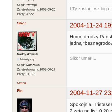
Skąd:
*.waw.pl
I Ty zostaniesz big e
Zarejestrowany:
2002-09-26
Posty:
3,622
Sikor
2004-11-24 19
Hmm, drodzy Państwo
jedną *beznagrodow
Naddyskownik
Sikor umarł...
Nieaktywny
Skąd:
Warszawa
Zarejestrowany:
2002-06-17
Posty:
11,122
Strona
Pin
2004-11-27 23
Spokojnie. Tristesse
2 zeta na list, 0.20