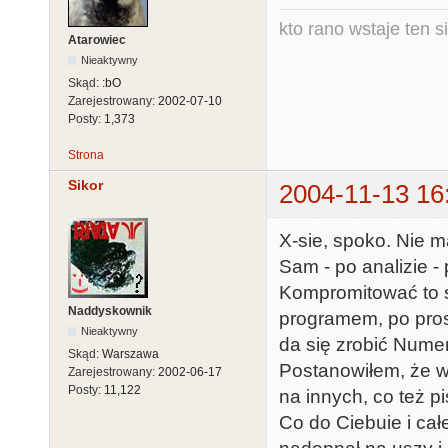
kto rano wstaje ten s
Atarowiec
Nieaktywny
Skąd:
:bO
Zarejestrowany:
2002-07-10
Posty:
1,373
Strona
Sikor
2004-11-13 16
X-sie, spoko. Nie 
Sam - po analizie -
Kompromitować to si
Naddyskownik
programem, po prost
Nieaktywny
da się zrobić Nume
Skąd:
Warszawa
Postanowiłem, że w
Zarejestrowany:
2002-06-17
Posty:
11,122
na innych, co też p
Co do Ciebuie i ca