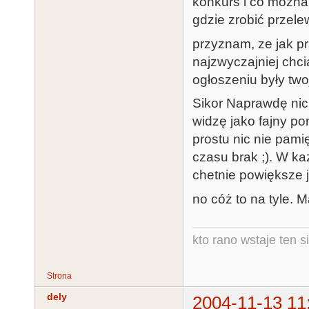
konkurs i co mozna 
gdzie zrobić przele
przyznam, ze jak p
najzwyczajniej chci
ogłoszeniu były twoj
Sikor Naprawdę nic
widzę jako fajny po
prostu nic nie pami
czasu brak ;). W ka
chetnie powiększe j
no cóż to na tyle. 
kto rano wstaje ten s
Strona
dely
2004-11-13 11