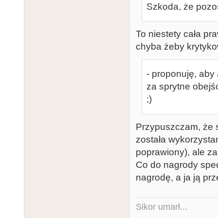
Szkoda, że pozos
To niestety cała pr
chyba żeby krytykow
- proponuję, aby
za sprytne obejś
;)
Przypuszczam, że s
została wykorzystan
poprawiony), ale za
Co do nagrody specj
nagrodę, a ja ją prz
Sikor umarł...