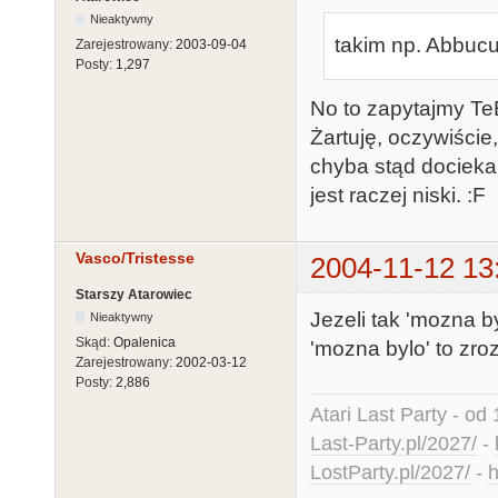
Nieaktywny
takim np. Abbucu 
Zarejestrowany:
2003-09-04
Posty:
1,297
No to zapytajmy TeB
Żartuję, oczywiście
chyba stąd dociekan
jest raczej niski. :F
Vasco/Tristesse
2004-11-12 13
Starszy Atarowiec
Jezeli tak 'mozna b
Nieaktywny
Skąd:
Opalenica
'mozna bylo' to zro
Zarejestrowany:
2002-03-12
Posty:
2,886
Atari Last Party - od 
Last-Party.pl/2027/
-
LostParty.pl/2027/
-
h