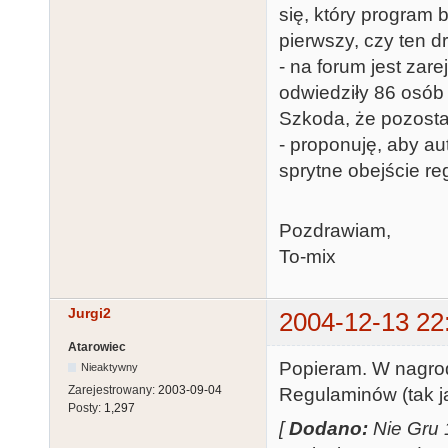
się, który program 
pierwszy, czy ten d
- na forum jest zar
odwiedziły 86 osób (
Szkoda, że pozosta
- proponuję, aby au
sprytne obejście re
Pozdrawiam,
To-mix
Jurgi2
2004-12-13 22
Atarowiec
Popieram. W nagro
Nieaktywny
Zarejestrowany:
2003-09-04
Regulaminów (tak j
Posty:
1,297
[
Dodano:
Nie Gru 