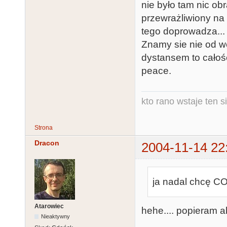
nie było tam nic ob
przewrażliwiony na
tego doprowadza... 
Znamy sie nie od w
dystansem to całośc
peace.
kto rano wstaje ten s
Strona
Dracon
2004-11-14 22
ja nadal chcę CO
Atarowiec
hehe.... popieram a
Nieaktywny