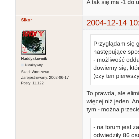
A tak się ma -1 do 
Sikor
2004-12-14 10
Przyglądam się g
następujące spos
Naddyskownik
- możliwość odd
Nieaktywny
dowiemy się, któ
Skąd:
Warszawa
(czy ten pierwszy
Zarejestrowany:
2002-06-17
Posty:
11,122
To prawda, ale elim
więcej niż jeden. An
tym - można przecie
- na forum jest 
odwiedziły 86 osó