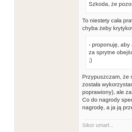
Szkoda, że pozos
To niestety cała pr
chyba żeby krytykow
- proponuję, aby
za sprytne obejś
;)
Przypuszczam, że s
została wykorzystan
poprawiony), ale za
Co do nagrody specj
nagrodę, a ja ją prz
Sikor umarł...