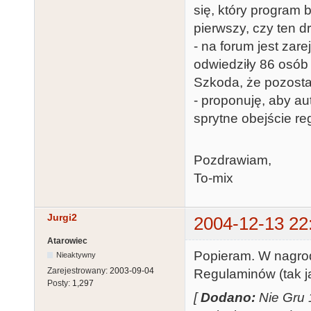
się, który program 
pierwszy, czy ten d
- na forum jest zar
odwiedziły 86 osób (
Szkoda, że pozosta
- proponuję, aby au
sprytne obejście re
Pozdrawiam,
To-mix
Jurgi2
2004-12-13 22
Atarowiec
Popieram. W nagro
Nieaktywny
Zarejestrowany:
2003-09-04
Regulaminów (tak j
Posty:
1,297
[
Dodano:
Nie Gru 