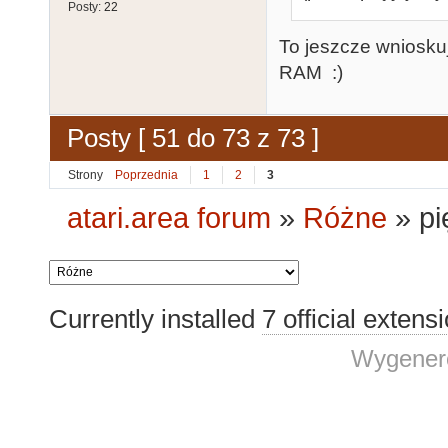
Posty:
22
To jeszcze wniosku
RAM :)
Posty [ 51 do 73 z 73 ]
Strony
Poprzednia
1
2
3
atari.area forum
»
Różne
»
pi
Currently installed
7 official extens
Wygenero