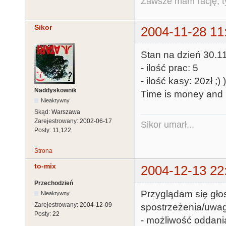
Zawsze mam rację, ty
Sikor
2004-11-28 11
Stan na dzień 30.11
- ilość prac: 5
- ilość kasy: 20zł ;) 
Naddyskownik
Time is money and 
Nieaktywny
Skąd:
Warszawa
Zarejestrowany:
2002-06-17
Sikor umarł...
Posty:
11,122
Strona
to-mix
2004-12-13 22
Przechodzień
Przyglądam się gło
Nieaktywny
Zarejestrowany:
2004-12-09
spostrzeżenia/uwag
Posty:
22
- możliwość oddani