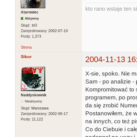
kto rano wstaje ten s
Atarowiec
Aktywny
Skąd:
:bO
Zarejestrowany:
2002-07-10
Posty:
1,373
Strona
Sikor
2004-11-13 16
X-sie, spoko. Nie 
Sam - po analizie -
Kompromitować to si
Naddyskownik
programem, po prost
Nieaktywny
da się zrobić Nume
Skąd:
Warszawa
Postanowiłem, że w
Zarejestrowany:
2002-06-17
Posty:
11,122
na innych, co też p
Co do Ciebuie i ca