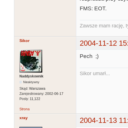
FMS: EOT.
Zawsze mam rację, ty
Sikor
2004-11-12 15
Pech ;)
Sikor umarł...
Naddyskownik
Nieaktywny
Skąd:
Warszawa
Zarejestrowany:
2002-06-17
Posty:
11,122
Strona
xray
2004-11-13 11