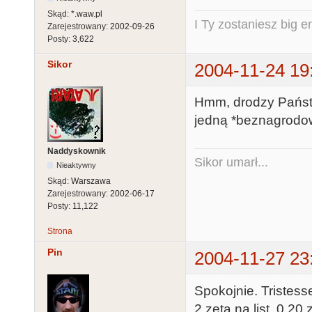
Skąd:
*.waw.pl
I Ty zostaniesz big e
Zarejestrowany:
2002-09-26
Posty:
3,622
Sikor
2004-11-24 19
Hmm, drodzy Państwo
jedną *beznagrodow
Naddyskownik
Sikor umarł...
Nieaktywny
Skąd:
Warszawa
Zarejestrowany:
2002-06-17
Posty:
11,122
Strona
Pin
2004-11-27 23
Spokojnie. Tristesse
2 zeta na list, 0.20