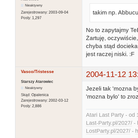
Nieaktywny
takim np. Abbucu 
Zarejestrowany:
2003-09-04
Posty:
1,297
No to zapytajmy TeB
Żartuję, oczywiście
chyba stąd dociekan
jest raczej niski. :F
Vasco/Tristesse
2004-11-12 13
Starszy Atarowiec
Jezeli tak 'mozna b
Nieaktywny
Skąd:
Opalenica
'mozna bylo' to zro
Zarejestrowany:
2002-03-12
Posty:
2,886
Atari Last Party - od 
Last-Party.pl/2027/
-
LostParty.pl/2027/
-
h