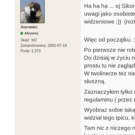
Ha ha ha ... oj Siko
uwagi jako osobist
widzeniowe ;)) (roz
Atarowiec
Aktywny
Więc od początku. :
Skąd:
:bO
Zarejestrowany:
2002-07-10
Po pierwsze nie ro
Posty:
1,373
Do dzisiaj w życiu n
prostu tu nie zaglą
W twolinerze tez ni
słuszną.
Zaznaczyłem tylko 
regulaminu ( przez
Wyobraz sobie taką 
widział tego tpicu, 
Tam nic z niczego 