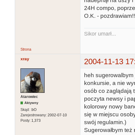
nadepnął na uszy i 
24H compo, poprze
O.K. - pozdrawiam!!
Sikor umarł...
Strona
xray
2004-11-13 17
heh sugerowalbym j
konkursie, a nie w
osób co zaglądają t
Atarowiec
poczyta newsy i pap
Aktywny
kolorowy nowy baner
Skąd:
:bO
się w miejscu osoby
Zarejestrowany:
2002-07-10
Posty:
1,373
swój regulamin.)
Sugerowałbym też ni