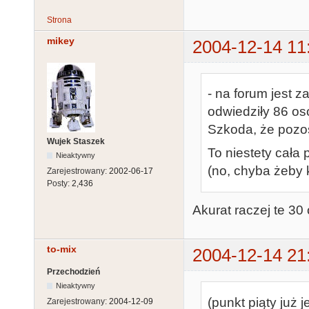
Strona
mikey
2004-12-14 11
- na forum jest 
odwiedziły 86 osó
Szkoda, że pozos
Wujek Staszek
To niestety cała
Nieaktywny
(no, chyba żeby 
Zarejestrowany:
2002-06-17
Posty:
2,436
Akurat raczej te 30
to-mix
2004-12-14 21
Przechodzień
Nieaktywny
(punkt piąty już 
Zarejestrowany:
2004-12-09