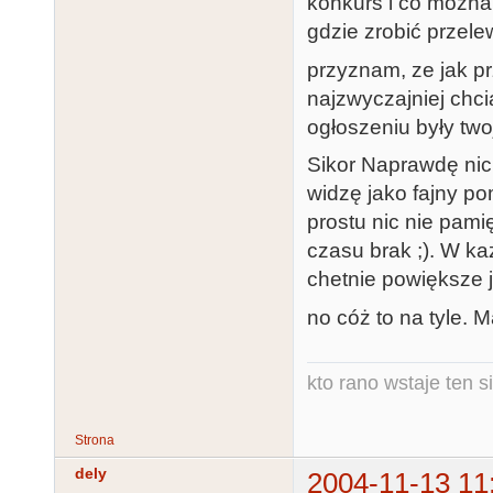
konkurs i co mozna 
gdzie zrobić przele
przyznam, ze jak p
najzwyczajniej chci
ogłoszeniu były twoj
Sikor Naprawdę nic
widzę jako fajny po
prostu nic nie pami
czasu brak ;). W ka
chetnie powiększe j
no cóż to na tyle. 
kto rano wstaje ten s
Strona
dely
2004-11-13 11