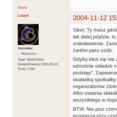
Strona
Lizard
2004-11-12 15
Sikor, Ty masz jaki
tak dalej pójdzie, 
zniesławienie. Zast
Atarowiec
żartów paru osób.
Nieaktywny
Gdyby ktoś się nie
Skąd:
Syreni Gród
Zarejestrowany:
2003-05-16
odnośnie składek na
Posty:
1,591
podstęp". Zapewniam
skaładką spotkałby 
organizatorów zlotó
Albo ostatnia skład
wszystkiego w dupi
BTW. Nie pisz czer
rozprasza przy czyt