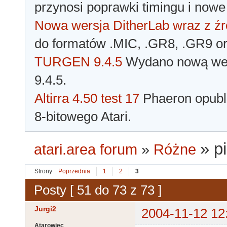
przynosi poprawki timingu i nowe
Nowa wersja DitherLab wraz z źr
do formatów .MIC, .GR8, .GR9 o
TURGEN 9.4.5
Wydano nową wer
9.4.5.
Altirra 4.50 test 17
Phaeron opubli
8-bitowego Atari.
»
p
atari.area forum
»
Różne
Strony
Poprzednia
1
2
3
Posty [ 51 do 73 z 73 ]
Jurgi2
2004-11-12 12
Atarowiec