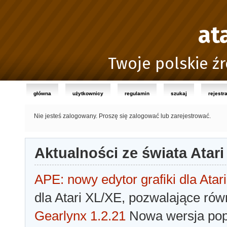
at
Twoje polskie źr
główna
użytkownicy
regulamin
szukaj
rejestr
Nie jesteś zalogowany.
Proszę się zalogować lub zarejestrować.
Aktualności ze świata Atari
APE: nowy edytor grafiki dla Atari
dla Atari XL/XE, pozwalające rów
Gearlynx 1.2.21
Nowa wersja popu