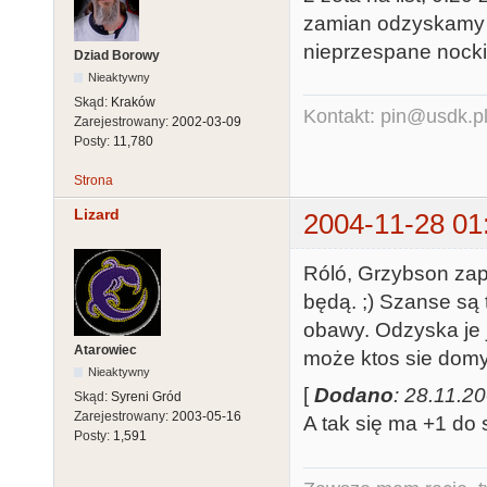
zamian odzyskamy 5 
nieprzespane nocki
Dziad Borowy
Nieaktywny
Skąd:
Kraków
Kontakt: pin@usdk.p
Zarejestrowany:
2002-03-09
Posty:
11,780
Strona
Lizard
2004-11-28 01
Róló, Grzybson zapł
będą. ;) Szanse są t
obawy. Odzyska je j
Atarowiec
może ktos sie domy
Nieaktywny
[
Dodano
: 28.11.2
Skąd:
Syreni Gród
Zarejestrowany:
2003-05-16
A tak się ma +1 do s
Posty:
1,591