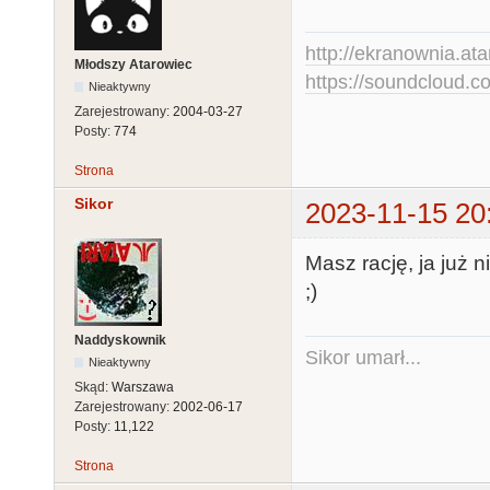
http://ekranownia.atar
Młodszy Atarowiec
https://soundcloud.co
Nieaktywny
Zarejestrowany:
2004-03-27
Posty:
774
Strona
Sikor
2023-11-15 20
Masz rację, ja już n
;)
Naddyskownik
Sikor umarł...
Nieaktywny
Skąd:
Warszawa
Zarejestrowany:
2002-06-17
Posty:
11,122
Strona