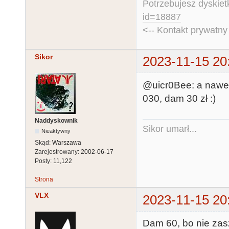
Potrzebujesz dyskiet
id=18887
<-- Kontakt prywatn
Sikor
2023-11-15 20
@uicr0Bee: a nawet
030, dam 30 zł :)
Naddyskownik
Sikor umarł...
Nieaktywny
Skąd:
Warszawa
Zarejestrowany:
2002-06-17
Posty:
11,122
Strona
VLX
2023-11-15 20
Dam 60, bo nie zas