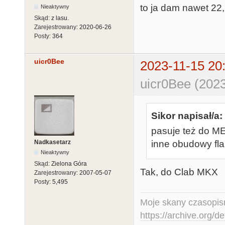
to ja dam nawet 22,2
Nieaktywny
Skąd:
z lasu.
Zarejestrowany:
2020-06-26
Posty:
364
uicr0Bee
2023-11-15 20
uicr0Bee (2023
Sikor napisał/a:
pasuje też do M
Nadkasetarz
inne obudowy fla
Nieaktywny
Skąd:
Zielona Góra
Tak, do Clab MKX
Zarejestrowany:
2007-05-07
Posty:
5,495
Moje skany czasopism
https://archive.org/d