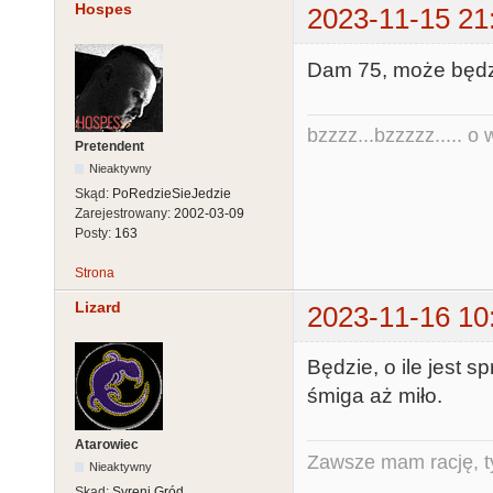
Hospes
2023-11-15 21
Dam 75, może będzi
bzzzz...bzzzzz..... o w
Pretendent
Nieaktywny
Skąd:
PoRedzieSieJedzie
Zarejestrowany:
2002-03-09
Posty:
163
Strona
Lizard
2023-11-16 10
Będzie, o ile jest 
śmiga aż miło.
Atarowiec
Zawsze mam rację, ty
Nieaktywny
Skąd:
Syreni Gród