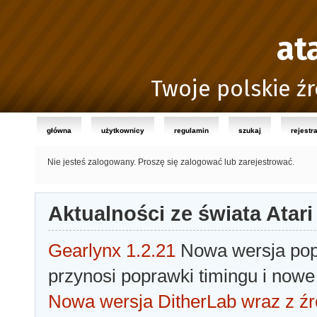
at
Twoje polskie źr
główna
użytkownicy
regulamin
szukaj
rejestr
Nie jesteś zalogowany.
Proszę się zalogować lub zarejestrować.
Aktualności ze świata Atari
Gearlynx 1.2.21
Nowa wersja popu
przynosi poprawki timingu i nowe
Nowa wersja DitherLab wraz z źr