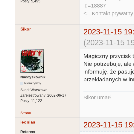
Posty:
5,495
id=18887
<-- Kontakt prywatn
Sikor
2023-11-15 19
(2023-11-15 19
Magiczny przycisk 
Nie potrzebuję, ale
informuję, że pasu
Naddyskownik
przekładanych w in
Nieaktywny
Skąd:
Warszawa
Zarejestrowany:
2002-06-17
Sikor umarł...
Posty:
11,122
Strona
leonlas
2023-11-15 19
Referent