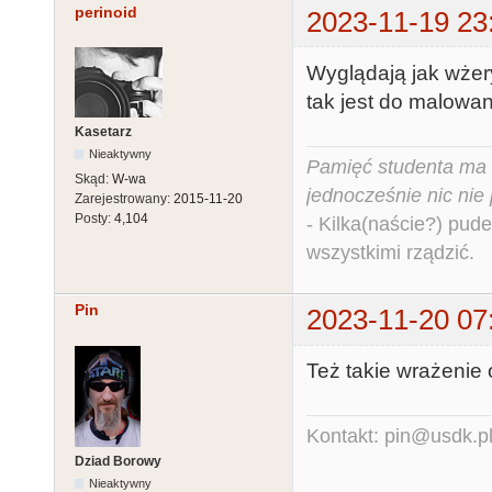
perinoid
2023-11-19 23
Wyglądają jak wżery
tak jest do malowa
Kasetarz
Nieaktywny
Pamięć studenta ma c
Skąd:
W-wa
jednocześnie nic nie
Zarejestrowany:
2015-11-20
Posty:
4,104
- Kilka(naście?) pude
wszystkimi rządzić.
Pin
2023-11-20 07
Też takie wrażenie 
Kontakt: pin@usdk.p
Dziad Borowy
Nieaktywny