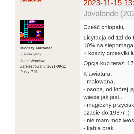
Javalonde
2023-11-15 13
Javalonde (202
Cześć chłopaki,
Licytacja od 1zł do
10% na siepomaga
Młodszy Atarowiec
+ koszty przesyłki l
Nieaktywny
Skąd:
Wrocław
Opcja kup teraz: 170
Zarejestrowany:
2021-09-11
Posty:
719
Klawiatura:
- malowana,
- osoba, od której 
wiecie jak jest..
- magiczny przycisk
czasie do 1987r :)
- nie mam możliwoś
- kabla brak