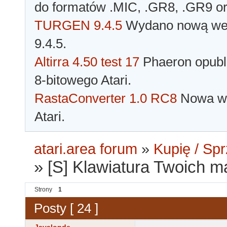
do formatów .MIC, .GR8, .GR9 o
TURGEN 9.4.5
Wydano nową wer
9.4.5.
Altirra 4.50 test 17
Phaeron opubli
8-bitowego Atari.
RastaConverter 1.0 RC8
Nowa wer
Atari.
atari.area forum
»
Kupię / Sp
»
[S] Klawiatura Twoich m
Strony
1
Posty [ 24 ]