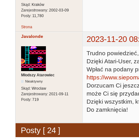
Skąd:
Kraków
Zarejestrowany:
2002-03-09
Posty:
11,780
Strona
Javalonde
2023-11-20 08
Trudno powiedzieć, 
Dzięki Atari-User, 
Wpłać na podany pr
Młodszy Atarowiec
https://www.siepoma
Nieaktywny
Dorzucam Ci jeszcze
Skąd:
Wrocław
może Ci się przyda
Zarejestrowany:
2021-09-11
Posty:
719
Dzięki wszystkim, kt
Do zamknięcia!
Posty [ 24 ]