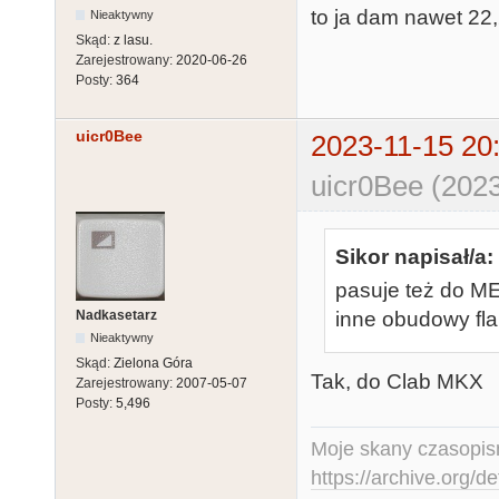
to ja dam nawet 22,2
Nieaktywny
Skąd:
z lasu.
Zarejestrowany:
2020-06-26
Posty:
364
uicr0Bee
2023-11-15 20
uicr0Bee (2023
Sikor napisał/a:
pasuje też do M
Nadkasetarz
inne obudowy fla
Nieaktywny
Skąd:
Zielona Góra
Tak, do Clab MKX
Zarejestrowany:
2007-05-07
Posty:
5,496
Moje skany czasopism
https://archive.org/d