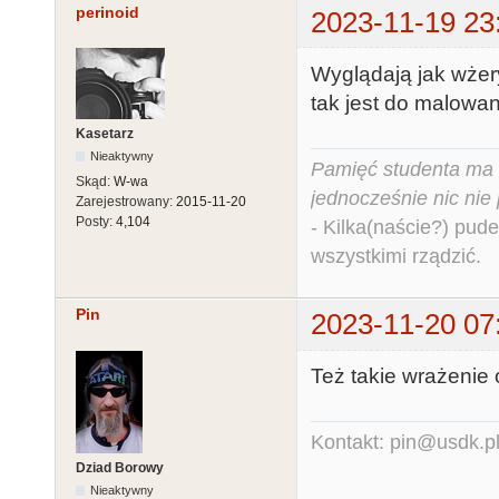
perinoid
2023-11-19 23
Wyglądają jak wżery
tak jest do malowa
Kasetarz
Nieaktywny
Pamięć studenta ma c
Skąd:
W-wa
jednocześnie nic nie
Zarejestrowany:
2015-11-20
Posty:
4,104
- Kilka(naście?) pude
wszystkimi rządzić.
Pin
2023-11-20 07
Też takie wrażenie 
Kontakt: pin@usdk.p
Dziad Borowy
Nieaktywny