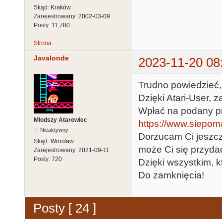
Skąd:
Kraków
Zarejestrowany:
2002-03-09
Posty:
11,780
Strona
Javalonde
2023-11-20 08
Trudno powiedzieć, 
Dzięki Atari-User, 
Wpłać na podany pr
Młodszy Atarowiec
https://www.siepoma
Nieaktywny
Dorzucam Ci jeszcze
Skąd:
Wrocław
może Ci się przyda
Zarejestrowany:
2021-09-11
Posty:
720
Dzięki wszystkim, kt
Do zamknięcia!
Posty [ 24 ]