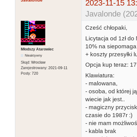
Javalonde
2023-11-15 13
Javalonde (202
Cześć chłopaki,
Licytacja od 1zł do
10% na siepomaga
Młodszy Atarowiec
+ koszty przesyłki l
Nieaktywny
Skąd:
Wrocław
Opcja kup teraz: 170
Zarejestrowany:
2021-09-11
Posty:
720
Klawiatura:
- malowana,
- osoba, od której 
wiecie jak jest..
- magiczny przycisk
czasie do 1987r :)
- nie mam możliwoś
- kabla brak