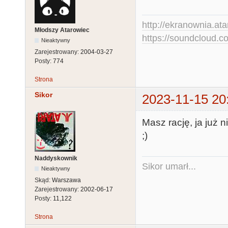
http://ekranownia.atar
Młodszy Atarowiec
https://soundcloud.co
Nieaktywny
Zarejestrowany:
2004-03-27
Posty:
774
Strona
Sikor
2023-11-15 20
Masz rację, ja już n
;)
Naddyskownik
Sikor umarł...
Nieaktywny
Skąd:
Warszawa
Zarejestrowany:
2002-06-17
Posty:
11,122
Strona