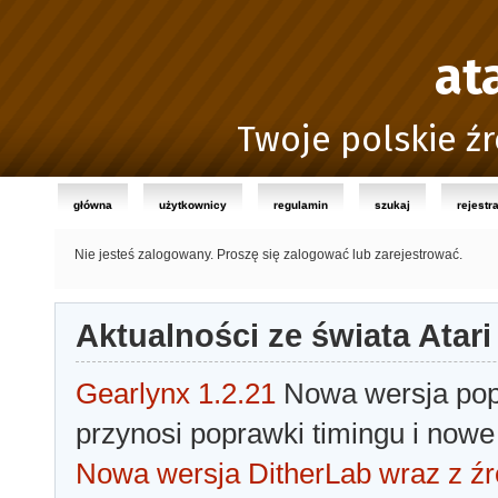
at
Twoje polskie źr
główna
użytkownicy
regulamin
szukaj
rejestr
Nie jesteś zalogowany.
Proszę się zalogować lub zarejestrować.
Aktualności ze świata Atari
Gearlynx 1.2.21
Nowa wersja popu
przynosi poprawki timingu i nowe
Nowa wersja DitherLab wraz z źr