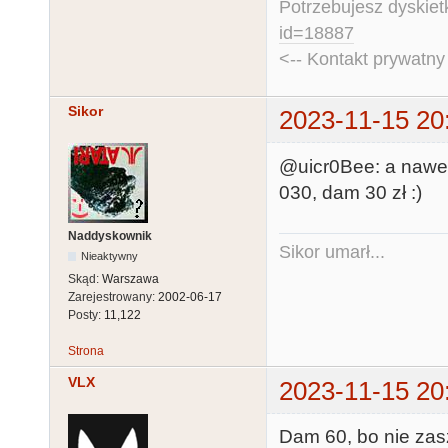
Potrzebujesz dyskiet
id=18887
<-- Kontakt prywatn
Sikor
2023-11-15 20
@uicr0Bee: a nawet
030, dam 30 zł :)
Naddyskownik
Sikor umarł...
Nieaktywny
Skąd:
Warszawa
Zarejestrowany:
2002-06-17
Posty:
11,122
Strona
VLX
2023-11-15 20
Dam 60, bo nie zas