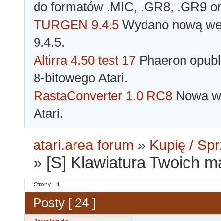
do formatów .MIC, .GR8, .GR9 o
TURGEN 9.4.5
Wydano nową wer
9.4.5.
Altirra 4.50 test 17
Phaeron opubli
8-bitowego Atari.
RastaConverter 1.0 RC8
Nowa wer
Atari.
atari.area forum
»
Kupię / Sp
»
[S] Klawiatura Twoich m
Strony
1
Posty [ 24 ]