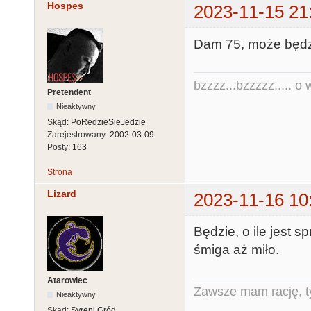
Hospes
2023-11-15 21
Dam 75, może będzi
bzzzz...bzzzzz..... o w
Pretendent
Nieaktywny
Skąd:
PoRedzieSieJedzie
Zarejestrowany:
2002-03-09
Posty:
163
Strona
Lizard
2023-11-16 10
Będzie, o ile jest 
śmiga aż miło.
Atarowiec
Zawsze mam rację, ty
Nieaktywny
Skąd:
Syreni Gród