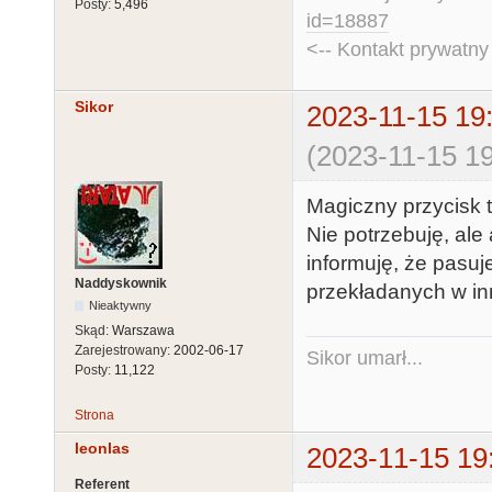
Posty:
5,496
id=18887
<-- Kontakt prywatn
Sikor
2023-11-15 19
(2023-11-15 19
Magiczny przycisk 
Nie potrzebuję, ale
informuję, że pasu
Naddyskownik
przekładanych w in
Nieaktywny
Skąd:
Warszawa
Zarejestrowany:
2002-06-17
Sikor umarł...
Posty:
11,122
Strona
leonlas
2023-11-15 19
Referent