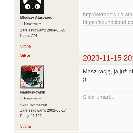
http://ekranownia.atar
Młodszy Atarowiec
https://soundcloud.co
Nieaktywny
Zarejestrowany:
2004-03-27
Posty:
774
Strona
Sikor
2023-11-15 20
Masz rację, ja już n
;)
Naddyskownik
Sikor umarł...
Nieaktywny
Skąd:
Warszawa
Zarejestrowany:
2002-06-17
Posty:
11,122
Strona