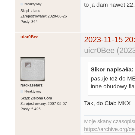
to ja dam nawet 22,2
Nieaktywny
Skąd:
z lasu.
Zarejestrowany:
2020-06-26
Posty:
364
uicr0Bee
2023-11-15 20
uicr0Bee (2023
Sikor napisał/a:
pasuje też do M
Nadkasetarz
inne obudowy fla
Nieaktywny
Skąd:
Zielona Góra
Tak, do Clab MKX
Zarejestrowany:
2007-05-07
Posty:
5,495
Moje skany czasopism
https://archive.org/d