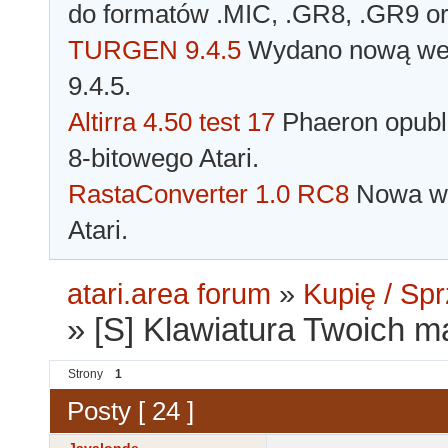
do formatów .MIC, .GR8, .GR9 o
TURGEN 9.4.5
Wydano nową wer
9.4.5.
Altirra 4.50 test 17
Phaeron opubli
8-bitowego Atari.
RastaConverter 1.0 RC8
Nowa wer
Atari.
atari.area forum
»
Kupię / Sp
»
[S] Klawiatura Twoich m
Strony
1
Posty [ 24 ]