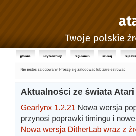
at
Twoje polskie źr
główna
użytkownicy
regulamin
szukaj
rejestr
Nie jesteś zalogowany.
Proszę się zalogować lub zarejestrować.
Aktualności ze świata Atari
Gearlynx 1.2.21
Nowa wersja popu
przynosi poprawki timingu i nowe
Nowa wersja DitherLab wraz z źr