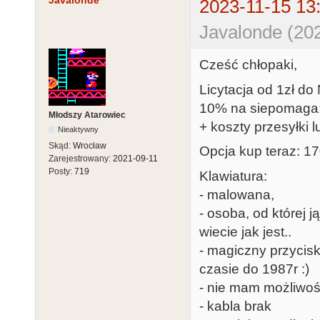
Javalonde
2023-11-15 13
Javalonde (202
Cześć chłopaki,
Licytacja od 1zł do
10% na siepomaga
Młodszy Atarowiec
+ koszty przesyłki l
Nieaktywny
Skąd:
Wrocław
Opcja kup teraz: 170
Zarejestrowany:
2021-09-11
Posty:
719
Klawiatura:
- malowana,
- osoba, od której 
wiecie jak jest..
- magiczny przycisk
czasie do 1987r :)
- nie mam możliwoś
- kabla brak