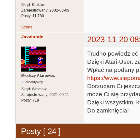
Skąd:
Kraków
Zarejestrowany:
2002-03-09
Posty:
11,780
Strona
Javalonde
2023-11-20 08
Trudno powiedzieć, 
Dzięki Atari-User, 
Wpłać na podany pr
Młodszy Atarowiec
https://www.siepoma
Nieaktywny
Dorzucam Ci jeszcze
Skąd:
Wrocław
może Ci się przyda
Zarejestrowany:
2021-09-11
Posty:
719
Dzięki wszystkim, kt
Do zamknięcia!
Posty [ 24 ]