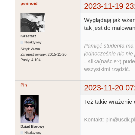
perinoid
2023-11-19 23
Wyglądają jak wżery
tak jest do malowa
Kasetarz
Nieaktywny
Pamięć studenta ma c
Skąd:
W-wa
jednocześnie nic nie
Zarejestrowany:
2015-11-20
Posty:
4,104
- Kilka(naście?) pude
wszystkimi rządzić.
Pin
2023-11-20 07
Też takie wrażenie 
Kontakt: pin@usdk.p
Dziad Borowy
Nieaktywny