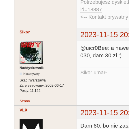
Potrzebujesz dyskiet
id=18887
<-- Kontakt prywatn
Sikor
2023-11-15 20
@uicr0Bee: a nawet
030, dam 30 zł :)
Naddyskownik
Sikor umarł...
Nieaktywny
Skąd:
Warszawa
Zarejestrowany:
2002-06-17
Posty:
11,122
Strona
VLX
2023-11-15 20
Dam 60, bo nie zas