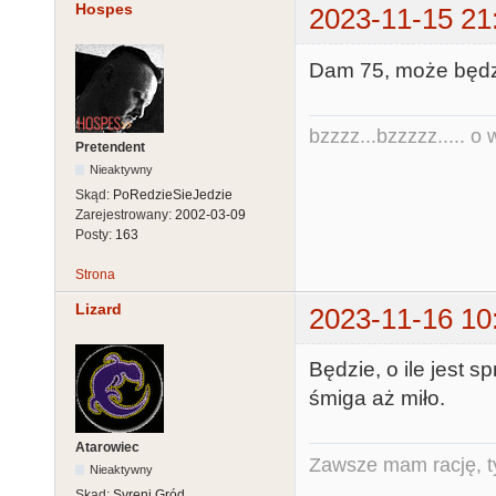
Hospes
2023-11-15 21
Dam 75, może będzi
bzzzz...bzzzzz..... o w
Pretendent
Nieaktywny
Skąd:
PoRedzieSieJedzie
Zarejestrowany:
2002-03-09
Posty:
163
Strona
Lizard
2023-11-16 10
Będzie, o ile jest 
śmiga aż miło.
Atarowiec
Zawsze mam rację, ty
Nieaktywny
Skąd:
Syreni Gród