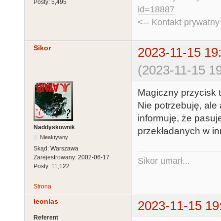
Posty:
5,495
id=18887
<-- Kontakt prywatn
Sikor
2023-11-15 19
(2023-11-15 19
Magiczny przycisk 
Nie potrzebuję, ale
informuję, że pasu
Naddyskownik
przekładanych w in
Nieaktywny
Skąd:
Warszawa
Zarejestrowany:
2002-06-17
Sikor umarł...
Posty:
11,122
Strona
leonlas
2023-11-15 19
Referent