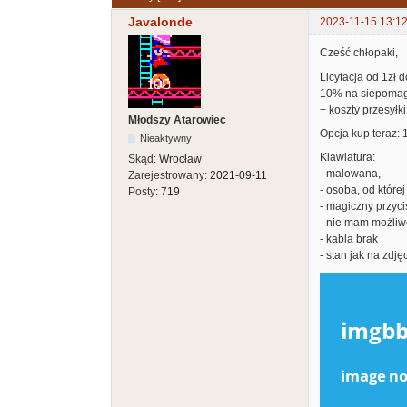
Javalonde
2023-11-15 13:12
Cześć chłopaki,
Licytacja od 1zł 
10% na siepoma
+ koszty przesyłki
Młodszy Atarowiec
Opcja kup teraz: 1
Nieaktywny
Klawiatura:
Skąd:
Wrocław
- malowana,
Zarejestrowany:
2021-09-11
- osoba, od które
Posty:
719
- magiczny przyci
- nie mam możliw
- kabla brak
- stan jak na zdję