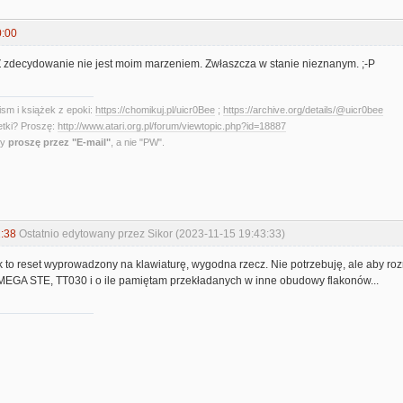
0:00
zdecydowanie nie jest moim marzeniem. Zwłaszcza w stanie nieznanym. ;-P
sm i książek z epoki:
https://chomikuj.pl/uicr0Bee
;
https://archive.org/details/@uicr0bee
etki? Proszę:
http://www.atari.org.pl/forum/viewtopic.php?id=18887
ny
proszę przez "E-mail"
, a nie "PW".
:38
Ostatnio edytowany przez Sikor (2023-11-15 19:43:33)
 to reset wyprowadzony na klawiaturę, wygodna rzecz. Nie potrzebuję, ale aby rozr
 MEGA STE, TT030 i o ile pamiętam przekładanych w inne obudowy flakonów...