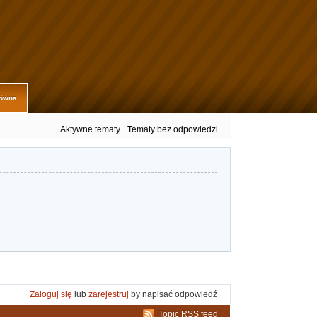
łówna
Aktywne tematy
Tematy bez odpowiedzi
Zaloguj się
lub
zarejestruj
by napisać odpowiedź
Topic RSS feed