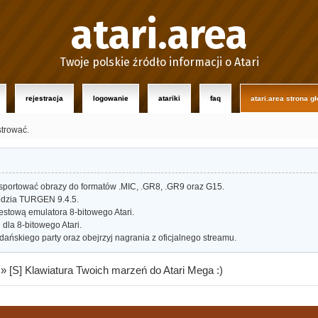
atari.area
Twoje polskie źródło informacji o Atari
rejestracja
logowanie
atariki
faq
atari.area strona g
strować.
portować obrazy do formatów .MIC, .GR8, .GR9 oraz G15.
dzia TURGEN 9.4.5.
estową emulatora 8-bitowego Atari.
dla 8-bitowego Atari.
ańskiego party oraz obejrzyj nagrania z oficjalnego streamu.
»
[S] Klawiatura Twoich marzeń do Atari Mega :)