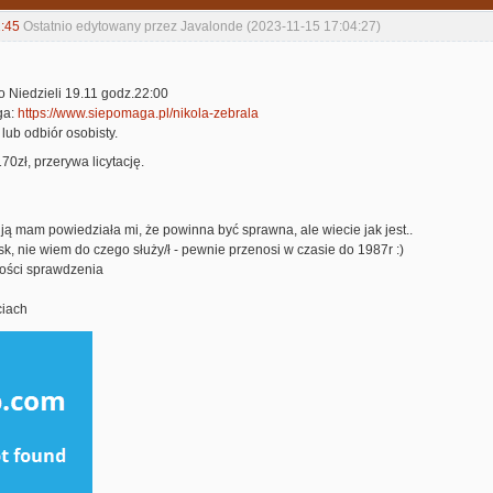
:45
Ostatnio edytowany przez Javalonde (2023-11-15 17:04:27)
do Niedzieli 19.11 godz.22:00
ga:
https://www.siepomaga.pl/nikola-zebrala
 lub odbiór osobisty.
70zł, przerywa licytację.
j ją mam powiedziała mi, że powinna być sprawna, ale wiecie jak jest..
sk, nie wiem do czego służy/ł - pewnie przenosi w czasie do 1987r :)
ości sprawdzenia
ciach