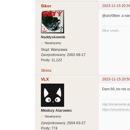
Sikor
2023-11-15 20:3
@uicr0Bee: a naw
Sikor umarł...
Naddyskownik
Nieaktywny
Skąd:
Warszawa
Zarejestrowany:
2002-06-17
Posty:
11,122
Strona
VLX
2023-11-15 20:5
Dam 60, bo nie z
http://ekranownia.at
https://soundcloud.
Młodszy Atarowiec
Nieaktywny
Zarejestrowany:
2004-03-27
Posty:
774