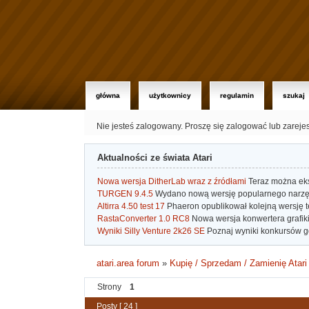
główna
użytkownicy
regulamin
szukaj
Nie jesteś zalogowany.
Proszę się zalogować lub zareje
Aktualności ze świata Atari
Nowa wersja DitherLab wraz z źródłami
Teraz można eks
TURGEN 9.4.5
Wydano nową wersję popularnego narzę
Altirra 4.50 test 17
Phaeron opublikował kolejną wersję t
RastaConverter 1.0 RC8
Nowa wersja konwertera grafiki 
Wyniki Silly Venture 2k26 SE
Poznaj wyniki konkursów gd
atari.area forum
»
Kupię / Sprzedam / Zamienię Atari
Strony
1
Posty [ 24 ]