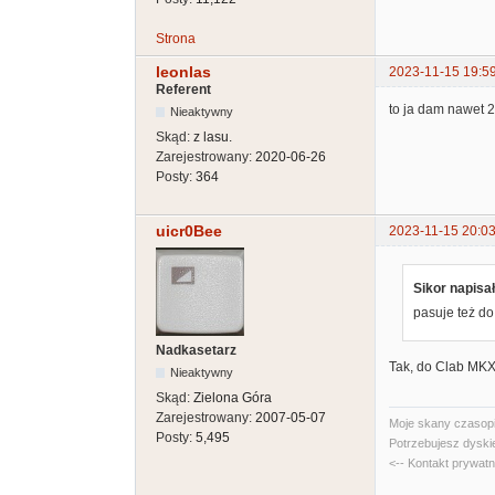
Strona
leonlas
2023-11-15 19:5
Referent
to ja dam nawet 22
Nieaktywny
Skąd:
z lasu.
Zarejestrowany:
2020-06-26
Posty:
364
uicr0Bee
2023-11-15 20:03
Sikor napisał
pasuje też d
Nadkasetarz
Tak, do Clab MK
Nieaktywny
Skąd:
Zielona Góra
Zarejestrowany:
2007-05-07
Moje skany czasopi
Posty:
5,495
Potrzebujesz dyski
<-- Kontakt prywat