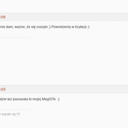
3:09
 nie dam, ważne, że się ruszyło ;) Powodzenia w licytacji ;)
6:03
zie też pasowała to mojej MegiSTe ;)
 wgrało się !!!!