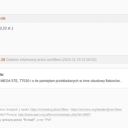
9:06
,22 zł ;)
:28
Ostatnio edytowany przez uicr0Bee (2023-11-15 21:00:02)
/a:
o MEGA STE, TT030 i o ile pamiętam przekładanych w inne obudowy flakonów...
X
sm i książek z epoki:
https://chomikuj.pl/uicr0Bee
;
https://archive.org/details/@uicr0bee
etki? Proszę:
http://www.atari.org.pl/forum/viewtopic.php?id=18887
ny
proszę przez "E-mail"
, a nie "PW".