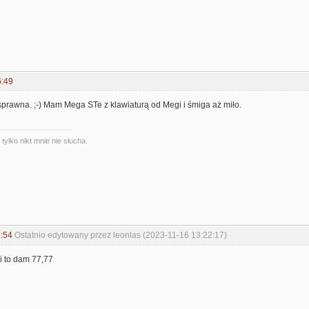
6:49
t sprawna. ;-) Mam Mega STe z klawiaturą od Megi i śmiga aż miło.
ylko nikt mnie nie słucha.
:54
Ostatnio edytowany przez leonlas (2023-11-16 13:22:17)
i to dam 77,77