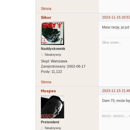
Strona
Sikor
2023-11-15 20:5
Masz rację, ja już
Sikor umarł...
Naddyskownik
Nieaktywny
Skąd:
Warszawa
Zarejestrowany:
2002-06-17
Posty:
11,122
Strona
Hospes
2023-11-15 21:4
Dam 75, może będ
bzzzz...bzzzzz..... o
Pretendent
Nieaktywny