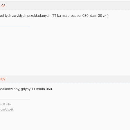
4:08
et tych zwykłych przekładanych. TT-ka ma procesor 030, dam 30 zł :)
0:09
aszkodziłoby, gdyby TT miało 060.
ari8.info
com/vlx-tk