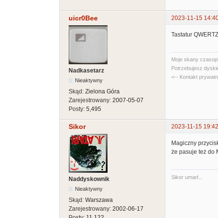
uicr0Bee
2023-11-15 14:4
Tastatur QWERTZ 
Moje skany czasopi
Potrzebujesz dyski
Nadkasetarz
<-- Kontakt prywat
Nieaktywny
Skąd:
Zielona Góra
Zarejestrowany:
2007-05-07
Posty:
5,495
Sikor
2023-11-15 19:42
Magiczny przycisk
że pasuje też do
Sikor umarł...
Naddyskownik
Nieaktywny
Skąd:
Warszawa
Zarejestrowany:
2002-06-17
Posty:
11,122