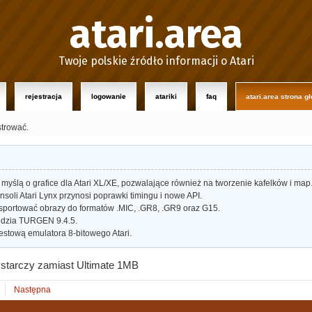
atari.area
Twoje polskie źródło informacji o Atari
rejestracja
logowanie
atariki
faq
atari.area strona g
strować.
myślą o grafice dla Atari XL/XE, pozwalające również na tworzenie kafelków i map
oli Atari Lynx przynosi poprawki timingu i nowe API.
portować obrazy do formatów .MIC, .GR8, .GR9 oraz G15.
dzia TURGEN 9.4.5.
estową emulatora 8-bitowego Atari.
starczy zamiast Ultimate 1MB
Następna