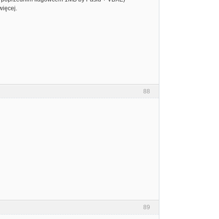
więcej.
88
89