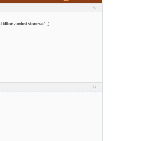
76
 klikać zamiast skanować. ;)
77