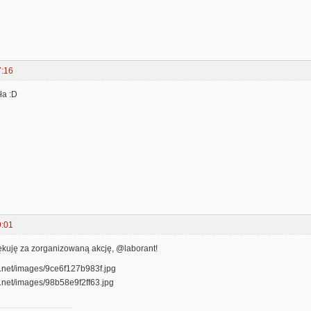
7:16
ła :D
9:01
iękuję za zorganizowaną akcję, @laborant!