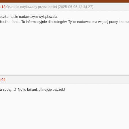
3:13
Ostatnio edytowany przez lemiel (2025-05-05 13:34:27)
paczkomacie nadawczym wylądowała.
kod nadania. To informacyjnie dla kolegów. Tylko nadawca ma więcej pracy bo musi
9:04
 sobą... :) No to fajrant, pilnujcie paczek!