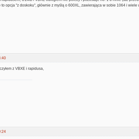
to opcja "z doskoku", głównie z myślą o 600XL, zawierająca w sobie 1064 i wiele 
3:40
eczyłem z VBXE i rapidusa,
0:24