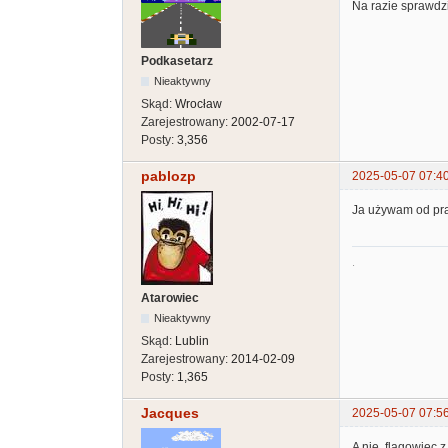
Na razie sprawdzi
Podkasetarz
Nieaktywny
Skąd:
Wrocław
Zarejestrowany:
2002-07-17
Posty:
3,356
pablozp
2025-05-07 07:4
Ja używam od praw
.
Atarowiec
Nieaktywny
Skąd:
Lublin
Zarejestrowany:
2014-02-09
Posty:
1,365
Jacques
2025-05-07 07:5
A nie, flagowiec