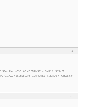
84
 1040 STe / Falcon030 / 65 XE / 520 STm / SM124 / SC1435
000 / XCA12 / SkunkBoard / CosmosEx / SatanDisk / UltraSatan
85