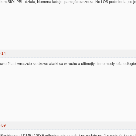
łem SIO i PBI - działa, Numena ładuje, pamięć rozszerza. No i OS podmienia, co j
0:14
ie 2 lat i wreszcie stockowe atarki sa w ruchu a ultimejty i inne mody leża odłogi
6:09
 z Rapidusem, U1MB i VBXE odłogiem nie poleży i pozostaje no. 1 u mnie (tuż pr