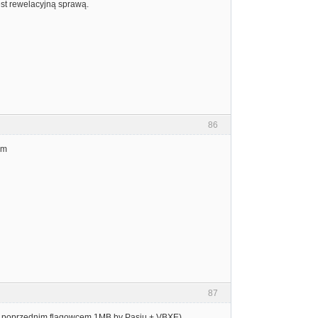
est rewelacyjną sprawą.
86
em
87
zed poprzednim flagowcem 1MB by Pasiu + VBXE)