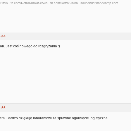
tow | fb.com/RetroKlinikaSerwis | fb.com/RetroKlinika | soundkiller.bandcamp.com
5:44
tarł. Jest coś nowego do rozgryzania :)
2:56
em. Bardzo dziękuję laborantowi za sprawne ogarnięcie logistyczne.