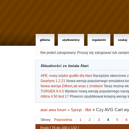
główna
użytkownicy
regulamin
szukaj
Nie jesteś zalogowany.
Proszę się zalogować lub zareje
Aktualności ze świata Atari
APE: nowy edytor grafiki dla Atari
Narzędzie stworzone z 
Gearlynx 1.2.21
Nowa wersja popularnego emulatora kons
Nowa wersja DitherLab wraz z źródłami
Teraz można eks
TURGEN 9.4.5
Wydano nową wersję popularnego narzę
Altirra 4.50 test 17
Phaeron opublikował kolejną wersję t
»
Czy AVG Cart wy
atari.area forum
»
Sprzęt - 8bit
Strony
Poprzednia
1
2
3
4
5
6
Posty [ 76 do 100 z 132 ]