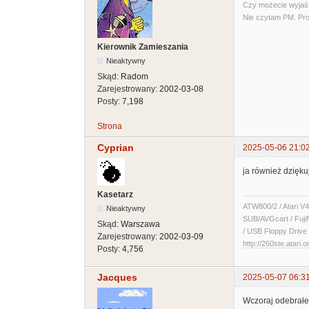
Czy możecie wyjaśni
Nie czytam PM. Pro
Kierownik Zamieszania
Nieaktywny
Skąd:
Radom
Zarejestrowany:
2002-03-08
Posty:
7,198
Strona
Cyprian
2025-05-06 21:0
ja również dzięku
Kasetarz
ATW800/2 / Atari V4
Nieaktywny
SUB/AVGcart / Fuji
Skąd:
Warszawa
/ USB Floppy Drive 
Zarejestrowany:
2002-03-09
http://260ste.atari.o
Posty:
4,756
Jacques
2025-05-07 06:3
Wczoraj odebrałe