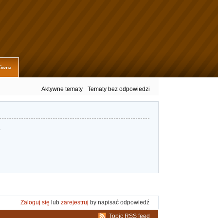
łówna
Aktywne tematy
Tematy bez odpowiedzi
.
Zaloguj się
lub
zarejestruj
by napisać odpowiedź
Topic RSS feed