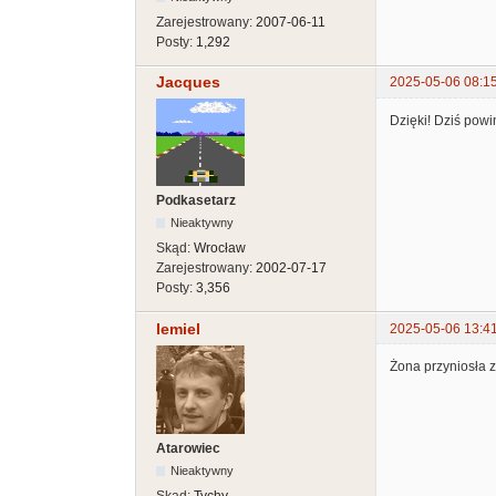
Zarejestrowany:
2007-06-11
Posty:
1,292
Jacques
2025-05-06 08:1
Dzięki! Dziś powi
Podkasetarz
Nieaktywny
Skąd:
Wrocław
Zarejestrowany:
2002-07-17
Posty:
3,356
lemiel
2025-05-06 13:4
Żona przyniosła z
Atarowiec
Nieaktywny
Skąd:
Tychy