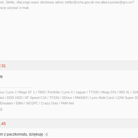
ć, Stirlitz, dlaczego wasz służbowy adres stirlitz@rsha.gov.de ma aliasa justas@gru.su?
szę używać e-mail.
2:31
ję
sa / Lynx I / Mega ST 1 / 7800 / Portfolio / Lynx II / Jaguar / TT030 / Mega STe / 800 XL /
Net / DDD HDD / AT Speed C16 / TF536 / SDrive / PAK68/3 / Lynx Multi Card / LDW Super 2
Emulator / Eiffel / SIO2PC / Crazy Dots / PAM Net
rg
1:45
m z paczkomatu, dziękuję :-)