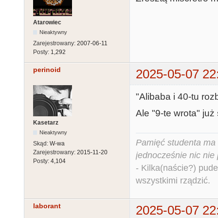
Atarowiec
Nieaktywny
Zarejestrowany:
2007-06-11
Posty:
1,292
perinoid
2025-05-07 22
"Alibaba i 40-tu roz
Ale "9-te wrota" już
Kasetarz
Nieaktywny
Pamięć studenta ma c
Skąd:
W-wa
Zarejestrowany:
2015-11-20
jednocześnie nic nie
Posty:
4,104
- Kilka(naście?) pude
wszystkimi rządzić.
laborant
2025-05-07 22