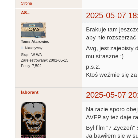
Strona
AS...
2025-05-07 18
Brakuje tam jeszcze 
aby nie rozszerzać 
Toms Atarowiec
Avg, jest zajebisty
Nieaktywny
Skąd:
W-WA
mu straszne :)
Zarejestrowany:
2002-05-15
p.s.2.
Posty:
7,502
Ktoś weźmie się za 
laborant
2025-05-07 20
Na razie sporo obej
AVFPlay też daje r
Był film "7 Życzeń" 
Ja bawiłem się w sum