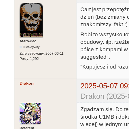
Cart jest przepotę
dzień (bez zmiany c
znakomitszy, fakt :)
Robi to wszystko tot
obudowy, itp. rzeź
Atarowiec
Nieaktywny
półce z kompami w W
Zarejestrowany:
2007-06-11
suggested".
Posty:
1,292
"Kupujesz i od razu
Drakon
2025-05-07 09
Drakon (2025-
Zgadzam się. Do te
środka U1MB i doku
więcej) w jednym u
Referent