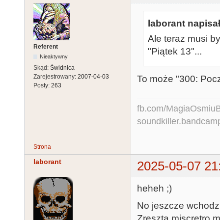
laborant napisał
Ale teraz musi by
Referent
"Piątek 13"...
Nieaktywny
Skąd:
Świdnica
Zarejestrowany:
2007-04-03
To może "300: Pocz
Posty:
263
fb.com/MagiaOsmiuBit
soundkiller.bandcam
Strona
laborant
2025-05-07 21
heheh ;)
No jeszcze wchodzi 
Zresztą miscretro m