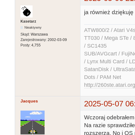
ja również dziękuję
Kasetarz
Nieaktywny
ATW800/2 / Atari V4sa 
Skąd:
Warszawa
TT030 / Mega STe / 
Zarejestrowany:
2002-03-09
/ SC1435
Posty:
4,755
SUB/AVGcart / FujiN
/ Lynx Multi Card /
SatanDisk / UltraSat
Dots / PAM Net
http://260ste.atari.or
Jacques
2025-05-07 06
Wczoraj odebrałem 
Na razie sprawdziłe
rozszerza. No i OS 