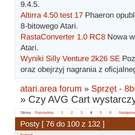
9.4.5.
Altirra 4.50 test 17
Phaeron opubli
8-bitowego Atari.
RastaConverter 1.0 RC8
Nowa wer
Atari.
Wyniki Silly Venture 2k26 SE
Pozn
oraz obejrzyj nagrania z oficjaln
atari.area forum
»
Sprzęt - 8bi
»
Czy AVG Cart wystarczy
Strony
Poprzednia
1
2
3
4
5
6
Następna
Posty [ 76 do 100 z 132 ]