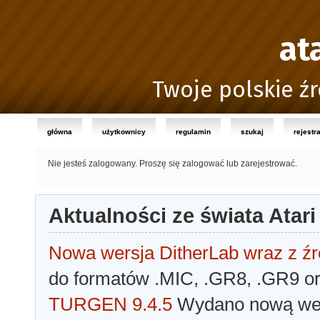
at
Twoje polskie źr
główna
użytkownicy
regulamin
szukaj
rejestr
Nie jesteś zalogowany.
Proszę się zalogować lub zarejestrować.
Aktualności ze świata Atari
Nowa wersja DitherLab wraz z źr
do formatów .MIC, .GR8, .GR9 o
TURGEN 9.4.5
Wydano nową wer