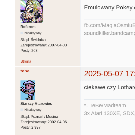
Emulowany Pokey g
fb.com/MagiaOsmiuBit
Referent
soundkiller.bandcam
Nieaktywny
Skąd:
Świdnica
Zarejestrowany:
2007-04-03
Posty:
263
Strona
tebe
2025-05-07 17
ciekawe czy Lothar
Starszy Atarowiec
*- TeBe/Madteam
Nieaktywny
3x Atari 130XE, SDX
Skąd:
Poznań / Mosina
Zarejestrowany:
2002-04-06
Posty:
2,997