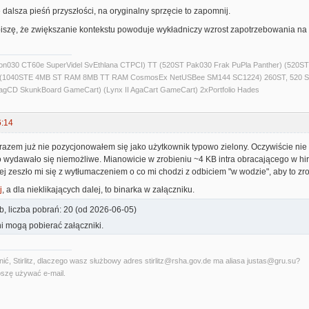
e dalsza pieśń przyszłości, na oryginalny sprzęcie to zapomnij.
opiszę, że zwiększanie kontekstu powoduje wykładniczy wzrost zapotrzebowania na
alcon030 CT60e SuperVidel SvEthlana CTPCI) TT (520ST Pak030 Frak PuPla Panther) 
) (1040STE 4MB ST RAM 8MB TT RAM CosmosEx NetUSBee SM144 SC1224) 260ST, 520 S
agCD SkunkBoard GameCart) (Lynx II AgaCart GameCart) 2xPortfolio Hades
6:14
m razem już nie pozycjonowałem się jako użytkownik typowo zielony. Oczywiście nie
 wydawało się niemożliwe. Mianowicie w zrobieniu ~4 KB intra obracającego w hi
ej zeszło mi się z wytłumaczeniem o co mi chodzi z odbiciem "w wodzie", aby to zro
j
, a dla nieklikających dalej, to binarka w załączniku.
b, liczba pobrań: 20 (od 2026-06-05)
i mogą pobierać załączniki.
ć, Stirlitz, dlaczego wasz służbowy adres stirlitz@rsha.gov.de ma aliasa justas@gru.su?
szę używać e-mail.