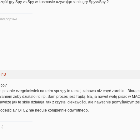
część gry Spy vs Spy w kosmosie używając silnik gry SpyvsSpy 2
8:43
o co?
e pisanie czegokolwiek na retro sprzęty to raczej zabawa niż chęć zarobku. Biorą
aniem żeby działało itd itp. Sam proces jest frajdą. Ba, ja nawet wolę pisać w M
awdzę jak te skile działają, tak z czystej ciekawości, ale nawet nie pomyślałbym ż
podejścia? OFCZ nie neguje kompletnie odwrotnego.
 :)