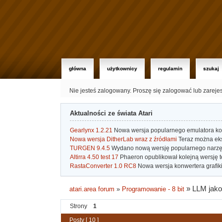
główna
użytkownicy
regulamin
szukaj
Nie jesteś zalogowany.
Proszę się zalogować lub zareje
Aktualności ze świata Atari
Gearlynx 1.2.21
Nowa wersja popularnego emulatora kons
Nowa wersja DitherLab wraz z źródłami
Teraz można eks
TURGEN 9.4.5
Wydano nową wersję popularnego narzę
Altirra 4.50 test 17
Phaeron opublikował kolejną wersję t
RastaConverter 1.0 RC8
Nowa wersja konwertera grafiki 
»
LLM jako
atari.area forum
»
Programowanie - 8 bit
Strony
1
Posty [ 10 ]