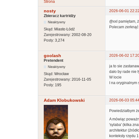
Strona
nosty
2026-06-01 22:2
Zbieracz kartridży
@xxl pamiętam, ż
Nieaktywny
Polecam zerknąć
Skąd:
Miasto Łódź
Zarejestrowany:
2002-08-20
Posty:
3,274
goolash
2026-06-02 17:2
Pretendent
ja to sie zastana
Nieaktywny
dało by rade nie 
Skąd:
Wrocław
W locie
Zarejestrowany:
2016-11-05
I na oryginalnym 
Posty:
195
Adam Klobukowski
2026-06-03 05:4
Powiedziałbym że 
A mówiąc poważnie
'sylaba' (kilka z
architektur (źród
konteksty rzędu 1