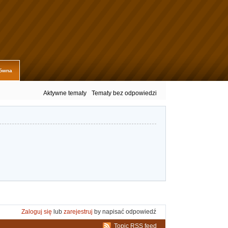
łówna
Aktywne tematy
Tematy bez odpowiedzi
Zaloguj się
lub
zarejestruj
by napisać odpowiedź
Topic RSS feed