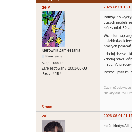
dely
2026-06-01 18:1
Patrząc na wyczy
dużych modeli ję
którzy mieli 30 la
Wcieliłem się wi
jakichkolwiek tec
prostych poleceń 
Kierownik Zamieszania
- dodaj drzewa, kt
Nieaktywny
- dodaj ptaka któr
Skąd:
Radom
- niech AI przeciw
Zarejestrowany:
2002-03-08
Postaci, ptak itp
Posty:
7,197
Czy możecie wyjaśni
Nie czytam PM. Pro
Strona
xxl
2026-06-01 21:1
może kiedyś AI bę