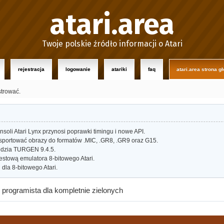
atari.area
Twoje polskie źródło informacji o Atari
rejestracja
logowanie
atariki
faq
atari.area strona g
strować.
oli Atari Lynx przynosi poprawki timingu i nowe API.
portować obrazy do formatów .MIC, .GR8, .GR9 oraz G15.
dzia TURGEN 9.4.5.
estową emulatora 8-bitowego Atari.
dla 8-bitowego Atari.
 programista dla kompletnie zielonych