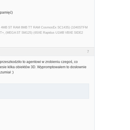
 pamięć)
(520ST 4MB ST RAM 8MB TT RAM CosmosEx SC1435) (1040STFM
T+, (MEGA ST SM125) (65XE Rapidus U1MB VBXE SIDE2
7
 przeszkodziło to agentowi w zrobieniu czegoś, co
resie kilka obiektów 3D. Wypromptowałem to dosłownie
zumiał :)