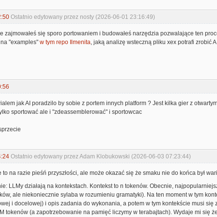
2:50
Ostatnio edytowany przez nosty (2026-06-01 23:16:49)
e zajmowałeś się sporo portowaniem i budowałeś narzędzia pozwalające ten pro
 na "examples"
w tym repo Ilmenita
, jaką analizę wsteczną pliku xex potrafi zrobić AI
0:56
wialem jak AI poradzilo by sobie z portem innych platform ? Jest kilka gier z otwa
tylko sportować ale i "zdeassemblerować" i sportowcac
sprzecie
4:24
Ostatnio edytowany przez Adam Klobukowski (2026-06-03 07:23:44)
to na razie pieśń przyszłości, ale może okazać się że smaku nie do końca był war
: LLMy działają na kontekstach. Kontekst to n tokenów. Obecnie, najpopularniejsz
naków, ale niekoniecznie sylaba w rozumieniu gramatyki). Na ten moment w tym kon
łowej i docelowej) i opis zadania do wykonania, a potem w tym kontekście musi się
M tokenów (a zapotrzebowanie na pamięć liczymy w terabajtach). Wydaje mi się że