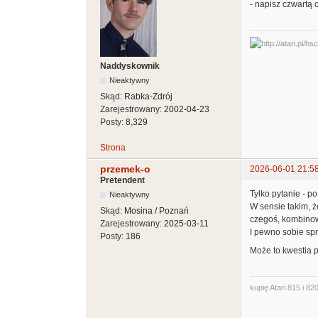
- napisz czwartą 
Naddyskownik
Nieaktywny
Skąd:
Rabka-Zdrój
Zarejestrowany:
2002-04-23
Posty:
8,329
Strona
przemek-o
2026-06-01 21:5
Pretendent
Tylko pytanie - p
Nieaktywny
W sensie takim, ż
Skąd:
Mosina / Poznań
czegoś, kombinow
Zarejestrowany:
2025-03-11
I pewno sobie spr
Posty:
186
Może to kwestia 
kupię Atari 815 i 820