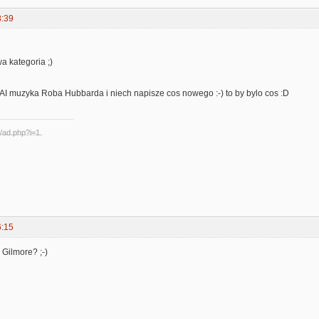
8:39
a kategoria ;)
AI muzyka Roba Hubbarda i niech napisze cos nowego :-) to by bylo cos :D
6:15
 Gilmore? ;-)