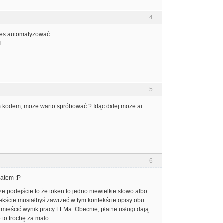
4
ces automatyzować.
.
5
rtym kodem, może warto spróbować ? Idąc dalej może ai
6
iatem :P
e podejście to że token to jedno niewielkie słowo albo
tekście musiałbyś zawrzeć w tym kontekście opisy obu
 zmieścić wynik pracy LLMa. Obecnie, płatne usługi dają
 to trochę za mało.