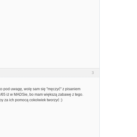
3
c to pod uwagę, wolę sam się "męczyć" z pisaniem
AC/65 iż w MADSie, bo mam większą zabawę z tego.
eby za ich pomocą cokolwiek tworzyć :)