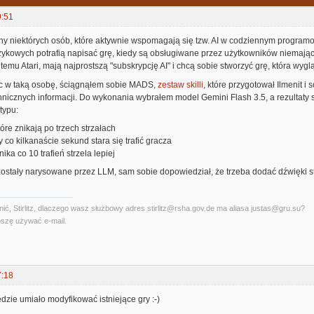
9:51
ny niektórych osób, które aktywnie wspomagają się tzw. AI w codziennym programo
zykowych potrafią napisać grę, kiedy są obsługiwane przez użytkowników niemając
t temu Atari, mają najprostszą "subskrypcję AI" i chcą sobie stworzyć grę, która wygl
ęc w taką osobę, ściągnąłem sobie MADS,
zestaw skilli
, które przygotował Ilmenit 
hnicznych informacji. Do wykonania wybrałem model Gemini Flash 3.5, a rezultaty
typu:
óre znikają po trzech strzałach
y co kilkanaście sekund stara się trafić gracza
nika co 10 trafień strzela lepiej
. zostały narysowane przez LLM, sam sobie dopowiedział, że trzeba dodać dźwięki strz
ć, Stirlitz, dlaczego wasz służbowy adres stirlitz@rsha.gov.de ma aliasa justas@gru.su?
szę używać e-mail.
7:18
dzie umiało modyfikować istniejące gry :-)