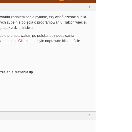
1
waniu zadałem sobie pytanie, czy współczesne silniki
ych zupełnie pojęcia o programowaniu. Takich wiecie,
ąda jak z dzieciństwa.
i sobie promptowałem po polsku, bez podawania
 są
na moim Gitlabie
- to było naprawdę kilkanaście
elania, trafienia itp.
2