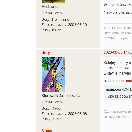
W locie to jeszcz
Moderator
(jeszcze tylko d
Nieaktywny
Skąd:
Trollmiasto
Zarejestrowany:
2002-03-10
Atari: FireBee (F
Posty:
6,036
UltraSatan SM124
SIO2PC) (Jaguar J
dely
2026-06-05 14:0
Kolejny test - ty
jeszcze niedawno
w chwilę, najwięc
Repo u mnie,
tuta
main.xex
4.34 k
Kierownik Zamieszania
Tylko zalogowan
Nieaktywny
Skąd:
Radom
Czy możecie wyjaśni
Zarejestrowany:
2002-03-08
Nie czytam PM. Pro
Posty:
7,197
Strona