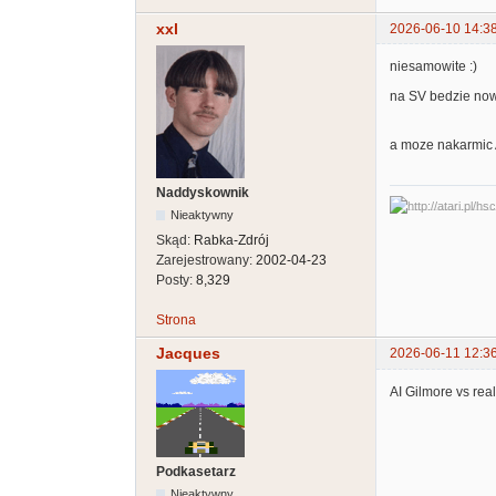
xxl
2026-06-10 14:3
niesamowite :)
na SV bedzie now
a moze nakarmic 
Naddyskownik
Nieaktywny
Skąd:
Rabka-Zdrój
Zarejestrowany:
2002-04-23
Posty:
8,329
Strona
Jacques
2026-06-11 12:3
AI Gilmore vs real
Podkasetarz
Nieaktywny