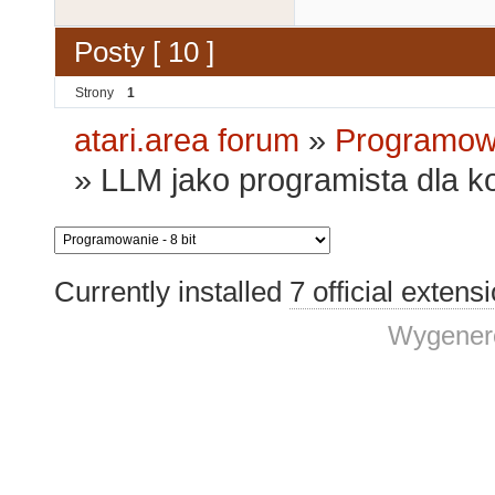
Posty [ 10 ]
Strony
1
atari.area forum
»
Programowa
»
LLM jako programista dla k
Currently installed
7 official extens
Wygenero