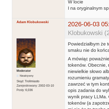
W locie
I na oryginalnym sp
Adam Klobukowski
2026-06-03 05
Klobukowski (
Powiedziałbym że to
smaku nie do końca
A mówiąc poważnie:
tokenów. Obecnie, n
niewielkie słowo al
Moderator
Nieaktywny
rozumieniu gramaty
Skąd:
Trollmiasto
zawrzeć w tym konte
Zarejestrowany:
2002-03-10
opis zadania do wy
Posty:
6,036
wynik pracy LLMa. 
tokenów (a zapotrz