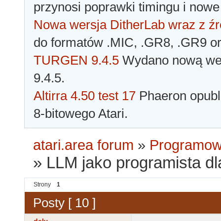
przynosi poprawki timingu i nowe
Nowa wersja DitherLab wraz z źr
do formatów .MIC, .GR8, .GR9 o
TURGEN 9.4.5
Wydano nową wer
9.4.5.
Altirra 4.50 test 17
Phaeron opubli
8-bitowego Atari.
atari.area forum
»
Programowa
»
LLM jako programista dl
Strony
1
Posty [ 10 ]