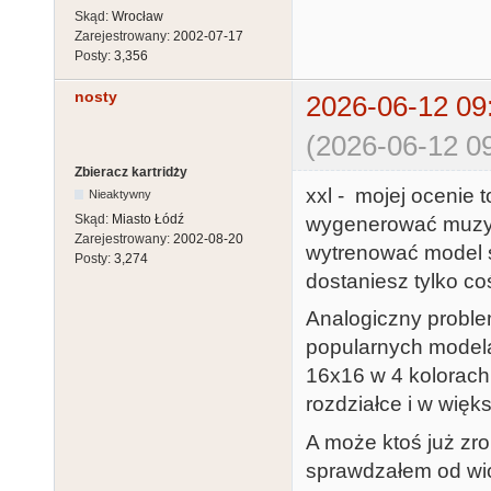
Skąd:
Wrocław
Zarejestrowany:
2002-07-17
Posty:
3,356
nosty
2026-06-12 09
(2026-06-12 09
Zbieracz kartridży
xxl - mojej ocenie t
Nieaktywny
Skąd:
Miasto Łódź
wygenerować muzyk
Zarejestrowany:
2002-08-20
wytrenować model sp
Posty:
3,274
dostaniesz tylko coś
Analogiczny problem
popularnych modelac
16x16 w 4 kolorach.
rozdziałce i w więks
A może ktoś już zro
sprawdzałem od wios