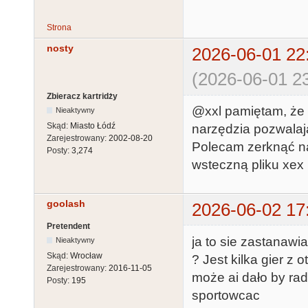
Strona
nosty
2026-06-01 22
(2026-06-01 23
Zbieracz kartridży
@xxl pamiętam, że 
Nieaktywny
Skąd:
Miasto Łódź
narzędzia pozwalaj
Zarejestrowany:
2002-08-20
Polecam zerknąć n
Posty:
3,274
wsteczną pliku xex p
goolash
2026-06-02 17
Pretendent
ja to sie zastanawi
Nieaktywny
Skąd:
Wrocław
? Jest kilka gier z
Zarejestrowany:
2016-11-05
może ai dało by rad
Posty:
195
sportowcac