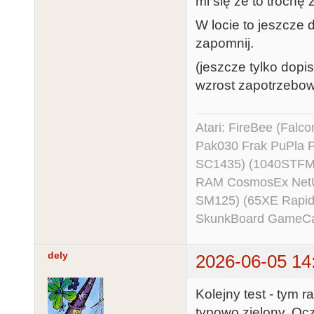
mi się że to trochę 
W locie to jeszcze 
zapomnij.
(jeszcze tylko dop
wzrost zapotrzebo
Atari: FireBee (Fal
Pak030 Frak PuPla
SC1435) (1040STFM
RAM CosmosEx NetU
SM125) (65XE Rapi
SkunkBoard GameCart
dely
2026-06-05 14
Kolejny test - tym 
typowo zielony. Ocz