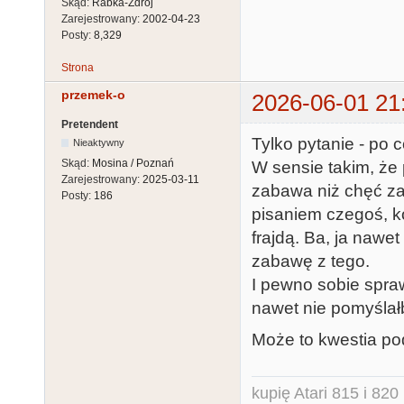
Skąd:
Rabka-Zdrój
Zarejestrowany:
2002-04-23
Posty:
8,329
Strona
przemek-o
2026-06-01 21
Pretendent
Tylko pytanie - po 
Nieaktywny
Skąd:
Mosina / Poznań
W sensie takim, że 
Zarejestrowany:
2025-03-11
zabawa niż chęć za
Posty:
186
pisaniem czegoś, k
frajdą. Ba, ja naw
zabawę z tego.
I pewno sobie sprawd
nawet nie pomyślał
Może to kwestia po
kupię Atari 815 i 820 