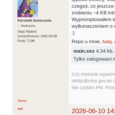
czegoś, co jeszcze
zrobieniu ~4 KB int
Wypromptowałem to 
Kierownik Zamieszania
wytłumaczeniem o c
Nieaktywny
Skąd:
Radom
:)
Zarejestrowany:
2002-03-08
Repo u mnie,
tutaj
,
Posty:
7,198
main.xex
4.34 kb,
Tylko zalogowani m
Czy możecie wyjaśnić
stirlitz@rsha.gov.de
Nie czytam PM. Pros
Strona
xxl
2026-06-10 14