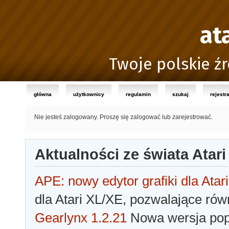
at
Twoje polskie źr
główna
użytkownicy
regulamin
szukaj
rejestr
Nie jesteś zalogowany.
Proszę się zalogować lub zarejestrować.
Aktualności ze świata Atari
APE: nowy edytor grafiki dla Atari
dla Atari XL/XE, pozwalające rów
Gearlynx 1.2.21
Nowa wersja popu