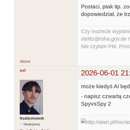
Postaci, ptak itp. 
dopowiedział, że trz
Czy możecie wyjaśnić
stirlitz@rsha.gov.de
Nie czytam PM. Pros
Strona
xxl
2026-06-01 21
może kiedyś AI będz
- napisz czwartą cz
SpyvsSpy 2
Naddyskownik
Nieaktywny