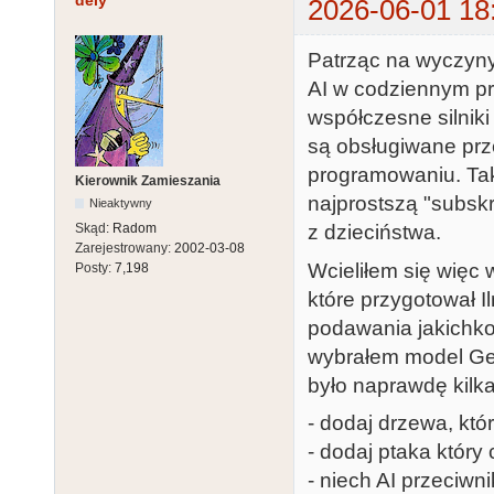
dely
2026-06-01 18
Patrząc na wyczyny
AI w codziennym pr
współczesne silniki
są obsługiwane prz
programowaniu. Taki
Kierownik Zamieszania
najprostszą "subskr
Nieaktywny
Skąd:
Radom
z dzieciństwa.
Zarejestrowany:
2002-03-08
Wcieliłem się więc
Posty:
7,198
które przygotował I
podawania jakichko
wybrałem model Gem
było naprawdę kilk
- dodaj drzewa, któr
- dodaj ptaka który 
- niech AI przeciwnik