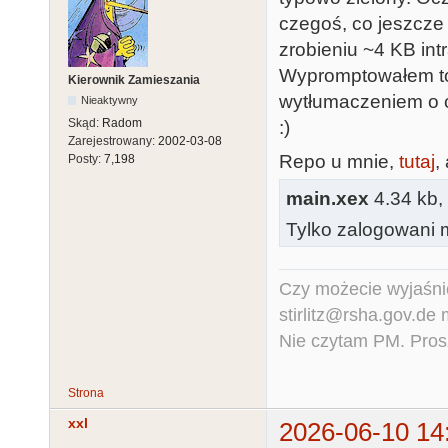
czegoś, co jeszcze
zrobieniu ~4 KB int
Wypromptowałem to 
Kierownik Zamieszania
wytłumaczeniem o c
Nieaktywny
Skąd:
Radom
:)
Zarejestrowany:
2002-03-08
Repo u mnie,
tutaj
,
Posty:
7,198
main.xex
4.34 kb,
Tylko zalogowani m
Czy możecie wyjaśnić
stirlitz@rsha.gov.de
Nie czytam PM. Pros
Strona
xxl
2026-06-10 14