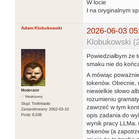
W locie
I na oryginalnym sp
Adam Klobukowski
2026-06-03 05
Klobukowski (
Powiedziałbym że to
smaku nie do końca
A mówiąc poważnie:
tokenów. Obecnie, n
niewielkie słowo al
Moderator
Nieaktywny
rozumieniu gramaty
Skąd:
Trollmiasto
zawrzeć w tym konte
Zarejestrowany:
2002-03-10
opis zadania do wy
Posty:
6,036
wynik pracy LLMa. 
tokenów (a zapotrz