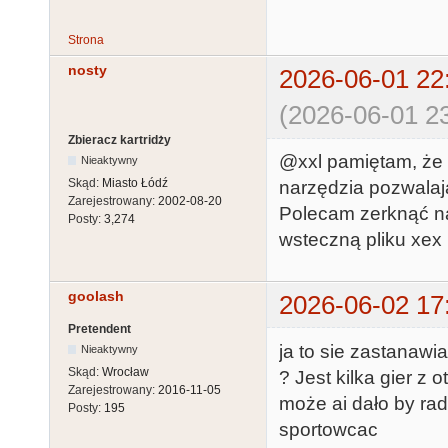
Strona
nosty
2026-06-01 22
(2026-06-01 23
Zbieracz kartridży
@xxl pamiętam, że 
Nieaktywny
Skąd:
Miasto Łódź
narzędzia pozwalaj
Zarejestrowany:
2002-08-20
Polecam zerknąć n
Posty:
3,274
wsteczną pliku xex p
goolash
2026-06-02 17
Pretendent
ja to sie zastanawi
Nieaktywny
Skąd:
Wrocław
? Jest kilka gier z
Zarejestrowany:
2016-11-05
może ai dało by rad
Posty:
195
sportowcac