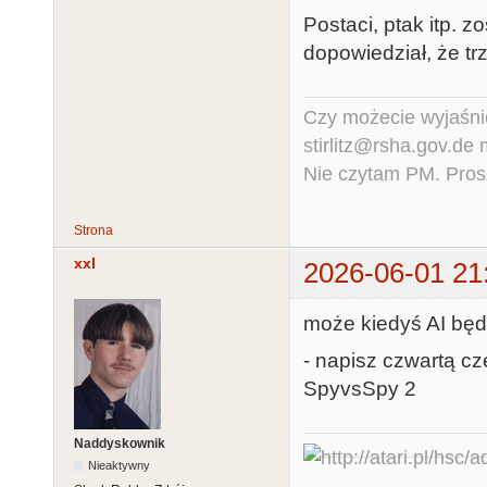
Postaci, ptak itp. 
dopowiedział, że trz
Czy możecie wyjaśnić
stirlitz@rsha.gov.de
Nie czytam PM. Pros
Strona
xxl
2026-06-01 21
może kiedyś AI będz
- napisz czwartą cz
SpyvsSpy 2
Naddyskownik
Nieaktywny