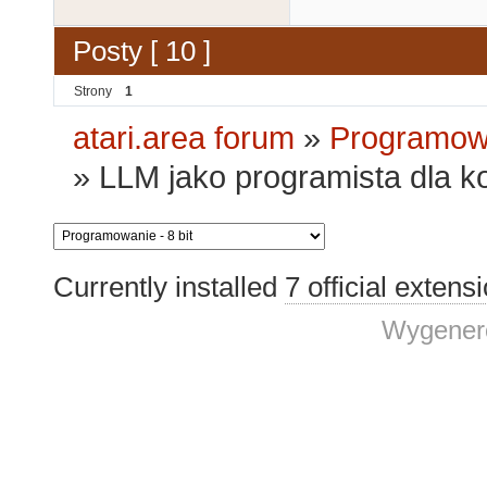
Posty [ 10 ]
Strony
1
atari.area forum
»
Programowa
»
LLM jako programista dla k
Currently installed
7 official extens
Wygenero