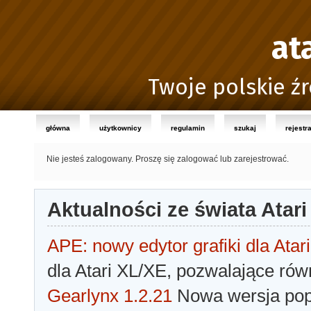
at
Twoje polskie źr
główna
użytkownicy
regulamin
szukaj
rejestr
Nie jesteś zalogowany.
Proszę się zalogować lub zarejestrować.
Aktualności ze świata Atari
APE: nowy edytor grafiki dla Atari
dla Atari XL/XE, pozwalające rów
Gearlynx 1.2.21
Nowa wersja popu