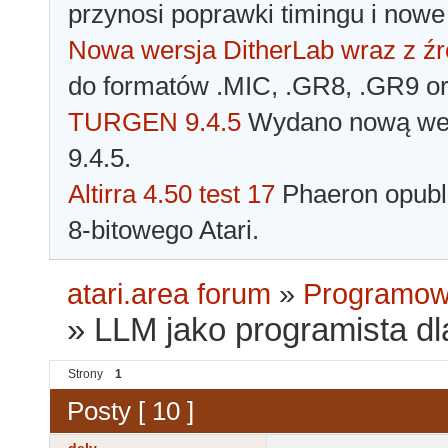
przynosi poprawki timingu i nowe
Nowa wersja DitherLab wraz z źr
do formatów .MIC, .GR8, .GR9 o
TURGEN 9.4.5
Wydano nową wer
9.4.5.
Altirra 4.50 test 17
Phaeron opubli
8-bitowego Atari.
atari.area forum
»
Programowa
»
LLM jako programista dl
Strony
1
Posty [ 10 ]