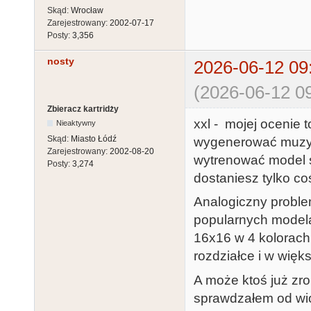
Skąd:
Wrocław
Zarejestrowany:
2002-07-17
Posty:
3,356
nosty
2026-06-12 09
(2026-06-12 09
Zbieracz kartridży
xxl - mojej ocenie t
Nieaktywny
Skąd:
Miasto Łódź
wygenerować muzyk
Zarejestrowany:
2002-08-20
wytrenować model sp
Posty:
3,274
dostaniesz tylko coś
Analogiczny problem
popularnych modelac
16x16 w 4 kolorach.
rozdziałce i w więks
A może ktoś już zro
sprawdzałem od wios