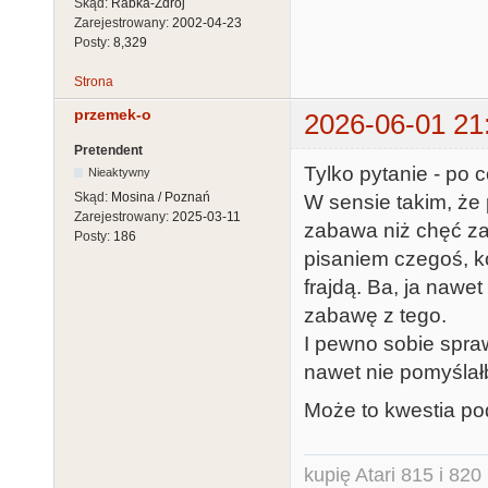
Skąd:
Rabka-Zdrój
Zarejestrowany:
2002-04-23
Posty:
8,329
Strona
przemek-o
2026-06-01 21
Pretendent
Tylko pytanie - po 
Nieaktywny
Skąd:
Mosina / Poznań
W sensie takim, że 
Zarejestrowany:
2025-03-11
zabawa niż chęć za
Posty:
186
pisaniem czegoś, k
frajdą. Ba, ja naw
zabawę z tego.
I pewno sobie sprawd
nawet nie pomyślał
Może to kwestia po
kupię Atari 815 i 820 