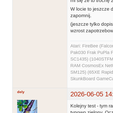
mi się że to trochę 
W locie to jeszcze 
zapomnij.
(jeszcze tylko dop
wzrost zapotrzebo
Atari: FireBee (Fal
Pak030 Frak PuPla
SC1435) (1040STFM
RAM CosmosEx NetU
SM125) (65XE Rapi
SkunkBoard GameCart
dely
2026-06-05 14
Kolejny test - tym 
typowo zielony. Ocz