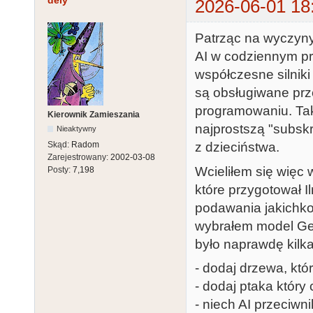
dely
2026-06-01 18
Patrząc na wyczyny
AI w codziennym pr
współczesne silniki
są obsługiwane prz
programowaniu. Taki
Kierownik Zamieszania
najprostszą "subskr
Nieaktywny
Skąd:
Radom
z dzieciństwa.
Zarejestrowany:
2002-03-08
Wcieliłem się więc
Posty:
7,198
które przygotował I
podawania jakichko
wybrałem model Gem
było naprawdę kilk
- dodaj drzewa, któr
- dodaj ptaka który 
- niech AI przeciwnik