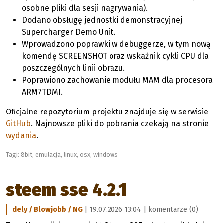
osobne pliki dla sesji nagrywania).
Dodano obsługę jednostki demonstracyjnej
Supercharger Demo Unit.
Wprowadzono poprawki w debuggerze, w tym nową
komendę SCREENSHOT oraz wskaźnik cykli CPU dla
poszczególnych linii obrazu.
Poprawiono zachowanie modułu MAM dla procesora
ARM7TDMI.
Oficjalne repozytorium projektu znajduje się w serwisie
GitHub
. Najnowsze pliki do pobrania czekają na stronie
wydania
.
Tagi:
8bit
,
emulacja
,
linux
,
osx
,
windows
steem sse 4.2.1
dely / Blowjobb / NG
| 19.07.2026 13:04 |
komentarze (0)