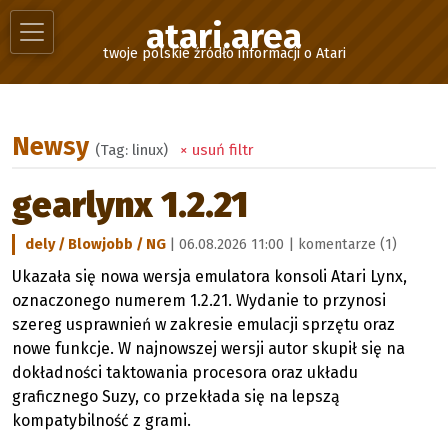
atari.area
twoje polskie źródło informacji o Atari
Newsy
(Tag: linux)
× usuń filtr
gearlynx 1.2.21
dely / Blowjobb / NG
| 06.08.2026 11:00 |
komentarze (1)
Ukazała się nowa wersja emulatora konsoli Atari Lynx,
oznaczonego numerem 1.2.21. Wydanie to przynosi
szereg usprawnień w zakresie emulacji sprzętu oraz
nowe funkcje. W najnowszej wersji autor skupił się na
dokładności taktowania procesora oraz układu
graficznego Suzy, co przekłada się na lepszą
kompatybilność z grami.