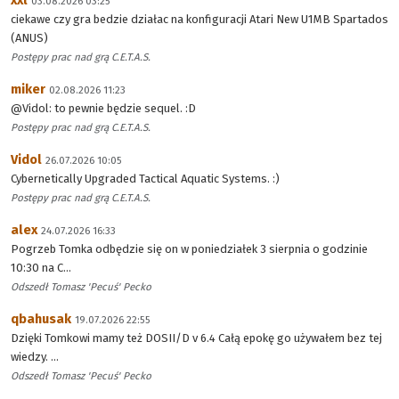
xxl
03.08.2026 03:25
ciekawe czy gra bedzie działac na konfiguracji Atari New U1MB Spartados
(ANUS)
Postępy prac nad grą C.E.T.A.S.
miker
02.08.2026 11:23
@Vidol: to pewnie będzie sequel. :D
Postępy prac nad grą C.E.T.A.S.
Vidol
26.07.2026 10:05
Cybernetically Upgraded Tactical Aquatic Systems. :)
Postępy prac nad grą C.E.T.A.S.
alex
24.07.2026 16:33
Pogrzeb Tomka odbędzie się on w poniedziałek 3 sierpnia o godzinie
10:30 na C...
Odszedł Tomasz 'Pecuś' Pecko
qbahusak
19.07.2026 22:55
Dzięki Tomkowi mamy też DOSII/D v 6.4 Całą epokę go używałem bez tej
wiedzy. ...
Odszedł Tomasz 'Pecuś' Pecko