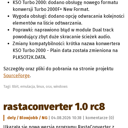
KSO Turbo 2000: dodano obsługę nowego formatu
konwersji Turbo 2000F+ New Format.
Wygoda obsługi: dodano opcję odwracania kolejności
elementów na liście odtwarzania.
Poprawki: naprawiono błąd w module Dual track
powodujący zbyt duże skracanie ścieżek audio.
Zmiany kompatybilności: krótka nazwa konwertera
KSO Turbo 2000 - Plain data została zmieniona na
PLKSOT2K.DATA.
Szczegóły oraz pliki do pobrania na stronie projektu
SourceForge
.
Tagi:
8bit
,
emulacja
,
linux
,
osx
,
windows
rastaconverter 1.0 rc8
dely / Blowjobb / NG
| 04.08.2026 10:38 |
komentarze (0)
Ukazała się nowa wersja programu RastaConverter z