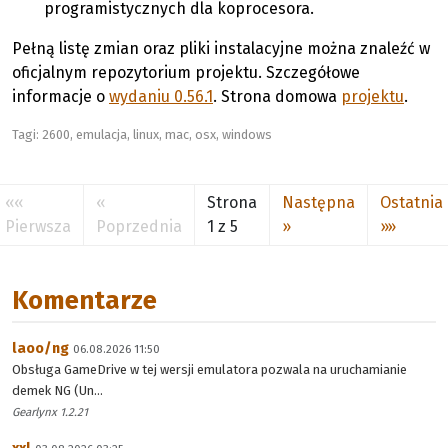
programistycznych dla koprocesora.
Pełną listę zmian oraz pliki instalacyjne można znaleźć w
oficjalnym repozytorium projektu. Szczegółowe
informacje o
wydaniu 0.56.1
. Strona domowa
projektu
.
Tagi:
2600
,
emulacja
,
linux
,
mac
,
osx
,
windows
««
«
Strona
Następna
Ostatnia
Pierwsza
Poprzednia
1 z 5
»
»»
Komentarze
laoo/ng
06.08.2026 11:50
Obsługa GameDrive w tej wersji emulatora pozwala na uruchamianie
demek NG (Un...
Gearlynx 1.2.21