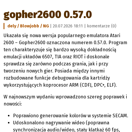
gopher2600 0.57.0
dely / Blowjobb / NG
| 20.07.2026 18:11 |
komentarze (0)
Ukazała się nowa wersja popularnego emulatora Atari
2600 – Gopher2600 oznaczona numerem 0.57.0. Program
ten charakteryzuje się bardzo wysoką dokładnością
emulacji układów 6507, TIA oraz RIOT i doskonale
sprawdza się zarówno podczas grania, jak i przy
tworzeniu nowych gier. Posiada między innymi
rozbudowane funkcje debugowania dla kartridży
wykorzystujących koprocesor ARM (CDFJ, DPC+, ELF).
W najnowszym wydaniu wprowadzono szereg poprawek i
nowości:
Poprawiono generowanie kolorów w systemie SECAM.
Udoskonalono nagrywanie wideo (poprawna
synchronizacja audio/wideo, stały klatkaż 60 fps,