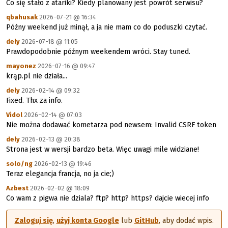
Co się stało z atariki? Kiedy planowany jest powrót serwisu?
qbahusak
2026-07-21 @ 16:34
Późny weekend już minął, a ja nie mam co do poduszki czytać.
dely
2026-07-18 @ 11:05
Prawdopodobnie późnym weekendem wróci. Stay tuned.
mayonez
2026-07-16 @ 09:47
krąp.pl nie działa...
dely
2026-02-14 @ 09:32
Fixed. Thx za info.
Vidol
2026-02-14 @ 07:03
Nie można dodawać kometarza pod newsem: Invalid CSRF token
dely
2026-02-13 @ 20:38
Strona jest w wersji bardzo beta. Więc uwagi mile widziane!
solo/ng
2026-02-13 @ 19:46
Teraz elegancja francja, no ja cie;)
Azbest
2026-02-02 @ 18:09
Co wam z pigwa nie dziala? ftp? http? https? dajcie wiecej info
Zaloguj się
,
użyj konta Google
lub
GitHub
, aby dodać wpis.