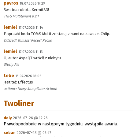
pavros
18.07.2026 17:29
Świetna robota Kermit83!
TNFS Multitenant 0.2.1
lemiel
17.07.2026 11:14
Poprawki kodu TOMS Multi zostaną z nami na zawsze. Chlip.
Odszedł Tomasz 'Pecuś' Pecko
lemiel
17.07.2026 11:13
O, autor AspeQT wrócił z niebytu.
Sfotty Pie
tebe
15.07.2026 18:06
jest też Effectus
actionc: Nowy kompilator Action!
Twoliner
dely
2026-07-26 @ 12:26
Prawdopodobnie w następnym tygodniu, wystąpiła awaria.
seban
2026-07-23 @ 07:47