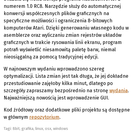
numerem 1.0 RC8. Narzędzie służy do automatycznej
konwersji współczesnych plików graficznych na
specyficzne możliwości i ograniczenia 8-bitowych
komputerów Atari. Dzięki generowaniu własnego kodu w
asemblerze oraz wyliczaniu zmian rejestrów układów
graficznych w trakcie rysowania linii ekranu, program
potrafi wyświetlić niesamowitą paletę barw, niemal
nieosiągalną za pomocą tradycyjnej edycji.
W najnowszym wydaniu wprowadzono szereg
optymalizacji. Lista zmian jest tak długa, że jej dokładne
przestudiowanie zajęłoby kilka minut, dlatego po
szczegóły zapraszamy bezpośrednio na stronę
wydania
.
Najważniejszą nowością jest wprowadzenie GUI.
Kod źródłowy oraz dodatkowe pliki projektu są dostępne
w głównym
repozytorium
.
Tagi:
8bit
,
grafika
,
linux
,
osx
,
windows