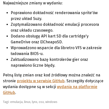
Najważniejsze zmiany w wydaniu:
Poprawiono dokładność renderowania sprite'ów
przez układ Suzy.
Zoptymalizowano dokładność emulacji procesora
oraz układu czasowego.
Dodano obsługę API kart SD dla cartridge'y
GameDrive oraz ElCheapoSD.
Wprowadzono wsparcie dla libretro VFS w zakresie
ładowania BIOS-u.
Zaktualizowano bazę kontrolerów gier oraz
naprawiono liczne błędy.
Pełną listę zmian oraz kod źródłowy można znaleźć na
stronie
projektu w serwisie GitHub
. Szczegóły dotyczące
wydania dostępne są w sekcji
wydania na platformie
GitHub
.
Tagi:
emulacja
,
linux
,
lynx
,
osx
,
windows