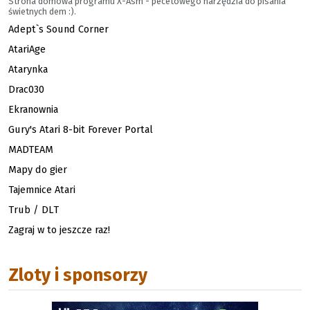
Strona domowa programu X-Asm - pecetowego narzędzia do pisania
świetnych dem :).
Adept`s Sound Corner
AtariAge
Atarynka
Drac030
Ekranownia
Gury's Atari 8-bit Forever Portal
MADTEAM
Mapy do gier
Tajemnice Atari
Trub / DLT
Zagraj w to jeszcze raz!
Zloty i sponsorzy