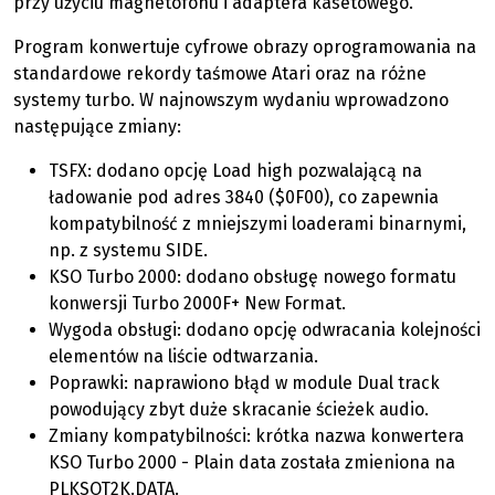
przy użyciu magnetofonu i adaptera kasetowego.
Program konwertuje cyfrowe obrazy oprogramowania na
standardowe rekordy taśmowe Atari oraz na różne
systemy turbo. W najnowszym wydaniu wprowadzono
następujące zmiany:
TSFX: dodano opcję Load high pozwalającą na
ładowanie pod adres 3840 ($0F00), co zapewnia
kompatybilność z mniejszymi loaderami binarnymi,
np. z systemu SIDE.
KSO Turbo 2000: dodano obsługę nowego formatu
konwersji Turbo 2000F+ New Format.
Wygoda obsługi: dodano opcję odwracania kolejności
elementów na liście odtwarzania.
Poprawki: naprawiono błąd w module Dual track
powodujący zbyt duże skracanie ścieżek audio.
Zmiany kompatybilności: krótka nazwa konwertera
KSO Turbo 2000 - Plain data została zmieniona na
PLKSOT2K.DATA.