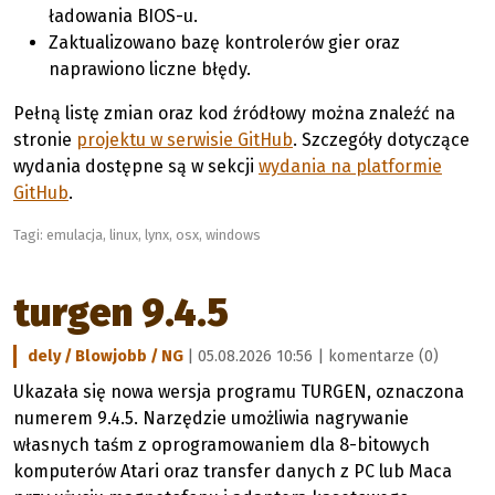
ładowania BIOS-u.
Zaktualizowano bazę kontrolerów gier oraz
naprawiono liczne błędy.
Pełną listę zmian oraz kod źródłowy można znaleźć na
stronie
projektu w serwisie GitHub
. Szczegóły dotyczące
wydania dostępne są w sekcji
wydania na platformie
GitHub
.
Tagi:
emulacja
,
linux
,
lynx
,
osx
,
windows
turgen 9.4.5
dely / Blowjobb / NG
| 05.08.2026 10:56 |
komentarze (0)
Ukazała się nowa wersja programu TURGEN, oznaczona
numerem 9.4.5. Narzędzie umożliwia nagrywanie
własnych taśm z oprogramowaniem dla 8-bitowych
komputerów Atari oraz transfer danych z PC lub Maca