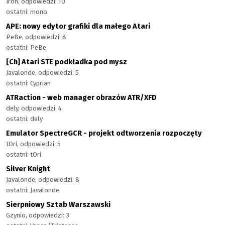
Iron, odpowiedzi: 10
ostatni: mono
APE: nowy edytor grafiki dla małego Atari
PeBe, odpowiedzi: 8
ostatni: PeBe
[Ch] Atari STE podkładka pod mysz
Javalonde, odpowiedzi: 5
ostatni: Cyprian
ATRaction - web manager obrazów ATR/XFD
dely, odpowiedzi: 4
ostatni: dely
Emulator SpectreGCR - projekt odtworzenia rozpoczęty
tOri, odpowiedzi: 5
ostatni: tOri
Silver Knight
Javalonde, odpowiedzi: 8
ostatni: Javalonde
Sierpniowy Sztab Warszawski
Gzynio, odpowiedzi: 3