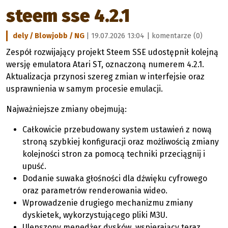
steem sse 4.2.1
dely / Blowjobb / NG
| 19.07.2026 13:04 |
komentarze (0)
Zespół rozwijający projekt Steem SSE udostępnił kolejną
wersję emulatora Atari ST, oznaczoną numerem 4.2.1.
Aktualizacja przynosi szereg zmian w interfejsie oraz
usprawnienia w samym procesie emulacji.
Najważniejsze zmiany obejmują:
Całkowicie przebudowany system ustawień z nową
stroną szybkiej konfiguracji oraz możliwością zmiany
kolejności stron za pomocą techniki przeciągnij i
upuść.
Dodanie suwaka głośności dla dźwięku cyfrowego
oraz parametrów renderowania wideo.
Wprowadzenie drugiego mechanizmu zmiany
dyskietek, wykorzystującego pliki M3U.
Ulepszony menedżer dysków, wspierający teraz