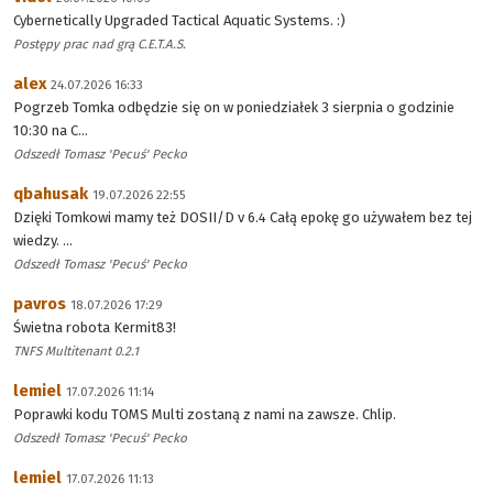
Cybernetically Upgraded Tactical Aquatic Systems. :)
Postępy prac nad grą C.E.T.A.S.
alex
24.07.2026 16:33
Pogrzeb Tomka odbędzie się on w poniedziałek 3 sierpnia o godzinie
10:30 na C...
Odszedł Tomasz 'Pecuś' Pecko
qbahusak
19.07.2026 22:55
Dzięki Tomkowi mamy też DOSII/D v 6.4 Całą epokę go używałem bez tej
wiedzy. ...
Odszedł Tomasz 'Pecuś' Pecko
pavros
18.07.2026 17:29
Świetna robota Kermit83!
TNFS Multitenant 0.2.1
lemiel
17.07.2026 11:14
Poprawki kodu TOMS Multi zostaną z nami na zawsze. Chlip.
Odszedł Tomasz 'Pecuś' Pecko
lemiel
17.07.2026 11:13