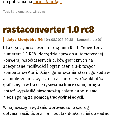
do pobrania na
forum AtariAge
.
Tagi:
8bit
,
emulacja
,
windows
rastaconverter 1.0 rc8
dely / Blowjobb / NG
| 04.08.2026 10:38 |
komentarze (0)
Ukazała się nowa wersja programu RastaConverter z
numerem 1.0 RC8. Narzędzie służy do automatycznej
konwersji współczesnych plików graficznych na
specyficzne możliwości i ograniczenia 8-bitowych
komputerów Atari. Dzięki generowaniu własnego kodu w
asemblerze oraz wyliczaniu zmian rejestrów układów
graficznych w trakcie rysowania linii ekranu, program
potrafi wyświetlić niesamowitą paletę barw, niemal
nieosiągalną za pomocą tradycyjnej edycji.
W najnowszym wydaniu wprowadzono szereg
optymalizacji. Lista zmian jest tak długa, że jej dokładne