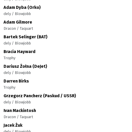
Adam Dyba (Orko)
dely / Blowjobb
Adam Gilmore
Dracon / Taquart
Bartek Selinger (BAT)
dely / Blowjobb
Bracia Hayward
Trophy
Dariusz Żołna (DeJet)
dely / Blowjobb
Darren Birks
Trophy
Grzegorz Pancherz (Paskud / USSR)
dely / Blowjobb
Ivan Mackintosh
Dracon / Taquart
Jacek Żuk
dely / Blowjobb