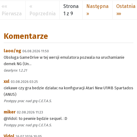
««
«
Strona
Następna
Ostatnia
Pierwsza
Poprzednia
1 z 9
»
»»
Komentarze
laoo/ng
06.08.2026 11:50
Obsługa GameDrive w tej wersji emulatora pozwala na uruchamianie
demek NG (Un...
Gearlynx 1.2.21
xxl
03.08.2026 03:25
ciekawe czy gra bedzie działac na konfiguracji Atari New U1MB Spartados
(ANUS)
Postępy prac nad grą C.E.T.A.S.
miker
02.08.2026 11:23
@Vidol: to pewnie będzie sequel. :D
Postępy prac nad grą C.E.T.A.S.
Vidol
26.07.2026 10:05