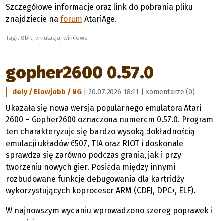
Szczegółowe informacje oraz link do pobrania pliku
znajdziecie na
forum
AtariAge.
Tagi:
8bit
,
emulacja
,
windows
gopher2600 0.57.0
dely / Blowjobb / NG
| 20.07.2026 18:11 |
komentarze (0)
Ukazała się nowa wersja popularnego emulatora Atari
2600 – Gopher2600 oznaczona numerem 0.57.0. Program
ten charakteryzuje się bardzo wysoką dokładnością
emulacji układów 6507, TIA oraz RIOT i doskonale
sprawdza się zarówno podczas grania, jak i przy
tworzeniu nowych gier. Posiada między innymi
rozbudowane funkcje debugowania dla kartridży
wykorzystujących koprocesor ARM (CDFJ, DPC+, ELF).
W najnowszym wydaniu wprowadzono szereg poprawek i