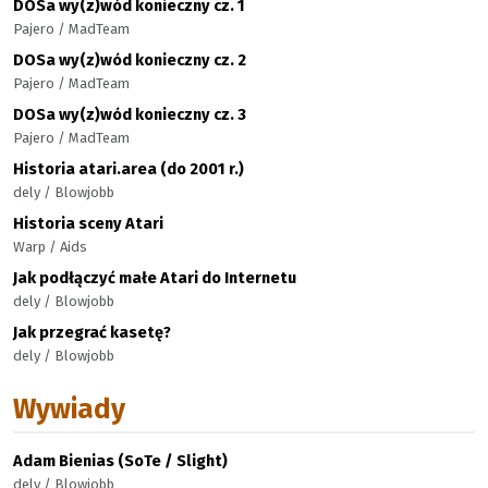
DOSa wy(z)wód konieczny cz. 1
Pajero / MadTeam
DOSa wy(z)wód konieczny cz. 2
Pajero / MadTeam
DOSa wy(z)wód konieczny cz. 3
Pajero / MadTeam
Historia atari.area (do 2001 r.)
dely / Blowjobb
Historia sceny Atari
Warp / Aids
Jak podłączyć małe Atari do Internetu
dely / Blowjobb
Jak przegrać kasetę?
dely / Blowjobb
Wywiady
Adam Bienias (SoTe / Slight)
dely / Blowjobb