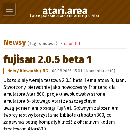
atari.area
twoje polskie źródło informacji o Atari
Newsy
(Tag: windows)
× usuń filtr
fujisan 2.0.5 beta 1
dely / Blowjobb / NG
| 08.08.2026 15:01 |
komentarze (0)
Ukazała się wersja testowa 2.0.5 beta 1 emulatora Fujisan.
Stworzony pierwotnie jako nowoczesny frontend dla
emulatora Atari800, projekt ewoluował w stronę
emulatora 8-bitowego Atari ze szczególnym
uwzględnieniem obsługi FujiNet. Głównym założeniem
twórcy jest wykorzystanie biblioteki libatari800, co
zapewnia pełną kompatybilność z oficjalnym kodem
źródłowym Atari800.