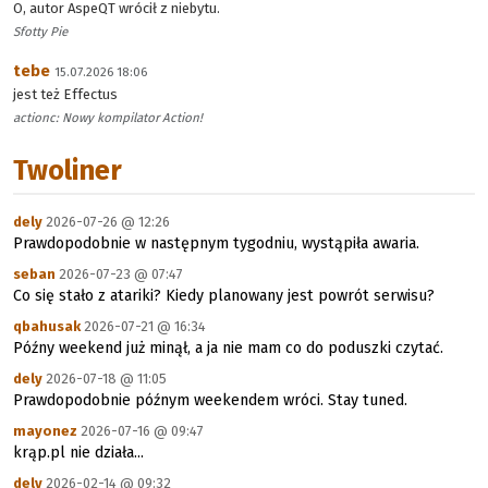
O, autor AspeQT wrócił z niebytu.
Sfotty Pie
tebe
15.07.2026 18:06
jest też Effectus
actionc: Nowy kompilator Action!
Twoliner
dely
2026-07-26 @ 12:26
Prawdopodobnie w następnym tygodniu, wystąpiła awaria.
seban
2026-07-23 @ 07:47
Co się stało z atariki? Kiedy planowany jest powrót serwisu?
qbahusak
2026-07-21 @ 16:34
Późny weekend już minął, a ja nie mam co do poduszki czytać.
dely
2026-07-18 @ 11:05
Prawdopodobnie późnym weekendem wróci. Stay tuned.
mayonez
2026-07-16 @ 09:47
krąp.pl nie działa...
dely
2026-02-14 @ 09:32