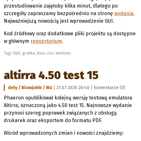
przestudiowanie zajęłoby kilka minut, dlatego po
szczegóły zapraszamy bezpośrednio na stronę
wydania
.
Najważniejszą nowością jest wprowadzenie GUI.
Kod źródłowy oraz dodatkowe pliki projektu są dostępne
w głównym
repozytorium
.
Tagi:
8bit
,
grafika
,
linux
,
osx
,
windows
altirra 4.50 test 15
dely / Blowjobb / NG
| 21.07.2026 20:40 |
komentarze (0)
Phaeron opublikował kolejną wersję testową emulatora
Altirra, oznaczoną jako 4.50 test 15. Najnowsze wydanie
przynosi szereg poprawek związanych z obsługą
drukarek oraz eksportem do formatu PDF.
Wśród wprowadzonych zmian i nowości znajdziemy: