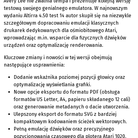
Avery Lee nie zwalnia tempa i prezentuje kolejną wersję
testową swojego genialnego emulatora. W najnowszym
wydaniu Altirra 4.50 test 14 autor skupił się na niezwykle
szczegółowym dopracowaniu emulacji klasycznych
drukarek dedykowanych dla ośmiobitowego Atari,
wprowadzając m.in. wsparcie dla fizycznych dźwięków
urządzeń oraz optymalizację renderowania.
Kluczowe zmiany i nowości w tej wersji obejmują
następujące usprawnienia:
Dodanie wskaźnika poziomej pozycji głowicy oraz
optymalizację wyświetlania grafiki.
Nowe opcje eksportu do formatu PDF (obsługa
formatów US Letter, A4, papieru składanego 12 cali)
oraz generowanie metadanych o dacie utworzenia.
Ulepszony eksport do formatu SVG z bardziej
kompaktowym kodowaniem ścieżek wektorowych.
Pełną emulację dźwięków oraz precyzyjnego
pozycjonowania czasowego dla plotera Atari 1020,