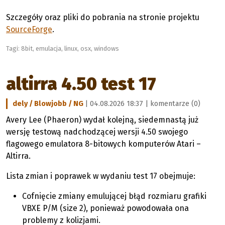
Szczegóły oraz pliki do pobrania na stronie projektu
SourceForge
.
Tagi:
8bit
,
emulacja
,
linux
,
osx
,
windows
altirra 4.50 test 17
dely / Blowjobb / NG
| 04.08.2026 18:37 |
komentarze (0)
Avery Lee (Phaeron) wydał kolejną, siedemnastą już
wersję testową nadchodzącej wersji 4.50 swojego
flagowego emulatora 8-bitowych komputerów Atari –
Altirra.
Lista zmian i poprawek w wydaniu test 17 obejmuje:
Cofnięcie zmiany emulującej błąd rozmiaru grafiki
VBXE P/M (size 2), ponieważ powodowała ona
problemy z kolizjami.