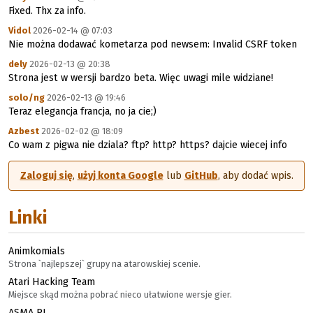
Fixed. Thx za info.
Vidol
2026-02-14 @ 07:03
Nie można dodawać kometarza pod newsem: Invalid CSRF token
dely
2026-02-13 @ 20:38
Strona jest w wersji bardzo beta. Więc uwagi mile widziane!
solo/ng
2026-02-13 @ 19:46
Teraz elegancja francja, no ja cie;)
Azbest
2026-02-02 @ 18:09
Co wam z pigwa nie dziala? ftp? http? https? dajcie wiecej info
Zaloguj się
,
użyj konta Google
lub
GitHub
, aby dodać wpis.
Linki
Animkomials
Strona `najlepszej` grupy na atarowskiej scenie.
Atari Hacking Team
Miejsce skąd można pobrać nieco ułatwione wersje gier.
ASMA PL