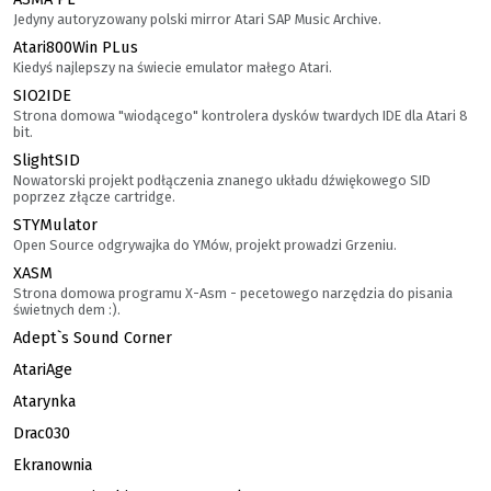
Jedyny autoryzowany polski mirror Atari SAP Music Archive.
Atari800Win PLus
Kiedyś najlepszy na świecie emulator małego Atari.
SIO2IDE
Strona domowa "wiodącego" kontrolera dysków twardych IDE dla Atari 8
bit.
SlightSID
Nowatorski projekt podłączenia znanego układu dźwiękowego SID
poprzez złącze cartridge.
STYMulator
Open Source odgrywajka do YMów, projekt prowadzi Grzeniu.
XASM
Strona domowa programu X-Asm - pecetowego narzędzia do pisania
świetnych dem :).
Adept`s Sound Corner
AtariAge
Atarynka
Drac030
Ekranownia