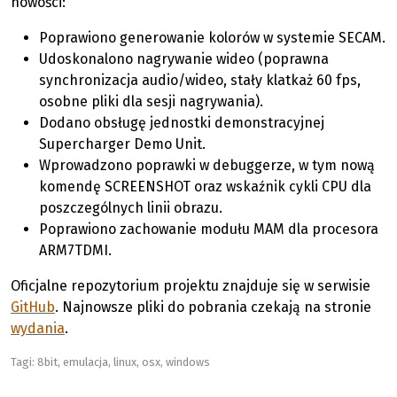
nowości:
Poprawiono generowanie kolorów w systemie SECAM.
Udoskonalono nagrywanie wideo (poprawna
synchronizacja audio/wideo, stały klatkaż 60 fps,
osobne pliki dla sesji nagrywania).
Dodano obsługę jednostki demonstracyjnej
Supercharger Demo Unit.
Wprowadzono poprawki w debuggerze, w tym nową
komendę SCREENSHOT oraz wskaźnik cykli CPU dla
poszczególnych linii obrazu.
Poprawiono zachowanie modułu MAM dla procesora
ARM7TDMI.
Oficjalne repozytorium projektu znajduje się w serwisie
GitHub
. Najnowsze pliki do pobrania czekają na stronie
wydania
.
Tagi:
8bit
,
emulacja
,
linux
,
osx
,
windows