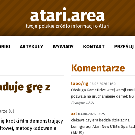
atari.area
twoje polskie źródło informacji o Atari
ARIKI
ARTYKUŁY
WYWIADY
KONTAKT
PRZEŚLI
Komentarze
aduje grę z
laoo/ng
06.08.2026 11:50
Obsługa GameDrive w tej wersji emu
pozwala na uruchamianie demek NG (
Gearlynx 1.2.21
rze (0)
xxl
03.08.2026 03:25
ciekawe czy gra bedzie działac na
się krótki film demonstrujący
konfiguracji Atari New U1MB Sparta
kultowej, metody ładowania
(ANUS)