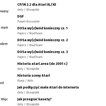
CP/M 2.2 dla Atari XL/XE
dely / Blowjobb
nowany
DGF
Paweł Rosowski
ie mam
DOSa wy(z)wód konieczny cz. 1
Pajero / MadTeam
DOSa wy(z)wód konieczny cz. 2
endem
Pajero / MadTeam
DOSa wy(z)wód konieczny cz. 3
Pajero / MadTeam
Historia atari.area (do 2001 r.)
dely / Blowjobb
Historia sceny Atari
Warp / Aids
pod
Jak podłączyć małe Atari do Internetu
dely / Blowjobb
Jak przegrać kasetę?
. Więc
dely / Blowjobb