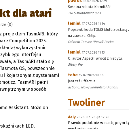
pavros
18.07.2026 17:29
Świetna robota Kermit83!
kt dla atari
TNFS Multitenant 0.2.1
lemiel
17.07.2026 11:14
rze (0)
Poprawki kodu TOMS Multi zostaną 
 z projektem TasmARI, który
na zawsze. Chlip.
ware Competition 2025.
Odszedł Tomasz 'Pecuś' Pecko
akładał wykorzystanie
lemiel
17.07.2026 11:13
szybkiego interfejsu
O, autor AspeQT wrócił z niebytu.
wała, a TasmARI stało się
Sfotty Pie
 Tasmota OS, powszechnie
tebe
u i kojarzonym z systemami
15.07.2026 18:06
jest też Effectus
omoticz. TasmARI pełni
actionc: Nowy kompilator Action!
 zewnętrznym w sposób
Twoliner
Home Assistant. Może on
dely
2026-07-26 @ 12:26
Prawdopodobnie w następnym ty
wskaźnikach LED.
wystąpiła awaria.