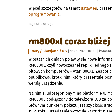
Więcej szczegółów na temat
ustawień
, preze
oprogramowania
.
Tagi:
8bit
,
sprzęt
rm800xl coraz bliżej
dely / Blowjobb / NG
| 11.09.2025 18:33 |
komenta
W ostatnich dniach pojawiły się nowe inform
RM800XL, czyli nowoczesnej repliki jednego z
bitowych komputerów - Atari 800XL. Zespół 
opublikował krótki film, który prezentuje po
wersją urządzenia.
Na filmie, udostępnionym na platformie X, 
RM800XL podłączony do telewizora LCD za p
Głównym punktem pokazu jest szybkość uru
1984 roku. Urządzenie wczytuje kartridż niem