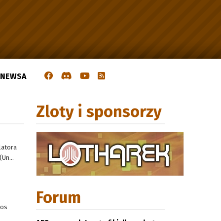
J NEWSA
Zloty i sponsorzy
latora
Un...
Forum
dos