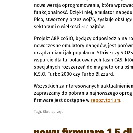
nowa wersja oprogramowania, która wprowad
funkcjonalność. Dzięki niej, emulator napędu
Pico, stworzony przez woj76, zyskuje obsług
sektorami o wielkości 512 bajtów.
Projekt A8PicoSIO, będący odpowiedzią na 
nowoczesne emulatory napędów, jest porówn
urządzeniami jak popularne SDrive czy SIO2
wsparcie dla turboładowanych taśm CAS, któ
specjalnych rozszerzeń do magnetofonu ośmio
K.S.O. Turbo 2000 czy Turbo Blizzard.
Wszystkich zainteresowanych uaktualnienie
zapraszamy do pobrania najnowszego oprog
firmware jest dostępne w
repozytorium
.
Tagi:
8bit
,
sprzęt
nowy firmware 1.5 d