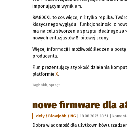
imponującym wynikiem.
RM800XL to coś więcej niż tylko replika. Twó
klasycznego wyglądu i funkcjonalności z now
ma na celu stworzenie sprzętu idealnego zar
nowych entuzjastów 8-bitowej sceny.
Więcej informacji i możliwość śledzenia post
producenta.
Film prezentujący szybkość działania komput
platformie
X
.
Tagi:
8bit
,
sprzęt
nowe firmware dla a
dely / Blowjobb / NG
| 18.08.2025 18:51 |
komenta
Dobra wiadomość dla użytkowników urządzeni