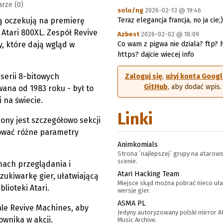
rze (0)
solo/ng
2026-02-13 @ 19:46
ią oczekują na premierę
Teraz elegancja francja, no ja cie;)
 Atari 800XL. Zespół Revive
Azbest
2026-02-02 @ 18:09
, które dają wgląd w
Co wam z pigwa nie dziala? ftp? 
https? dajcie wiecej info
serii 8-bitowych
Zaloguj się
,
użyj konta Goog
GitHub
, aby dodać wpis.
na od 1983 roku - był to
 na świecie.
Linki
ony jest szczegółowo sekcji
rować różne parametry
Animkomials
Strona `najlepszej` grupy na atarows
scenie.
mach przeglądania i
Atari Hacking Team
kiwarkę gier, ułatwiającą
Miejsce skąd można pobrać nieco uł
lioteki Atari.
wersje gier.
ASMA PL
le Revive Machines, aby
Jedyny autoryzowany polski mirror A
ownika w akcji.
Music Archive.