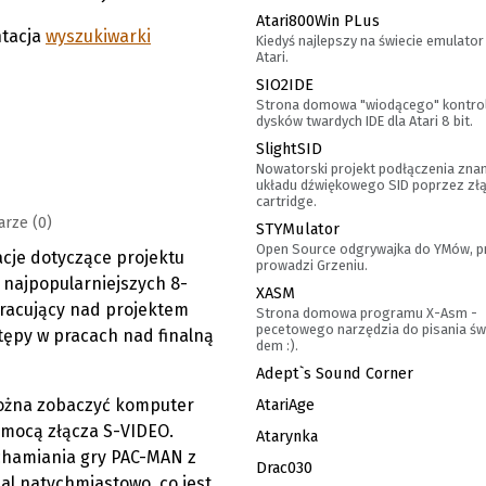
Atari800Win PLus
ntacja
wyszukiwarki
Kiedyś najlepszy na świecie emulato
Atari.
SIO2IDE
Strona domowa "wiodącego" kontro
dysków twardych IDE dla Atari 8 bit.
SlightSID
Nowatorski projekt podłączenia zn
układu dźwiękowego SID poprzez zł
cartridge.
rze (0)
STYMulator
Open Source odgrywajka do YMów, p
acje dotyczące projektu
prowadzi Grzeniu.
 najpopularniejszych 8-
XASM
pracujący nad projektem
Strona domowa programu X-Asm -
pecetowego narzędzia do pisania św
stępy w pracach nad finalną
dem :).
Adept`s Sound Corner
można zobaczyć komputer
AtariAge
omocą złącza S-VIDEO.
Atarynka
chamiania gry PAC-MAN z
Drac030
al natychmiastowo, co jest