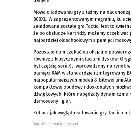
danych.
Mowa o ładowaniu gry z taśmy na nadchodząc
800XL. W zaprezentowanym nagraniu, ku ucie
załadowana została gra Tactic. Jest to świetn
że po obsłudze kartridży możemy oczekiwać p
najbardziej oldschoolowym z pamięci maso
Pozostaje nam czekać na oficjalne potwierdze
również z klasycznymi stacjami dysków. Oryg
był częścią serii XL, wprowadzony na rynek w
pamięci RAM w standardzie i zintegrowany BA
najpopularniejszych modeli 8-bitowej linii Ata
kompaktowej obudowy i doskonałych możliwoś
dźwiękowych, które napędzały dynamicznie r
demosceny i gier.
Zobacz jak wygląda ładowanie gry Tactic na
k
Tagi:
8bit
,
emulacja
,
sprzęt