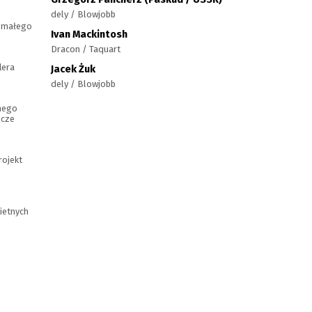
dely / Blowjobb
r małego
Ivan Mackintosh
Dracon / Taquart
lera
Jacek Żuk
dely / Blowjobb
anego
ącze
rojekt
ietnych