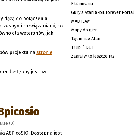
Ekranownia
Gury's Atari 8-bit Forever Portal
rcy dążą do połączenia
MADTEAM
oczesnymi rozwiązaniami, co
Mapy do gier
ówno dla weteranów, jak i
Tajemnice Atari
Trub / DLT
ępów projektu na
stronie
Zagraj w to jeszcze raz!
era dostępny jest na
8picosio
rze (0)
a A8PicoSIO! Dostępna jest