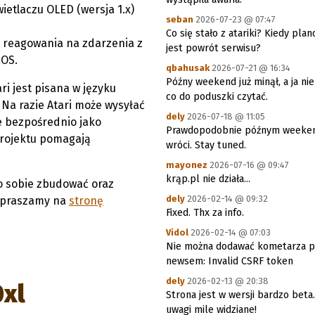
ietlaczu OLED (wersja 1.x)
seban
2026-07-23 @ 07:47
Co się stało z atariki? Kiedy pla
i reagowania na zdarzenia z
jest powrót serwisu?
aOS.
qbahusak
2026-07-21 @ 16:34
Późny weekend już minął, a ja n
ri jest pisana w języku
co do poduszki czytać.
Na razie Atari może wysyłać
dely
2026-07-18 @ 11:05
e bezpośrednio jako
Prawdopodobnie późnym week
projektu pomagają
wróci. Stay tuned.
mayonez
2026-07-16 @ 09:47
krąp.pl nie działa...
o sobie zbudować oraz
dely
2026-02-14 @ 09:32
zapraszamy na
stronę
Fixed. Thx za info.
Vidol
2026-02-14 @ 07:03
Nie można dodawać kometarza 
newsem: Invalid CSRF token
dely
2026-02-13 @ 20:38
xl
Strona jest w wersji bardzo beta
uwagi mile widziane!