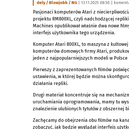
dely / Blowjobb / NG
| 13.11.2025 08:56 |
komenta
Pasjonaci komputerów Atari z niecierpliwośc
projektu RM800XL, czyli nadchodzącej repliki
Machines opublikował właśnie dwa nowe filmy
interfejs użytkownika tego urządzenia.
Komputer Atari 800XL, to maszyna z kultowej 
komputerów domowych firmy Atari, produkowa
jeden z najpopularniejszych modeli w Polsce i
Pierwszy z zaprezentowanych filmów poświęc
ustawienia, w której będzie można skonfigu
działania repliki.
Drugi materiał koncentruje się na mechaniz
uruchamiania oprogramowania, mamy tu wyszu
znalezienie ulubionych tytułów z obszernej bib
Zachęcamy do obejrzenia obu filmów na kana
zobaczyć, jak będzie wyglądał interfejs użytk