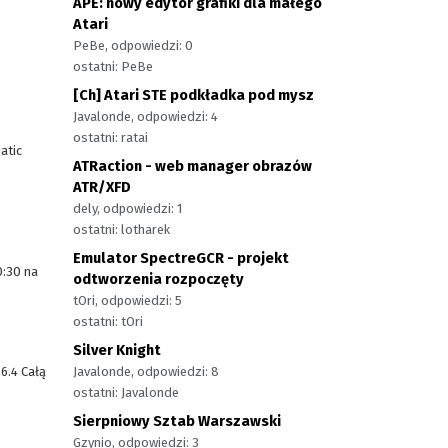
APE: nowy edytor grafiki dla małego
Atari
PeBe, odpowiedzi: 0
ostatni: PeBe
[Ch] Atari STE podkładka pod mysz
Javalonde, odpowiedzi: 4
ostatni: ratai
atic
ATRaction - web manager obrazów
ATR/XFD
dely, odpowiedzi: 1
ostatni: lotharek
Emulator SpectreGCR - projekt
0:30 na
odtworzenia rozpoczęty
tOri, odpowiedzi: 5
ostatni: tOri
Silver Knight
6.4 Całą
Javalonde, odpowiedzi: 8
.
ostatni: Javalonde
Sierpniowy Sztab Warszawski
Gzynio, odpowiedzi: 3