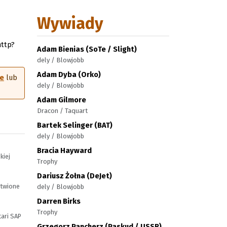
Wywiady
http?
Adam Bienias (SoTe / Slight)
dely / Blowjobb
Adam Dyba (Orko)
le
lub
dely / Blowjobb
Adam Gilmore
Dracon / Taquart
Bartek Selinger (BAT)
dely / Blowjobb
Bracia Hayward
kiej
Trophy
Dariusz Żołna (DeJet)
atwione
dely / Blowjobb
Darren Birks
Trophy
tari SAP
Grzegorz Pancherz (Paskud / USSR)