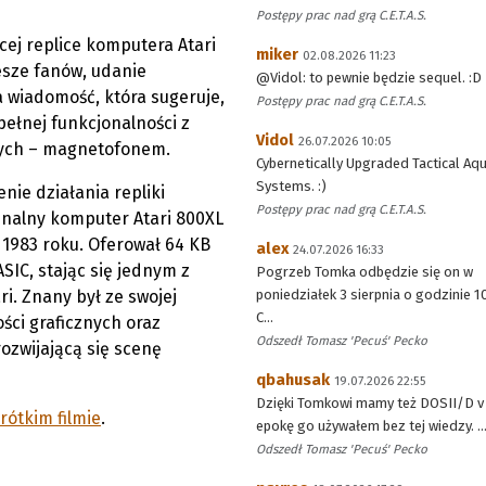
Postępy prac nad grą C.E.T.A.S.
ej replice komputera Atari
miker
02.08.2026 11:23
sze fanów, udanie
@Vidol: to pewnie będzie sequel. :D
a wiadomość, która sugeruje,
Postępy prac nad grą C.E.T.A.S.
ełnej funkcjonalności z
Vidol
26.07.2026 10:05
wych – magnetofonem.
Cybernetically Upgraded Tactical Aqu
Systems. :)
nie działania repliki
Postępy prac nad grą C.E.T.A.S.
inalny komputer Atari 800XL
 1983 roku. Oferował 64 KB
alex
24.07.2026 16:33
SIC, stając się jednym z
Pogrzeb Tomka odbędzie się on w
ri. Znany był ze swojej
poniedziałek 3 sierpnia o godzinie 1
C...
ci graficznych oraz
Odszedł Tomasz 'Pecuś' Pecko
ozwijającą się scenę
qbahusak
19.07.2026 22:55
Dzięki Tomkowi mamy też DOSII/D v 
rótkim filmie
.
epokę go używałem bez tej wiedzy. ..
Odszedł Tomasz 'Pecuś' Pecko