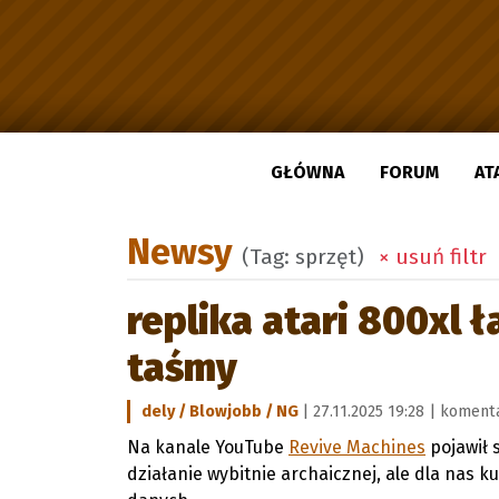
GŁÓWNA
FORUM
AT
Newsy
(Tag: sprzęt)
× usuń filtr
replika atari 800xl ł
taśmy
dely / Blowjobb / NG
| 27.11.2025 19:28 |
komenta
Na kanale YouTube
Revive Machines
pojawił 
działanie wybitnie archaicznej, ale dla nas 