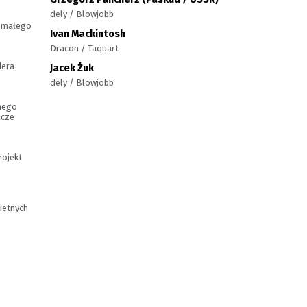
dely / Blowjobb
r małego
Ivan Mackintosh
Dracon / Taquart
lera
Jacek Żuk
dely / Blowjobb
anego
ącze
rojekt
ietnych