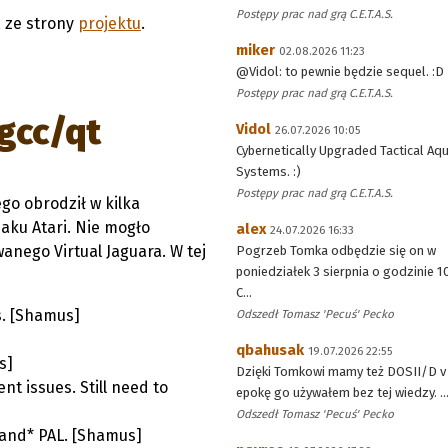
Postępy prac nad grą C.E.T.A.S.
a ze strony
projektu
.
miker
02.08.2026 11:23
@Vidol: to pewnie będzie sequel. :D
Postępy prac nad grą C.E.T.A.S.
 gcc/qt
Vidol
26.07.2026 10:05
Cybernetically Upgraded Tactical Aqu
Systems. :)
Postępy prac nad grą C.E.T.A.S.
go obrodził w kilka
aku Atari. Nie mogło
alex
24.07.2026 16:33
anego Virtual Jaguara. W tej
Pogrzeb Tomka odbędzie się on w
poniedziałek 3 sierpnia o godzinie 1
C...
s. [Shamus]
Odszedł Tomasz 'Pecuś' Pecko
qbahusak
19.07.2026 22:55
s]
Dzięki Tomkowi mamy też DOSII/D v 
t issues. Still need to
epokę go używałem bez tej wiedzy. ..
Odszedł Tomasz 'Pecuś' Pecko
*and* PAL. [Shamus]