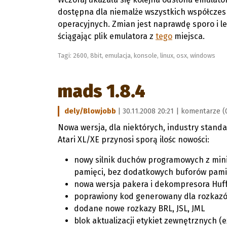
dostępna dla niemalże wszystkich współcze
operacyjnych. Zmian jest naprawdę sporo i le
ściągając plik emulatora z
tego
miejsca.
Tagi:
2600
,
8bit
,
emulacja
,
konsole
,
linux
,
osx
,
windows
mads 1.8.4
dely/Blowjobb
| 30.11.2008 20:21 |
komentarze (
Nowa wersja, dla niektórych, industry stand
Atari XL/XE przynosi sporą ilośc nowości:
nowy silnik duchów programowych z mi
pamięci, bez dodatkowych buforów pami
nowa wersja pakera i dekompresora Hu
poprawiony kod generowany dla rozkazó
dodane nowe rozkazy BRL, JSL, JML
blok aktualizacji etykiet zewnętrznych (