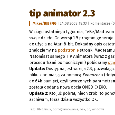
tip animator 2.3
Miker/BJB/NG
| 24.08.2008 18:33 |
komentarze (0
W ciągu ostatniego tygodnia, TeBe/Madteam j
swoje dzieło. Od wersji 1.9 program generuje 
do użycia na Atari 8-bit. Dokładny opis ostat
znajdziemy na
podstronie
stronki Madteamu 
Natomiast samego TIP Animatora (wraz z garś
procedurkami pomocniczymi) pobieramy
stą
Update:
Dostępna jest wersja 2.3, pozwalaj
pliku z animacją za pomocą
Exomizer
'a (doty
do 64k pamięci, czyli tworzonych parametre
została dodana nowa opcja ONEDIC+EXO.
Update 2:
Kto już pobrał, niech zrobi to pono
archiwum, teraz działa wszystko OK.
Tagi:
8bit
,
linux
,
oprogramowanie
,
osx
,
pc
,
windows