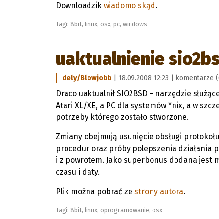
Downloadzik
wiadomo skąd
.
Tagi:
8bit
,
linux
,
osx
,
pc
,
windows
uaktualnienie sio2b
dely/Blowjobb
| 18.09.2008 12:23 |
komentarze (
Draco uaktualnił SIO2BSD - narzędzie służą
Atari XL/XE, a PC dla systemów *nix, a w szcz
potrzeby którego zostało stworzone.
Zmiany obejmują usunięcie obsługi protokołu
procedur oraz próby polepszenia działania p
i z powrotem. Jako superbonus dodana jest m
czasu i daty.
Plik można pobrać ze
strony autora
.
Tagi:
8bit
,
linux
,
oprogramowanie
,
osx