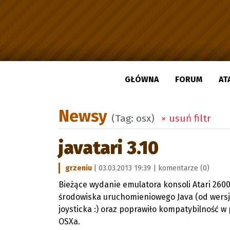
GŁÓWNA
FORUM
AT
Newsy
(Tag: osx)
× usuń filtr
javatari 3.10
grzeniu
| 03.03.2013 19:39 |
komentarze (0)
Bieżące wydanie emulatora konsoli Atari 260
środowiska uruchomieniowego Java (od wersji
joysticka :) oraz poprawiło kompatybilność 
OSXa.