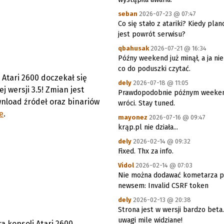
seban
2026-07-23 @ 07:47
Co się stało z atariki? Kiedy pla
jest powrót serwisu?
qbahusak
2026-07-21 @ 16:34
Późny weekend już minął, a ja n
co do poduszki czytać.
Atari 2600 doczekał się
dely
2026-07-18 @ 11:05
 wersji 3.5! Zmian jest
Prawdopodobnie późnym week
wnload źródeł oraz binariów
wróci. Stay tuned.
e
.
mayonez
2026-07-16 @ 09:47
krąp.pl nie działa...
dely
2026-02-14 @ 09:32
Fixed. Thx za info.
Vidol
2026-02-14 @ 07:03
Nie można dodawać kometarza 
newsem: Invalid CSRF token
dely
2026-02-13 @ 20:38
Strona jest w wersji bardzo beta
uwagi mile widziane!
a konsoli Atari 2600