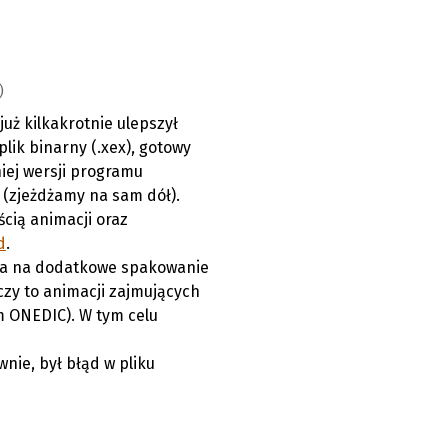
)
uż kilkakrotnie ulepszył
plik binarny (.xex), gotowy
niej wersji programu
(zjeżdżamy na sam dół).
cią animacji oraz
d
.
ąca na dodatkowe spakowanie
czy to animacji zajmujących
m ONEDIC). W tym celu
wnie, był błąd w pliku