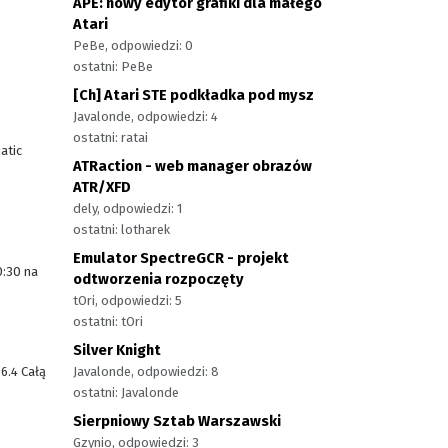
APE: nowy edytor grafiki dla małego
Atari
PeBe, odpowiedzi: 0
ostatni: PeBe
[Ch] Atari STE podkładka pod mysz
Javalonde, odpowiedzi: 4
ostatni: ratai
atic
ATRaction - web manager obrazów
ATR/XFD
dely, odpowiedzi: 1
ostatni: lotharek
Emulator SpectreGCR - projekt
0:30 na
odtworzenia rozpoczęty
tOri, odpowiedzi: 5
ostatni: tOri
Silver Knight
6.4 Całą
Javalonde, odpowiedzi: 8
.
ostatni: Javalonde
Sierpniowy Sztab Warszawski
Gzynio, odpowiedzi: 3