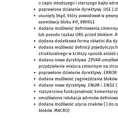
o zapis młodszego i starszego bajtu adre
poprawione działanie dyrektywy .USE (.U
usunięty błąd, który powodował w pewny
asemblacji bloku #IF, #WHILE
dodana możliwość definiowania zmienny
lub pseudo rozkaz ORG przed blokiem .
dodana dodatkowa forma składni dla dy
dodana możliwość definicji pojedyńczyc
strukturalnego w krótszy sposób aniżeli
dodana nowa dyrektywa .ZPVAR umożliw
przydzielenie miejsca zmiennym na stro
poprawione działanie dyrektywy .ERROR 
dodana możliwość zagnieżdżania bloków
dodane nowe dyrektywy .ENUM i .ENDE (
rozszerzona funkcjonalność komentarzy 
umożliwiona relokacja adresów definiow
dodana możliwość użycia znaków { } do o
bloków .MACRO)