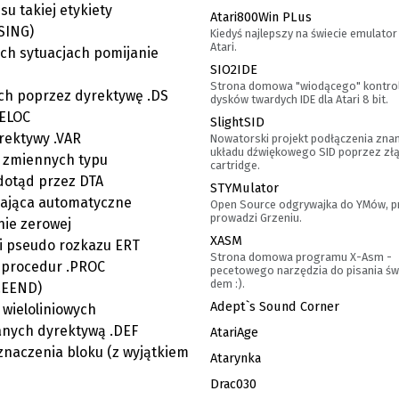
su takiej etykiety
Atari800Win PLus
SING)
Kiedyś najlepszy na świecie emulato
Atari.
ch sytuacjach pomijanie
SIO2IDE
Strona domowa "wiodącego" kontro
ch poprzez dyrektywę .DS
dysków twardych IDE dla Atari 8 bit.
RELOC
SlightSID
rektywy .VAR
Nowatorski projekt podłączenia zn
układu dźwiękowego SID poprzez zł
h zmiennych typu
cartridge.
 dotąd przez DTA
STYMulator
iająca automatyczne
Open Source odgrywajka do YMów, p
prowadzi Grzeniu.
nie zerowej
XASM
i pseudo rozkazu ERT
Strona domowa programu X-Asm -
 procedur .PROC
pecetowego narzędzia do pisania św
dem :).
.EEND)
Adept`s Sound Corner
wieloliniowych
anych dyrektywą .DEF
AtariAge
znaczenia bloku (z wyjątkiem
Atarynka
Drac030