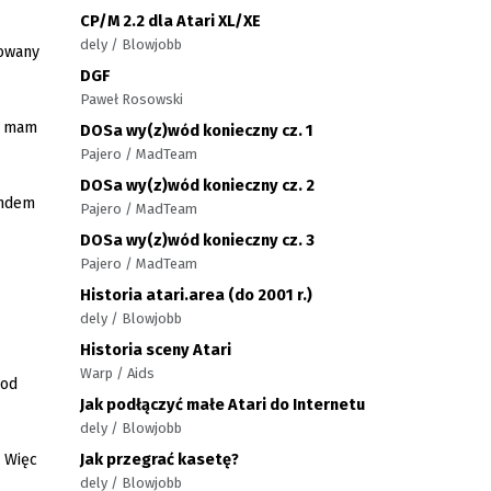
CP/M 2.2 dla Atari XL/XE
dely / Blowjobb
nowany
DGF
Paweł Rosowski
ie mam
DOSa wy(z)wód konieczny cz. 1
Pajero / MadTeam
DOSa wy(z)wód konieczny cz. 2
endem
Pajero / MadTeam
DOSa wy(z)wód konieczny cz. 3
Pajero / MadTeam
Historia atari.area (do 2001 r.)
dely / Blowjobb
Historia sceny Atari
Warp / Aids
pod
Jak podłączyć małe Atari do Internetu
dely / Blowjobb
Jak przegrać kasetę?
. Więc
dely / Blowjobb