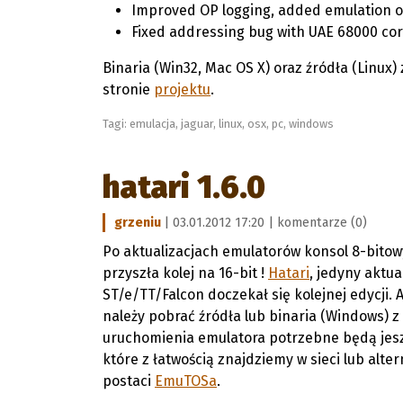
Improved OP logging, added emulation o
Fixed addressing bug with UAE 68000 co
Binaria (Win32, Mac OS X) oraz źródła (Linux) 
stronie
projektu
.
Tagi:
emulacja
,
jaguar
,
linux
,
osx
,
pc
,
windows
hatari 1.6.0
grzeniu
| 03.01.2012 17:20 |
komentarze (0)
Po aktualizacjach emulatorów konsol 8-bitow
przyszła kolej na 16-bit !
Hatari
, jedyny aktua
ST/e/TT/Falcon doczekał się kolejnej edycji. 
należy pobrać źródła lub binaria (Windows) z
uruchomienia emulatora potrzebne będą jesz
które z łatwością znajdziemy w sieci lub alt
postaci
EmuTOSa
.