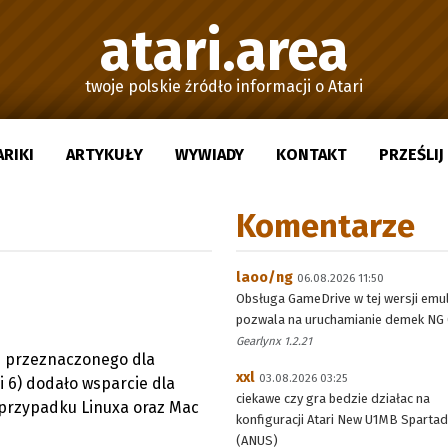
atari.area
twoje polskie źródło informacji o Atari
ARIKI
ARTYKUŁY
WYWIADY
KONTAKT
PRZEŚLI
Komentarze
laoo/ng
06.08.2026 11:50
Obsługa GameDrive w tej wersji emu
pozwala na uruchamianie demek NG (
Gearlynx 1.2.21
0 przeznaczonego dla
xxl
03.08.2026 03:25
 6) dodało wsparcie dla
ciekawe czy gra bedzie działac na
w przypadku Linuxa oraz Mac
konfiguracji Atari New U1MB Sparta
(ANUS)