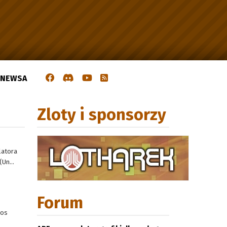
J NEWSA
Zloty i sponsorzy
latora
Un...
Forum
dos