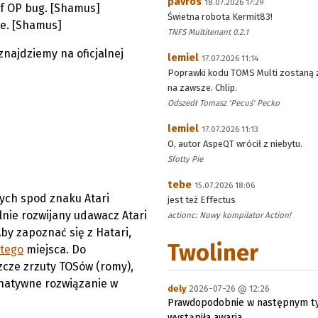
pavros
18.07.2026 17:29
f OP bug. [Shamus]
Świetna robota Kermit83!
re. [Shamus]
TNFS Multitenant 0.2.1
znajdziemy na oficjalnej
lemiel
17.07.2026 11:14
Poprawki kodu TOMS Multi zostaną 
na zawsze. Chlip.
Odszedł Tomasz 'Pecuś' Pecko
lemiel
17.07.2026 11:13
O, autor AspeQT wrócił z niebytu.
Sfotty Pie
tebe
15.07.2026 18:06
ych spod znaku Atari
jest też Effectus
lnie rozwijany udawacz Atari
actionc: Nowy kompilator Action!
Aby zapoznać się z Hatari,
Twoliner
tego
miejsca. Do
cze zrzuty TOSów (romy),
ernatywne rozwiązanie w
dely
2026-07-26 @ 12:26
Prawdopodobnie w następnym ty
wystąpiła awaria.