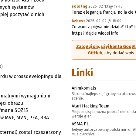
solo/ng
2026-02-13 @ 19:46
snych systemów
Teraz elegancja francja, no ja cie;)
piej poczytać o nich
Azbest
2026-02-02 @ 18:09
Co wam z pigwa nie dziala? ftp? 
https? dajcie wiecej info
Zaloguj się
,
użyj konta Goog
GitHub
, aby dodać wpis.
0)
Linki
ardu w crossdevelopingu dla
Animkomials
Strona `najlepszej` grupy na atarows
nimalnymi wymaganiami
scenie.
ęci obrazu
Atari Hacking Team
ffmana SQZ15
Miejsce skąd można pobrać nieco uł
wersje gier.
w MVP, MVN, PEA, BRA
ASMA PL
Jedyny autoryzowany polski mirror A
external) został rozszerzony
Music Archive.