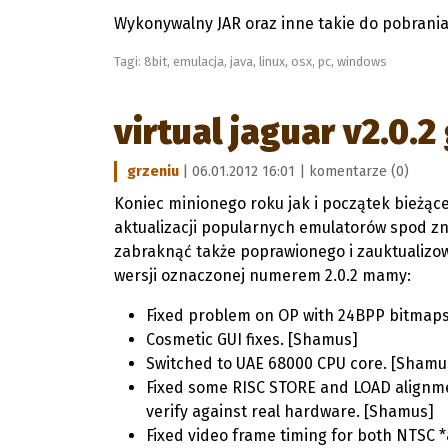
Wykonywalny JAR oraz inne takie do pobrani
Tagi:
8bit
,
emulacja
,
java
,
linux
,
osx
,
pc
,
windows
virtual jaguar v2.0.2
grzeniu
| 06.01.2012 16:01 |
komentarze (0)
Koniec minionego roku jak i początek bieżące
aktualizacji popularnych emulatorów spod zn
zabraknąć także poprawionego i zauktualizow
wersji oznaczonej numerem 2.0.2 mamy:
Fixed problem on OP with 24BPP bitmap
Cosmetic GUI fixes. [Shamus]
Switched to UAE 68000 CPU core. [Shamu
Fixed some RISC STORE and LOAD alignmen
verify against real hardware. [Shamus]
Fixed video frame timing for both NTSC 