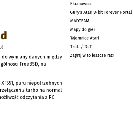
Ekranownia
Gury's Atari 8-bit Forever Portal
MADTEAM
Mapy do gier
sd
Tajemnice Atari
Trub / DLT
0)
Zagraj w to jeszcze raz!
ce do wymiany danych między
ególności FreeBSD, na
 XF551, paru niepotrzebnych
rzełączeń z turbo na normal
ożliwość odczytania z PC