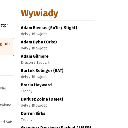
Wywiady
http?
Adam Bienias (SoTe / Slight)
dely / Blowjobb
Adam Dyba (Orko)
le
lub
dely / Blowjobb
Adam Gilmore
Dracon / Taquart
Bartek Selinger (BAT)
dely / Blowjobb
Bracia Hayward
kiej
Trophy
Dariusz Żołna (DeJet)
atwione
dely / Blowjobb
Darren Birks
Trophy
tari SAP
Grzegorz Pancherz (Paskud / USSR)