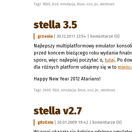
Tagi:
16bit
,
bsd
,
emulacja
,
linux
,
osx
,
pc
,
windows
stella 3.5
grzeniu
| 30.12.2011 23:54 |
komentarze (0)
Najlepszy multiplatformowy emulator konsoli 
przed końcem bieżącego roku wydania finalnej
sporo, więc najlepiej poczytać o,
tutaj
. Po do
dla różnych platform udajemy się w to
miejsc
Happy New Year 2012 Atarians!
Tagi:
2600
,
8bit
,
emulacja
,
linux
,
osx
,
pc
,
windows
stella v2.7
gRzEnIu
| 20.01.2009 19:42 |
komentarze (0)
Wczoraj ukazała się kolejna odsłona emulator