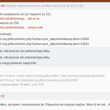
5:49
Ostatnio edytowany przez uicr0Bee (2026-05-20 19:17:46)
yło wystawione od 1zł. Kupiono za 151:
nie.pl/oferta/misja ... tari-xl-xe
awione za 250:
lnie.pl/oferta/misja ... avalon-exk
zniknęły:
, nikt jeszcze nie pobierał tego pliku.
, nikt jeszcze nie pobierał tego pliku.
i mogą pobierać załączniki.
sm i książek z epoki:
https://chomikuj.pl/uicr0Bee
;
https://archive.org/details/@uicr0bee
etki? Proszę:
http://www.atari.org.pl/forum/viewtopic.php?id=18887
ny
proszę przez "E-mail"
, a nie "PW".
9:32
oftem, sprzętem, mieszkaniami itp. Flipperów nie brakuje nigdzie. Mnie to też wk... Al