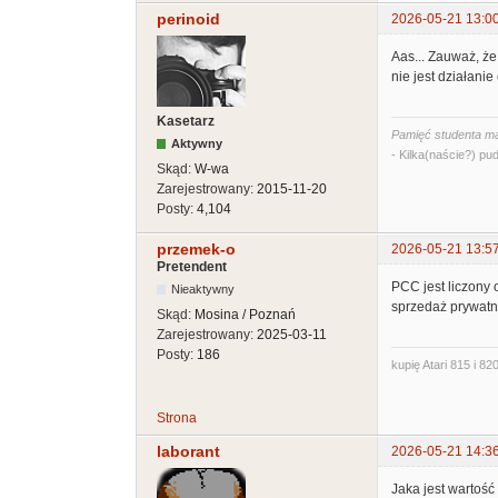
perinoid
2026-05-21 13:0
Aas... Zauważ, że
nie jest działani
Kasetarz
Pamięć studenta ma
Aktywny
- Kilka(naście?) pud
Skąd:
W-wa
Zarejestrowany:
2015-11-20
Posty:
4,104
przemek-o
2026-05-21 13:5
Pretendent
PCC jest liczony 
Nieaktywny
sprzedaż prywatna 
Skąd:
Mosina / Poznań
Zarejestrowany:
2025-03-11
Posty:
186
kupię Atari 815 i 820
Strona
laborant
2026-05-21 14:3
Jaka jest wartość