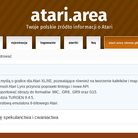
atari.area
Twoje polskie źródło informacji o Atari
rejestracja
logowanie
atariki
faq
atari.area strona g
strować.
myślą o grafice dla Atari XL/XE, pozwalające również na tworzenie kafelków i map
oli Atari Lynx przynosi poprawki timingu i nowe API.
portować obrazy do formatów .MIC, .GR8, .GR9 oraz G15.
dzia TURGEN 9.4.5.
estową emulatora 8-bitowego Atari.
bię spekulanctwa i cwaniactwa