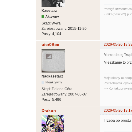
Pamięć studenta ma
Kasetarz
- Kilka(naście?) pud
Aktywny
Skąd:
W-wa
Zarejestrowany:
2015-11-20
Posty:
4,104
uicr0Bee
2026-05-20 18:3
Mam ochotę "kupić
Mieszkanie to prz
Nadkasetarz
Moje skany czasopi
Nieaktywny
Potrzebujesz dyski
<-- Kontakt prywat
Skąd:
Zielona Góra
Zarejestrowany:
2007-05-07
Posty:
5,496
Drakon
2026-05-20 19:1
Trzeba po prostu