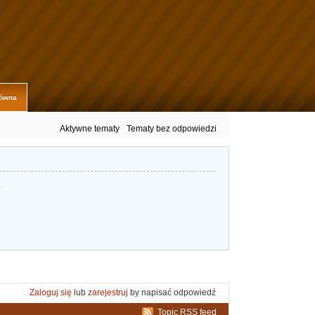
łówna
Aktywne tematy
Tematy bez odpowiedzi
.
Zaloguj się
lub
zarejestruj
by napisać odpowiedź
Topic RSS feed