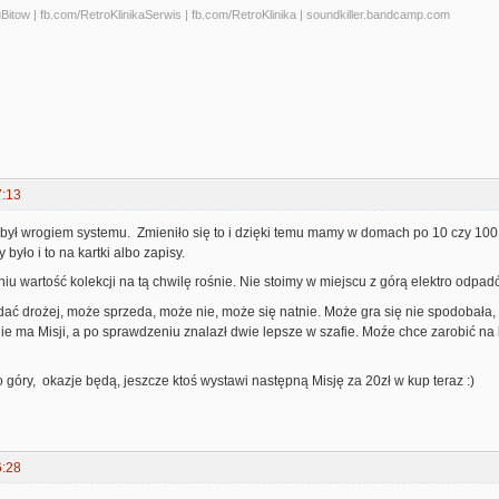
tow | fb.com/RetroKlinikaSerwis | fb.com/RetroKlinika | soundkiller.bandcamp.com
7:13
był wrogiem systemu. Zmieniło się to i dzięki temu mamy w domach po 10 czy 100 
było i to na kartki albo zapisy.
niu wartość kolekcji na tą chwilę rośnie. Nie stoimy w miejscu z górą elektro odpad
dać drożej, może sprzeda, może nie, może się natnie. Może gra się nie spodobała, m
ie ma Misji, a po sprawdzeniu znalazł dwie lepsze w szafie. Moźe chce zarobić na le
 góry, okazje będą, jeszcze ktoś wystawi następną Misję za 20zł w kup teraz :)
6:28