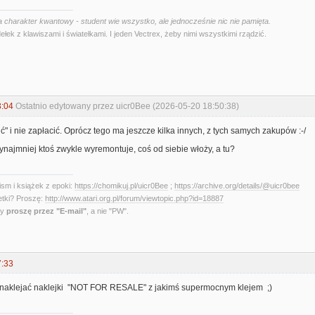
 charakter kwantowy - student wie wszystko, ale jednocześnie nic nie pamięta.
ełek z klawiszami i światełkami. I jeden Vectrex, żeby nimi wszystkimi rządzić.
3:04
Ostatnio edytowany przez uicr0Bee (2026-05-20 18:50:38)
" i nie zapłacić. Oprócz tego ma jeszcze kilka innych, z tych samych zakupów :-/
ynajmniej ktoś zwykle wyremontuje, coś od siebie włoży, a tu?
sm i książek z epoki:
https://chomikuj.pl/uicr0Bee
;
https://archive.org/details/@uicr0bee
etki? Proszę:
http://www.atari.org.pl/forum/viewtopic.php?id=18887
ny
proszę przez "E-mail"
, a nie "PW".
7:33
 naklejać naklejki "NOT FOR RESALE" z jakimś supermocnym klejem ;)