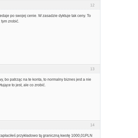
12
zedaje po swojej cenie. W zasadzie dyktuje tak ceny. To
 tym zrobić.
13
y, bo patrząc na te konta, to normalny biznes jest a nie
ujące to jest, ale co zrobić.
14
az zapłaciłeś przykładowo tą graniczną kwotę 1000,01PLN