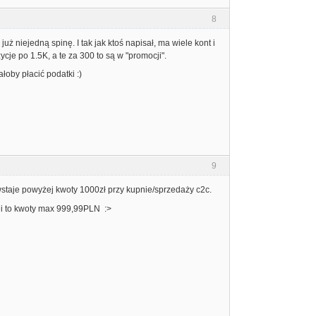
8
uż niejedną spinę. I tak jak ktoś napisał, ma wiele kont i
cje po 1.5K, a te za 300 to są w "promocji".
łoby płacić podatki :)
9
staje powyżej kwoty 1000zł przy kupnie/sprzedaży c2c.
acji to kwoty max 999,99PLN :>