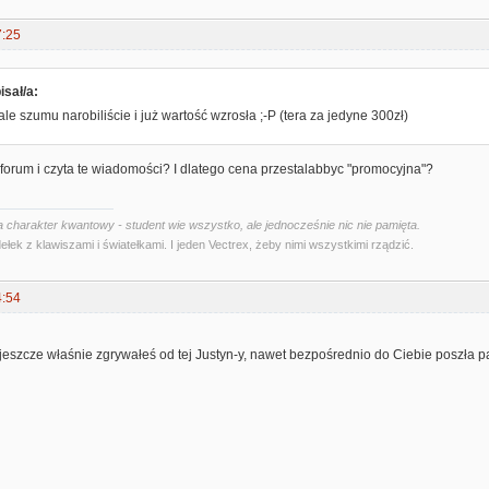
7:25
isał/a:
ale szumu narobiliście i już wartość wzrosła ;-P (tera za jedyne 300zł)
na forum i czyta te wiadomości? I dlatego cena przestalabbyc "promocyjna"?
 charakter kwantowy - student wie wszystko, ale jednocześnie nic nie pamięta.
ełek z klawiszami i światełkami. I jeden Vectrex, żeby nimi wszystkimi rządzić.
4:54
jeszcze właśnie zgrywałeś od tej Justyn-y, nawet bezpośrednio do Ciebie poszła p