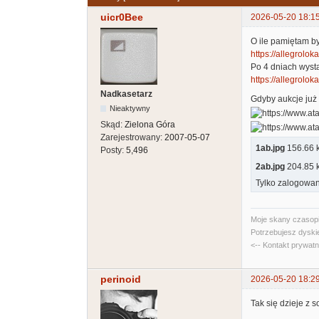
uicr0Bee
2026-05-20 18:1
O ile pamiętam b
https://allegrolokal
Po 4 dniach wyst
https://allegroloka
Nadkasetarz
Gdyby aukcje już 
Nieaktywny
Skąd:
Zielona Góra
Zarejestrowany:
2007-05-07
1ab.jpg
156.66 kb
Posty:
5,496
2ab.jpg
204.85 kb
Tylko zalogowan
Moje skany czasopi
Potrzebujesz dyski
<-- Kontakt prywat
perinoid
2026-05-20 18:2
Tak się dzieje z s