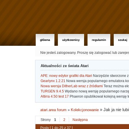
główna
użytkownicy
regulamin
szukaj
Nie jesteś zalogowany.
Proszę się zalogować lub zareje
Aktualności ze świata Atari
APE: nowy edytor grafiki dla Atari
Narzędzie stworzone z 
Gearlynx 1.2.21
Nowa wersja popularnego emulatora kons
Nowa wersja DitherLab wraz z źródłami
Teraz można eks
TURGEN 9.4.5
Wydano nową wersję popularnego narzę
Altirra 4.50 test 17
Phaeron opublikował kolejną wersję t
»
Jak ja nie lu
atari.area forum
»
Kolekcjonowanie
Strony
1
2
Następna
Posty [ 1 do 25 z 37 ]