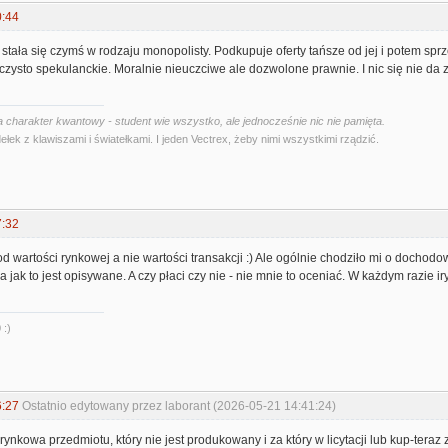
0:44
 stała się czymś w rodzaju monopolisty. Podkupuje oferty tańsze od jej i potem spr
e czysto spekulanckie. Moralnie nieuczciwe ale dozwolone prawnie. I nic się nie da z
 charakter kwantowy - student wie wszystko, ale jednocześnie nic nie pamięta.
ełek z klawiszami i światełkami. I jeden Vectrex, żeby nimi wszystkimi rządzić.
7:32
od wartości rynkowej a nie wartości transakcji :) Ale ogólnie chodziło mi o dochodow
jak to jest opisywane. A czy płaci czy nie - nie mnie to oceniać. W każdym razie iryt
 :)
6:27
Ostatnio edytowany przez laborant (2026-05-21 14:41:24)
 rynkowa przedmiotu, który nie jest produkowany i za który w licytacji lub kup-ter