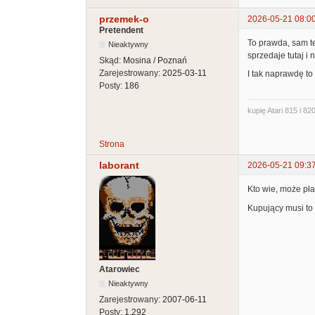
przemek-o
2026-05-21 08:0
Pretendent
To prawda, sam te
Nieaktywny
sprzedaje tutaj i
Skąd:
Mosina / Poznań
Zarejestrowany:
2025-03-11
I tak naprawdę to 
Posty:
186
kupię Atari 815 i 820
Strona
laborant
2026-05-21 09:3
Kto wie, może pł
Kupujący musi to 
Atarowiec
Nieaktywny
Zarejestrowany:
2007-06-11
Posty:
1,292