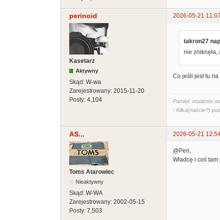
perinoid
2026-05-21 11:0
takron27 nap
nie zniknęła, 
Kasetarz
Aktywny
Co jeśli jest tu 
Skąd:
W-wa
Zarejestrowany:
2015-11-20
Posty:
4,104
Pamięć studenta ma
- Kilka(naście?) pud
AS...
2026-05-21 12:5
@Peri,
Władcę i coś tam 
Toms Atarowiec
Nieaktywny
Skąd:
W-WA
Zarejestrowany:
2002-05-15
Posty:
7,503