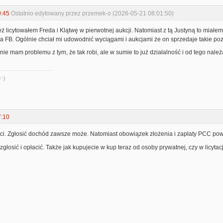
0:45
Ostatnio edytowany przez przemek-o (2026-05-21 08:01:50)
ż licytowałem Freda i Klątwę w pierwotnej aukcji. Natomiast z tą Justyną to miałem j
 na FB. Ogólnie chciał mi udowodnić wyciągami i aukcjami że on sprzedaje takie pozy
nie mam problemu z tym, że tak robi, ale w sumie to już działalność i od tego należa
 :)
7:10
aci. Zgłosić dochód zawsze może. Natomiast obowiązek złożenia i zapłaty PCC pow
zgłosić i opłacić. Także jak kupujecie w kup teraz od osoby prywatnej, czy w licyt