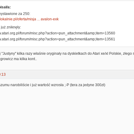
isał/a:
wystawione za 250:
olokalnie.pl/oferta/misja ... avalon-exk
już zniknęły:
"Justyny" kilka razy właśnie oryginały na dyskietkach do Atari xe/xl Polskie, złeg
growicz ma kilka kont..
9:13
szumu narobiliście i już wartość wzrosła ;-P (tera za jedyne 300zł)