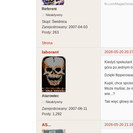
fb.com/MagiaOsmiuBi
Referent
Nieaktywny
Skąd:
Świdnica
Zarejestrowany:
2007-04-03
Posty:
263
Strona
laborant
2026-05-20 20:2
Kiedyś spekulant 
góra po jednym by 
Dzięki flipperowa
Kupił, chce sprze
Może myślał, że n
wie...?
Atarowiec
Tak więc głowy do
Nieaktywny
Zarejestrowany:
2007-06-11
Posty:
1,292
AS...
2026-05-20 21:1