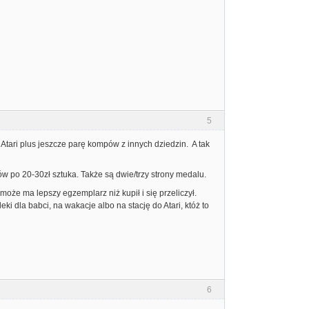
5
Atari plus jeszcze parę kompów z innych dziedzin. A tak
ów po 20-30zł sztuka. Także są dwie/trzy strony medalu.
oże ma lepszy egzemplarz niż kupił i się przeliczył.
ki dla babci, na wakacje albo na stację do Atari, któż to
6