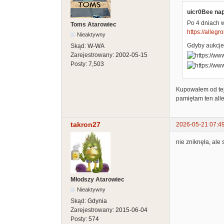
uicr0Bee nap
Po 4 dniach 
Toms Atarowiec
https://allegr
Nieaktywny
Gdyby aukcje 
Skąd:
W-WA
Zarejestrowany:
2002-05-15
Posty:
7,503
Kupowałem od tej 
pamiętam ten alle
takron27
2026-05-21 07:4
nie zniknęła, ale 
Młodszy Atarowiec
Nieaktywny
Skąd:
Gdynia
Zarejestrowany:
2015-06-04
Posty:
574