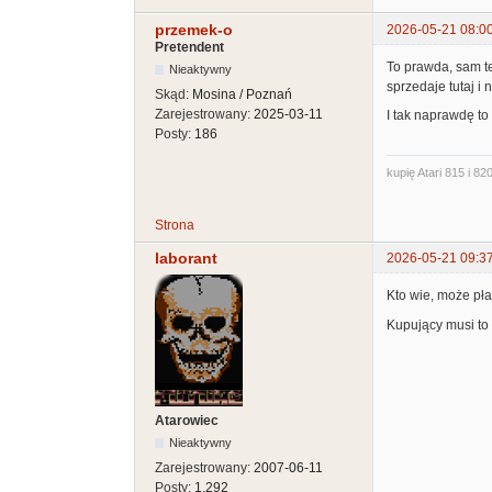
przemek-o
2026-05-21 08:0
Pretendent
To prawda, sam te
Nieaktywny
sprzedaje tutaj i
Skąd:
Mosina / Poznań
Zarejestrowany:
2025-03-11
I tak naprawdę to 
Posty:
186
kupię Atari 815 i 820
Strona
laborant
2026-05-21 09:3
Kto wie, może pł
Kupujący musi to 
Atarowiec
Nieaktywny
Zarejestrowany:
2007-06-11
Posty:
1,292