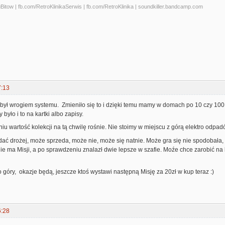
tow | fb.com/RetroKlinikaSerwis | fb.com/RetroKlinika | soundkiller.bandcamp.com
7:13
był wrogiem systemu. Zmieniło się to i dzięki temu mamy w domach po 10 czy 100 
było i to na kartki albo zapisy.
niu wartość kolekcji na tą chwilę rośnie. Nie stoimy w miejscu z górą elektro odpad
dać drożej, może sprzeda, może nie, może się natnie. Może gra się nie spodobała, m
ie ma Misji, a po sprawdzeniu znalazł dwie lepsze w szafie. Moźe chce zarobić na le
 góry, okazje będą, jeszcze ktoś wystawi następną Misję za 20zł w kup teraz :)
6:28