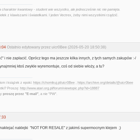
 charakter kwantowy - student wie wszystko, ale jednocześnie nic nie pamięta.
ełek z klawiszami i światełkami. I jeden Vectrex, żeby nimi wszystkimi rządzić.
3:04
Ostatnio edytowany przez uicr0Bee (2026-05-20 18:50:38)
" i nie zapłacić. Oprócz tego ma jeszcze kilka innych, z tych samych zakupów :-/
ynajmniej ktoś zwykle wyremontuje, coś od siebie włoży, a tu?
sm i książek z epoki:
https://chomikuj.pl/uicr0Bee
;
https://archive.org/details/@uicr0bee
etki? Proszę:
http://www.atari.org.pl/forum/viewtopic.php?id=18887
ny
proszę przez "E-mail"
, a nie "PW".
7:33
 naklejać naklejki "NOT FOR RESALE" z jakimś supermocnym klejem ;)