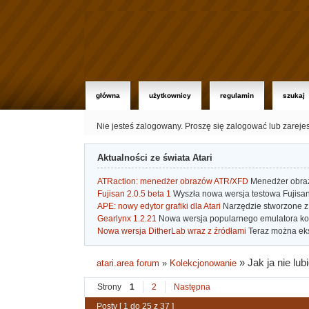
główna
użytkownicy
regulamin
szukaj
Nie jesteś zalogowany.
Proszę się zalogować lub zareje
Aktualności ze świata Atari
ATRaction: menedżer obrazów ATR/XFD
Menedżer obrazó
Fujisan 2.0.5 beta 1
Wyszła nowa wersja testowa Fujisan 
APE: nowy edytor grafiki dla Atari
Narzędzie stworzone z 
Gearlynx 1.2.21
Nowa wersja popularnego emulatora kons
Nowa wersja DitherLab wraz z źródłami
Teraz można eks
»
Jak ja nie lu
atari.area forum
»
Kolekcjonowanie
Strony
1
2
Następna
Posty [ 1 do 25 z 37 ]