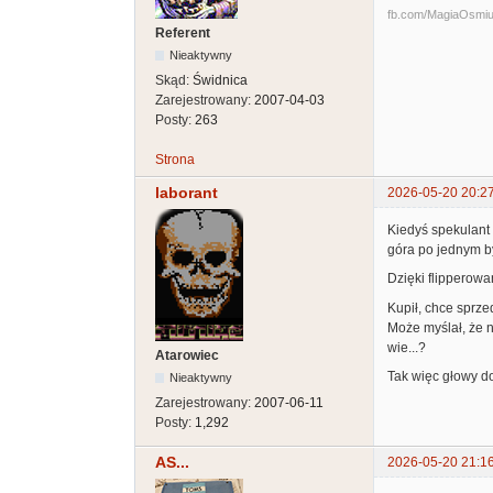
fb.com/MagiaOsmiuBi
Referent
Nieaktywny
Skąd:
Świdnica
Zarejestrowany:
2007-04-03
Posty:
263
Strona
laborant
2026-05-20 20:2
Kiedyś spekulant 
góra po jednym by 
Dzięki flipperowa
Kupił, chce sprze
Może myślał, że n
wie...?
Atarowiec
Tak więc głowy do
Nieaktywny
Zarejestrowany:
2007-06-11
Posty:
1,292
AS...
2026-05-20 21:1