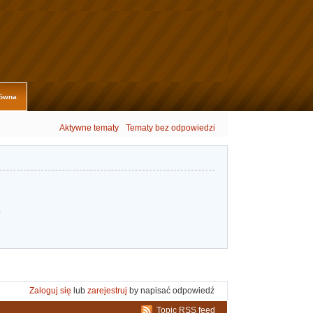
łówna
Aktywne tematy
Tematy bez odpowiedzi
.
Zaloguj się
lub
zarejestruj
by napisać odpowiedź
Topic RSS feed