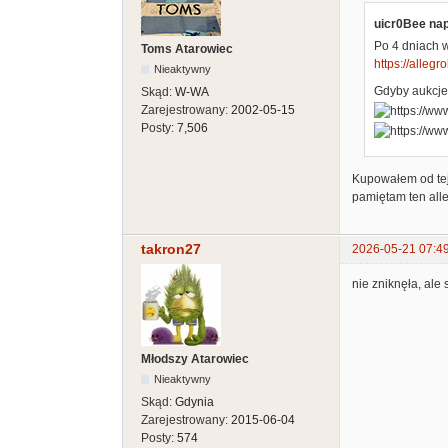
uicr0Bee nap
Po 4 dniach 
Toms Atarowiec
https://allegr
Nieaktywny
Gdyby aukcje 
Skąd:
W-WA
Zarejestrowany:
2002-05-15
Posty:
7,506
Kupowałem od tej 
pamiętam ten alle
takron27
2026-05-21 07:4
nie zniknęła, ale 
Młodszy Atarowiec
Nieaktywny
Skąd:
Gdynia
Zarejestrowany:
2015-06-04
Posty:
574