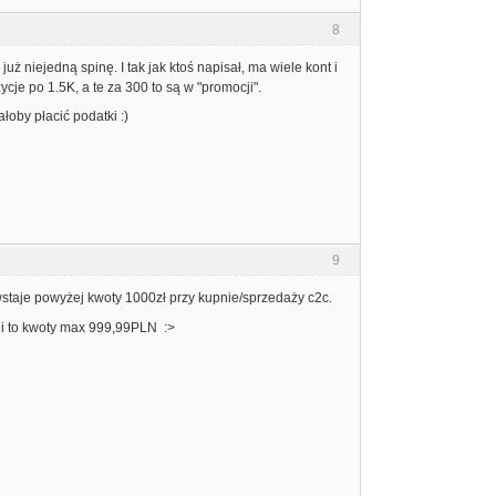
8
uż niejedną spinę. I tak jak ktoś napisał, ma wiele kont i
cje po 1.5K, a te za 300 to są w "promocji".
łoby płacić podatki :)
9
staje powyżej kwoty 1000zł przy kupnie/sprzedaży c2c.
acji to kwoty max 999,99PLN :>