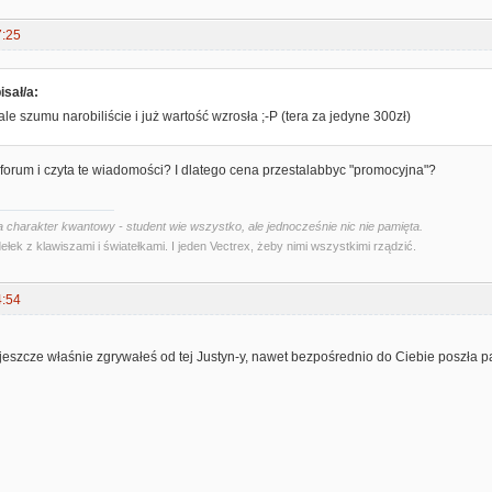
7:25
isał/a:
ale szumu narobiliście i już wartość wzrosła ;-P (tera za jedyne 300zł)
na forum i czyta te wiadomości? I dlatego cena przestalabbyc "promocyjna"?
 charakter kwantowy - student wie wszystko, ale jednocześnie nic nie pamięta.
ełek z klawiszami i światełkami. I jeden Vectrex, żeby nimi wszystkimi rządzić.
4:54
jeszcze właśnie zgrywałeś od tej Justyn-y, nawet bezpośrednio do Ciebie poszła p