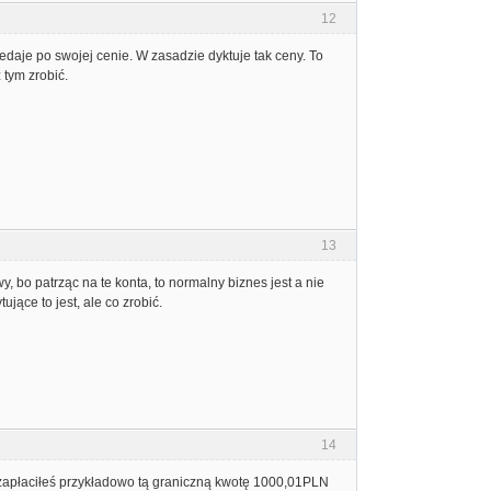
12
zedaje po swojej cenie. W zasadzie dyktuje tak ceny. To
 tym zrobić.
13
y, bo patrząc na te konta, to normalny biznes jest a nie
ujące to jest, ale co zrobić.
14
az zapłaciłeś przykładowo tą graniczną kwotę 1000,01PLN