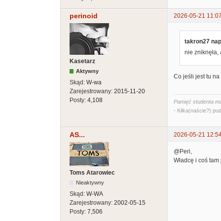
perinoid
2026-05-21 11:0
takron27 nap
nie zniknęła, 
Kasetarz
Aktywny
Co jeśli jest tu 
Skąd:
W-wa
Zarejestrowany:
2015-11-20
Posty:
4,108
Pamięć studenta ma
- Kilka(naście?) pud
AS...
2026-05-21 12:5
@Peri,
Władcę i coś tam 
Toms Atarowiec
Nieaktywny
Skąd:
W-WA
Zarejestrowany:
2002-05-15
Posty:
7,506