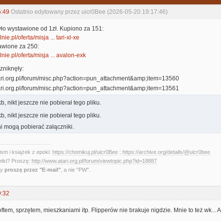
5:49
Ostatnio edytowany przez uicr0Bee (2026-05-20 19:17:46)
yło wystawione od 1zł. Kupiono za 151:
nie.pl/oferta/misja ... tari-xl-xe
awione za 250:
lnie.pl/oferta/misja ... avalon-exk
zniknęły:
, nikt jeszcze nie pobierał tego pliku.
, nikt jeszcze nie pobierał tego pliku.
i mogą pobierać załączniki.
sm i książek z epoki:
https://chomikuj.pl/uicr0Bee
;
https://archive.org/details/@uicr0bee
etki? Proszę:
http://www.atari.org.pl/forum/viewtopic.php?id=18887
ny
proszę przez "E-mail"
, a nie "PW".
9:32
oftem, sprzętem, mieszkaniami itp. Flipperów nie brakuje nigdzie. Mnie to też wk... Al