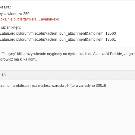
isał/a:
wystawione za 250:
olokalnie.pl/oferta/misja ... avalon-exk
już zniknęły:
"Justyny" kilka razy właśnie oryginały na dyskietkach do Atari xe/xl Polskie, złeg
growicz ma kilka kont..
9:13
szumu narobiliście i już wartość wzrosła ;-P (tera za jedyne 300zł)