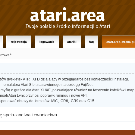
atari.area
Twoje polskie źródło informacji o Atari
rejestracja
logowanie
atariki
faq
atari.area strona g
strować.
w dyskietek ATR i XFD działający w przeglądarce bez konieczności instalacji.
- emulatora Atari 8-bit nastawionego na obsługę FujiNet.
myślą o grafice dla Atari XL/XE, pozwalające również na tworzenie kafelków i map
oli Atari Lynx przynosi poprawki timingu i nowe API.
portować obrazy do formatów .MIC, .GR8, .GR9 oraz G15.
bię spekulanctwa i cwaniactwa