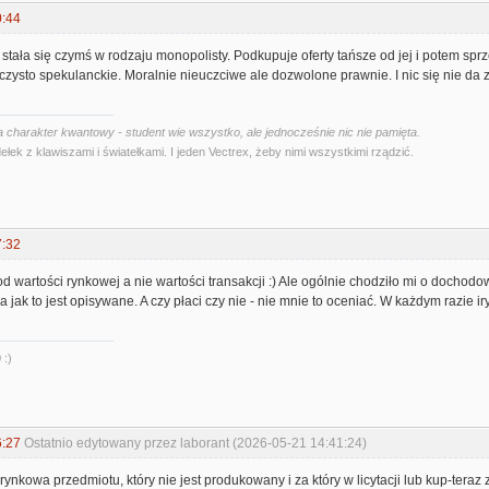
0:44
 stała się czymś w rodzaju monopolisty. Podkupuje oferty tańsze od jej i potem spr
e czysto spekulanckie. Moralnie nieuczciwe ale dozwolone prawnie. I nic się nie da z
 charakter kwantowy - student wie wszystko, ale jednocześnie nic nie pamięta.
ełek z klawiszami i światełkami. I jeden Vectrex, żeby nimi wszystkimi rządzić.
7:32
od wartości rynkowej a nie wartości transakcji :) Ale ogólnie chodziło mi o dochodow
jak to jest opisywane. A czy płaci czy nie - nie mnie to oceniać. W każdym razie iryt
 :)
6:27
Ostatnio edytowany przez laborant (2026-05-21 14:41:24)
 rynkowa przedmiotu, który nie jest produkowany i za który w licytacji lub kup-ter