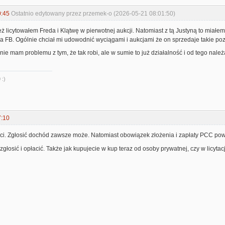
0:45
Ostatnio edytowany przez przemek-o (2026-05-21 08:01:50)
ż licytowałem Freda i Klątwę w pierwotnej aukcji. Natomiast z tą Justyną to miałem j
 na FB. Ogólnie chciał mi udowodnić wyciągami i aukcjami że on sprzedaje takie pozy
nie mam problemu z tym, że tak robi, ale w sumie to już działalność i od tego należa
 :)
7:10
aci. Zgłosić dochód zawsze może. Natomiast obowiązek złożenia i zapłaty PCC pow
zgłosić i opłacić. Także jak kupujecie w kup teraz od osoby prywatnej, czy w licyt