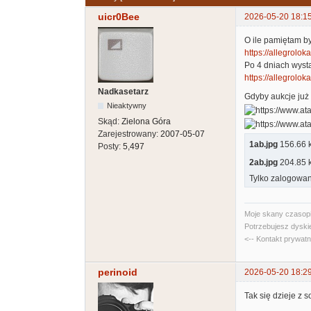
uicr0Bee
2026-05-20 18:1
O ile pamiętam b
https://allegrolokal
Po 4 dniach wyst
https://allegroloka
Nadkasetarz
Gdyby aukcje już 
Nieaktywny
Skąd:
Zielona Góra
Zarejestrowany:
2007-05-07
1ab.jpg
156.66 kb
Posty:
5,497
2ab.jpg
204.85 kb
Tylko zalogowan
Moje skany czasopi
Potrzebujesz dyski
<-- Kontakt prywat
perinoid
2026-05-20 18:2
Tak się dzieje z s