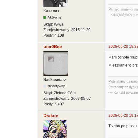
Pamięć studenta ma
Kasetarz
- Kilka(naście?) pud
Aktywny
Skąd:
W-wa
Zarejestrowany:
2015-11-20
Posty:
4,108
uicr0Bee
2026-05-20 18:3
Mam ochotę "kupić
Mieszkanie to prz
Nadkasetarz
Moje skany czasopi
Nieaktywny
Potrzebujesz dyski
<-- Kontakt prywat
Skąd:
Zielona Góra
Zarejestrowany:
2007-05-07
Posty:
5,497
Drakon
2026-05-20 19:1
Trzeba po prostu