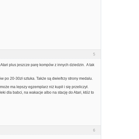
5
Atari plus jeszcze parę kompów z innych dziedzin. A tak
ów po 20-30zł sztuka. Także są dwie/trzy strony medalu.
oże ma lepszy egzemplarz niż kupił i się przeliczył.
ki dla babci, na wakacje albo na stację do Atari, któż to
6