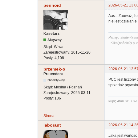
perinoid
2026-05-21 13:0
Aas... Zauważ, że
nie jest działani
Kasetarz
Pamięć studenta ma
Aktywny
- Kilka(naście?) pud
Skąd:
W-wa
Zarejestrowany:
2015-11-20
Posty:
4,108
przemek-o
2026-05-21 13:5
Pretendent
PCC jest liczony 
Nieaktywny
sprzedaż prywatna 
Skąd:
Mosina / Poznań
Zarejestrowany:
2025-03-11
Posty:
186
kupię Atari 815 i 820
Strona
laborant
2026-05-21 14:3
Jaka jest wartość