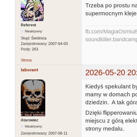
Trzeba po prostu n
supermocnym kleje
Referent
fb.com/MagiaOsmiuBit
Nieaktywny
Skąd:
Świdnica
soundkiller.bandcam
Zarejestrowany:
2007-04-03
Posty:
263
Strona
laborant
2026-05-20 20
Kiedyś spekulant by
mamy w domach po 1
dziedzin. A tak góra
Dzięki flipperowaniu
miejscu z górą elek
Atarowiec
Nieaktywny
strony medalu.
Zarejestrowany:
2007-06-11