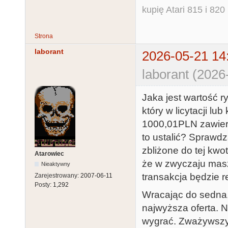
kupię Atari 815 i 820 
Strona
laborant
2026-05-21 14
laborant (2026
Jaka jest wartość r
który w licytacji l
1000,01PLN zawier
to ustalić? Sprawd
zbliżone do tej kwo
Atarowiec
że w zwyczaju masz
Nieaktywny
transakcja będzie re
Zarejestrowany:
2007-06-11
Posty:
1,292
Wracając do sedna, 
najwyższa oferta. Ni
wygrać. Zważywszy 