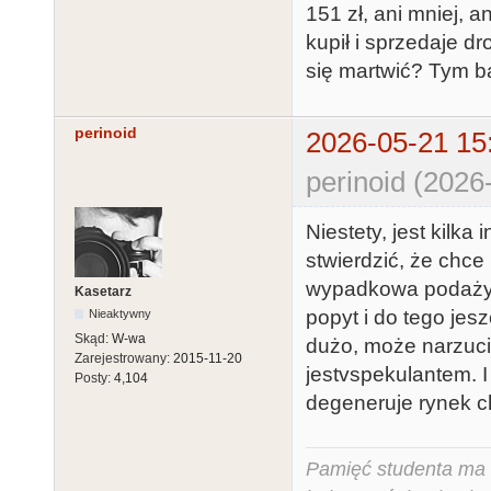
151 zł, ani mniej, a
kupił i sprzedaje dr
się martwić? Tym ba
perinoid
2026-05-21 15
perinoid (2026
Niestety, jest kilka
stwierdzić, że chce 
wypadkowa podaży i
Kasetarz
popyt i do tego jes
Nieaktywny
Skąd:
W-wa
dużo, może narzucić
Zarejestrowany:
2015-11-20
jestvspekulantem. 
Posty:
4,104
degeneruje rynek c
Pamięć studenta ma c