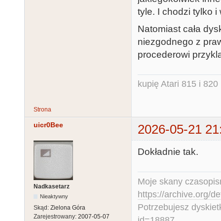
tyle. I chodzi tylko 
Natomiast cała dysk
niezgodnego z pra
procederowi przykla
kupię Atari 815 i 820 
Strona
uicr0Bee
2026-05-21 21
Dokładnie tak.
Moje skany czasopism
Nadkasetarz
https://archive.org/d
Nieaktywny
Potrzebujesz dyskiet
Skąd:
Zielona Góra
Zarejestrowany:
2007-05-07
id=18887