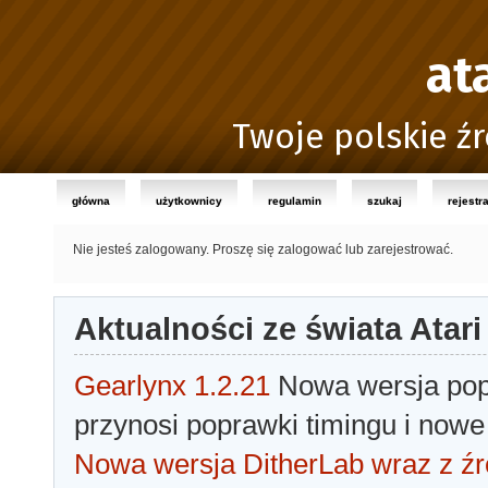
at
Twoje polskie źr
główna
użytkownicy
regulamin
szukaj
rejestr
Nie jesteś zalogowany.
Proszę się zalogować lub zarejestrować.
Aktualności ze świata Atari
Gearlynx 1.2.21
Nowa wersja popu
przynosi poprawki timingu i nowe
Nowa wersja DitherLab wraz z źr