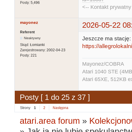
Posty:
5,496
<-- Kontakt prywatn
mayonez
2026-05-22 08
Referent
Jeszcze ma stację:
Nieaktywny
Skąd:
Łomianki
https://allegrolokaln
Zarejestrowany:
2002-04-23
Posty:
221
Mayonez/COBRA
Atari 1040 STE (4MB
Atari 65XE, 512KB e
Posty [ 1 do 25 z 37 ]
Strony
1
2
Następna
atari.area forum
»
Kolekcjono
»
Jak ja nie lubię spekulanct