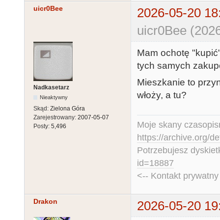
uicr0Bee
2026-05-20 18
uicr0Bee (2026
Mam ochotę "kupić" 
tych samych zakupó
Mieszkanie to przyn
Nadkasetarz
włoży, a tu?
Nieaktywny
Skąd:
Zielona Góra
Zarejestrowany:
2007-05-07
Moje skany czasopism
Posty:
5,496
https://archive.org/d
Potrzebujesz dyskiet
id=18887
<-- Kontakt prywatn
Drakon
2026-05-20 19