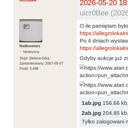
uicr0Bee
2026-05-20 18
uicr0Bee (2026
O ile pamiętam był
https://allegrolokalni
Po 4 dniach wystaw
Nadkasetarz
https://allegrolokaln
Nieaktywny
Gdyby aukcje już zn
Skąd:
Zielona Góra
Zarejestrowany:
2007-05-07
Posty:
5,496
1ab.jpg
156.66 kb, 
2ab.jpg
204.85 kb, 
Tylko zalogowani m