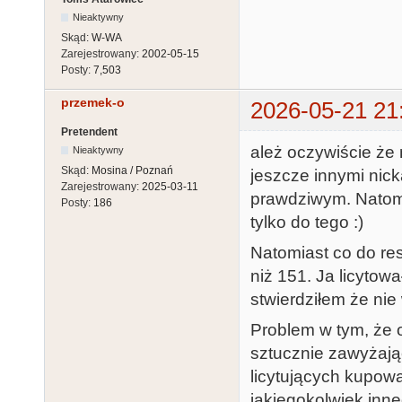
Nieaktywny
Skąd:
W-WA
Zarejestrowany:
2002-05-15
Posty:
7,503
przemek-o
2026-05-21 21
Pretendent
ależ oczywiście że
Nieaktywny
Skąd:
Mosina / Poznań
jeszcze innymi nic
Zarejestrowany:
2025-03-11
prawdziwym. Natomi
Posty:
186
tylko do tego :)
Natomiast co do res
niż 151. Ja licytow
stwierdziłem że nie
Problem w tym, że 
sztucznie zawyżając
licytujących kupowa
jakiegokolwiek inn