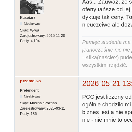
Aas... Zauważ, że 
oferty tańsze od je
dyktuje tak ceny. To
Kasetarz
nieuczciwe ale dozw
Nieaktywny
Skąd:
W-wa
Zarejestrowany:
2015-11-20
Posty:
4,104
Pamięć studenta ma c
jednocześnie nic nie
- Kilka(naście?) pude
wszystkimi rządzić.
przemek-o
2026-05-21 13
Pretendent
PCC jest liczony od 
Nieaktywny
Skąd:
Mosina / Poznań
ogólnie chodziło mi
Zarejestrowany:
2025-03-11
biznes jest a nie s
Posty:
186
nie - nie mnie to oc