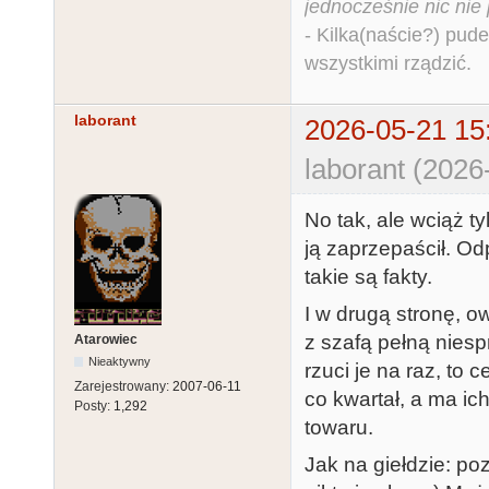
jednocześnie nic nie
- Kilka(naście?) pude
wszystkimi rządzić.
laborant
2026-05-21 15
laborant (2026
No tak, ale wciąż ty
ją zaprzepaścił. Odp
takie są fakty.
I w drugą stronę, o
z szafą pełną niesp
Atarowiec
Nieaktywny
rzuci je na raz, to 
Zarejestrowany:
2007-06-11
co kwartał, a ma ic
Posty:
1,292
towaru.
Jak na giełdzie: po