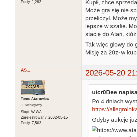
Kupił, chce sprzeda
Posty:
1,292
Może gra się nie sp
przeliczył. Może my
lepsze w szafie. Mo
stację do Atari, któż
Tak więc głowy do 
Misję za 20zł w kup 
AS...
2026-05-20 21
uicr0Bee napisa
Toms Atarowiec
Po 4 dniach wys
Nieaktywny
https://allegrolok
Skąd:
W-WA
Zarejestrowany:
2002-05-15
Gdyby aukcje już
Posty:
7,503