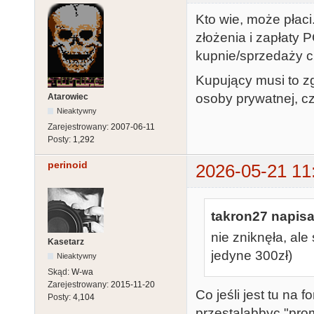
Kto wie, może płac
złożenia i zapłaty
kupnie/sprzedaży c
Kupujący musi to zg
osoby prywatnej, cz
Atarowiec
Nieaktywny
Zarejestrowany:
2007-06-11
Posty:
1,292
perinoid
2026-05-21 11
takron27 napisa
nie zniknęła, ale
Kasetarz
jedyne 300zł)
Nieaktywny
Skąd:
W-wa
Zarejestrowany:
2015-11-20
Co jeśli jest tu na 
Posty:
4,104
przestalabbyc "pro