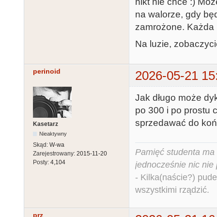
nikt nie chce :) Mo
na walorze, gdy bę
zamrożone. Każda m
Na luzie, zobaczyci
perinoid
2026-05-21 15
Jak długo może dyk
po 300 i po prostu 
sprzedawać do koń
Kasetarz
Nieaktywny
Skąd:
W-wa
Pamięć studenta ma c
Zarejestrowany:
2015-11-20
Posty:
4,104
jednocześnie nic nie
- Kilka(naście?) pude
wszystkimi rządzić.
prz