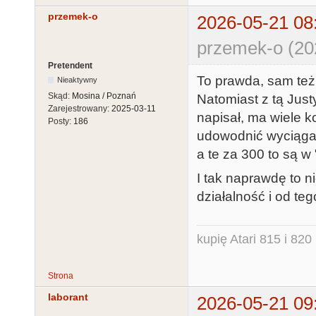
przemek-o
2026-05-21 08
przemek-o (20
Pretendent
To prawda, sam też 
Nieaktywny
Skąd:
Mosina / Poznań
Natomiast z tą Justy
Zarejestrowany:
2025-03-11
napisał, ma wiele ko
Posty:
186
udowodnić wyciągam
a te za 300 to są w 
I tak naprawdę to n
działalność i od teg
kupię Atari 815 i 820 
Strona
laborant
2026-05-21 09