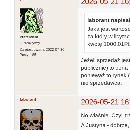
2026-05-21 16
laborant napisał
Jaka jest wartoś
za który w licyta
Pretendent
kwotę 1000,01P
Nieaktywny
Zarejestrowany:
2022-07-30
Posty:
185
Jeżeli sprzedaż jest
publicznie) to cen
ponieważ to rynek (uc
nie sprzedawca.
laborant
2026-05-21 16
No właśnie. Czyli t
A Justyna - dobrze,