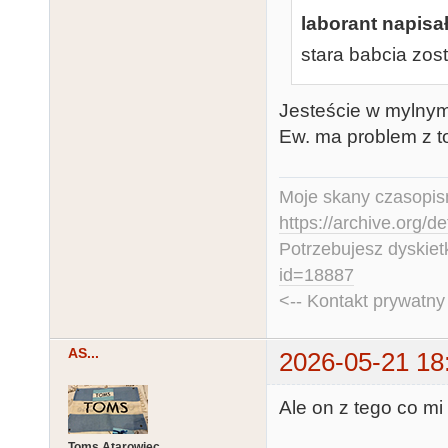
laborant napisał
stara babcia zos
Jesteście w mylnym 
Ew. ma problem z t
Moje skany czasopism
https://archive.org/d
Potrzebujesz dyskiet
id=18887
<-- Kontakt prywatn
AS...
2026-05-21 18
Ale on z tego co mi 
Toms Atarowiec