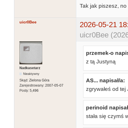
Tak jak piszesz, no 
uicr0Bee
2026-05-21 18
uicr0Bee (2026
przemek-o napis
z tą Justyną
Nadkasetarz
Nieaktywny
AS... napisał/a:
Skąd:
Zielona Góra
Zarejestrowany:
2007-05-07
zgrywałeś od tej 
Posty:
5,496
perinoid napisał
stała się czymś 