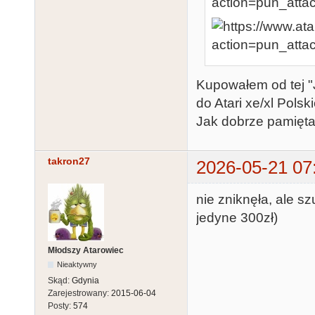
Kupowałem od tej "J
do Atari xe/xl Pols
Jak dobrze pamiętam
takron27
2026-05-21 07
nie zniknęła, ale sz
jedyne 300zł)
Młodszy Atarowiec
Nieaktywny
Skąd:
Gdynia
Zarejestrowany:
2015-06-04
Posty:
574