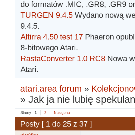
do formatów .MIC, .GR8, .GR9 o
TURGEN 9.4.5
Wydano nową wer
9.4.5.
Altirra 4.50 test 17
Phaeron opubli
8-bitowego Atari.
RastaConverter 1.0 RC8
Nowa wer
Atari.
atari.area forum
»
Kolekcjono
»
Jak ja nie lubię spekula
Strony
1
2
Następna
Posty [ 1 do 25 z 37 ]