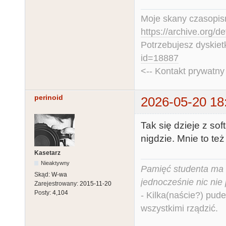
Moje skany czasopism
https://archive.org/d
Potrzebujesz dyskiet
id=18887
<-- Kontakt prywatn
perinoid
2026-05-20 18
Tak się dzieje z so
nigdzie. Mnie to też 
Kasetarz
Nieaktywny
Pamięć studenta ma c
Skąd:
W-wa
jednocześnie nic nie
Zarejestrowany:
2015-11-20
Posty:
4,104
- Kilka(naście?) pude
wszystkimi rządzić.