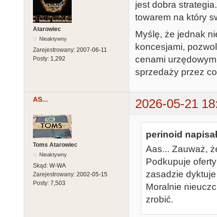
jest dobra strategia
towarem na który s
Atarowiec
Myślę, że jednak ni
Nieaktywny
koncesjami, pozwole
Zarejestrowany:
2007-06-11
cenami urzędowymi?
Posty:
1,292
sprzedaży przez co 
AS...
2026-05-21 18
perinoid napisał
Toms Atarowiec
Aas... Zauważ, ż
Nieaktywny
Podkupuje oferty
Skąd:
W-WA
zasadzie dyktuje 
Zarejestrowany:
2002-05-15
Posty:
7,503
Moralnie nieuczci
zrobić.