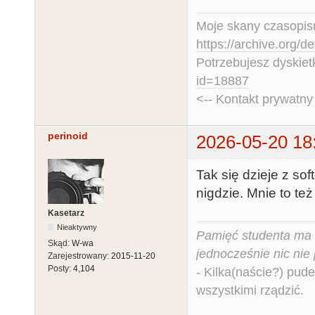
Moje skany czasopism
https://archive.org/d
Potrzebujesz dyskiet
id=18887
<-- Kontakt prywatn
perinoid
2026-05-20 18
Tak się dzieje z so
nigdzie. Mnie to też 
Kasetarz
Nieaktywny
Pamięć studenta ma c
Skąd:
W-wa
jednocześnie nic nie
Zarejestrowany:
2015-11-20
Posty:
4,104
- Kilka(naście?) pude
wszystkimi rządzić.