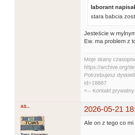
laborant napisał
stara babcia zos
Jesteście w mylnym 
Ew. ma problem z t
Moje skany czasopism
https://archive.org/d
Potrzebujesz dyskiet
id=18887
<-- Kontakt prywatn
AS...
2026-05-21 18
Ale on z tego co mi 
Toms Atarowiec