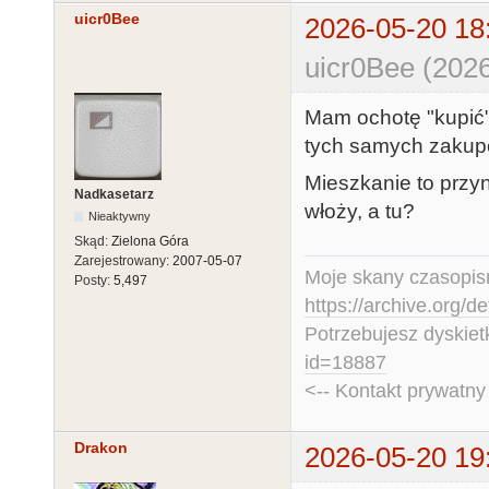
uicr0Bee
2026-05-20 18
uicr0Bee (2026
Mam ochotę "kupić" 
tych samych zakupó
Mieszkanie to przyn
Nadkasetarz
włoży, a tu?
Nieaktywny
Skąd:
Zielona Góra
Zarejestrowany:
2007-05-07
Moje skany czasopism
Posty:
5,497
https://archive.org/d
Potrzebujesz dyskiet
id=18887
<-- Kontakt prywatn
Drakon
2026-05-20 19