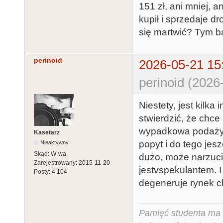
151 zł, ani mniej, a
kupił i sprzedaje dr
się martwić? Tym ba
perinoid
2026-05-21 15
perinoid (2026
Niestety, jest kilka
stwierdzić, że chce 
wypadkowa podaży i
Kasetarz
popyt i do tego jes
Nieaktywny
Skąd:
W-wa
dużo, może narzucić
Zarejestrowany:
2015-11-20
jestvspekulantem. 
Posty:
4,104
degeneruje rynek c
Pamięć studenta ma c