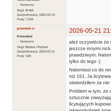
Nieaktywny
Skąd:
W-WA
Zarejestrowany:
2002-05-15
Posty:
7,504
przemek-o
2026-05-21 21
Pretendent
ależ oczywiście że
Nieaktywny
Skąd:
Mosina / Poznań
jeszcze innymi nic
Zarejestrowany:
2025-03-11
prawdziwym. Natomi
Posty:
186
tylko do tego :)
Natomiast co do res
niż 151. Ja licytow
stwierdziłem że nie
Problem w tym, że 
sztucznie zawyżając
licytujących kupowa
jakiegokolwiek inn