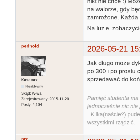
nikt nie chce :) Mo
na walorze, gdy bę
zamrożone. Każda m
Na luzie, zobaczyci
perinoid
2026-05-21 15
Jak długo może dyk
po 300 i po prostu 
sprzedawać do koń
Kasetarz
Nieaktywny
Skąd:
W-wa
Pamięć studenta ma c
Zarejestrowany:
2015-11-20
Posty:
4,104
jednocześnie nic nie
- Kilka(naście?) pude
wszystkimi rządzić.
prz