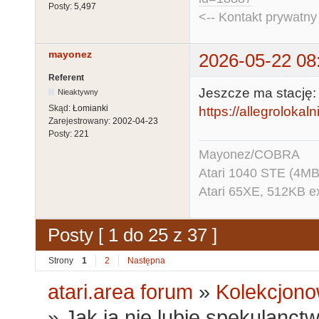
Posty:
5,497
<-- Kontakt prywatn
mayonez
2026-05-22 08
Referent
Jeszcze ma stację:
Nieaktywny
Skąd:
Łomianki
https://allegrolokaln
Zarejestrowany:
2002-04-23
Posty:
221
Mayonez/COBRA
Atari 1040 STE (4MB
Atari 65XE, 512KB e
Posty [ 1 do 25 z 37 ]
Strony
1
2
Następna
atari.area forum
»
Kolekcjono
»
Jak ja nie lubię spekulanct