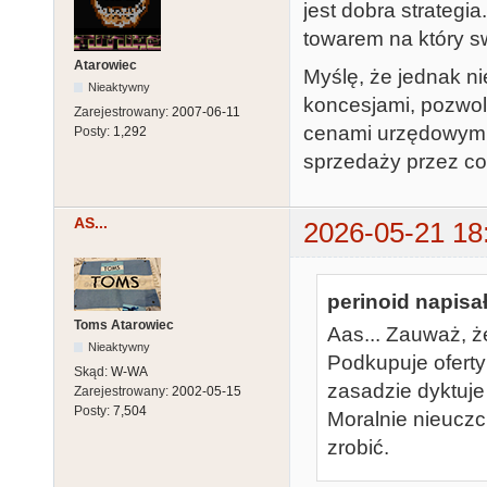
jest dobra strategia
towarem na który s
Atarowiec
Myślę, że jednak ni
Nieaktywny
koncesjami, pozwole
Zarejestrowany:
2007-06-11
cenami urzędowymi?
Posty:
1,292
sprzedaży przez co 
AS...
2026-05-21 18
perinoid napisał
Toms Atarowiec
Aas... Zauważ, ż
Nieaktywny
Podkupuje oferty
Skąd:
W-WA
zasadzie dyktuje 
Zarejestrowany:
2002-05-15
Posty:
7,504
Moralnie nieuczci
zrobić.