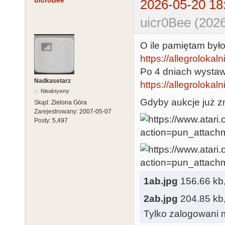
uicr0Bee
2026-05-20 18
uicr0Bee (2026
O ile pamiętam był
https://allegrolokalni
Po 4 dniach wystaw
Nadkasetarz
https://allegrolokaln
Nieaktywny
Gdyby aukcje już zn
Skąd:
Zielona Góra
Zarejestrowany:
2007-05-07
Posty:
5,497
1ab.jpg
156.66 kb, 
2ab.jpg
204.85 kb, 
Tylko zalogowani m