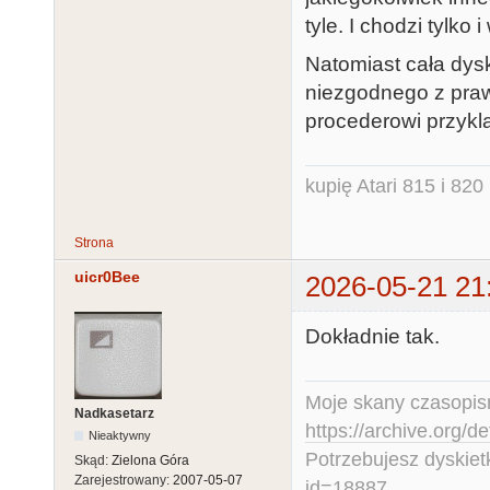
tyle. I chodzi tylko 
Natomiast cała dysk
niezgodnego z pra
procederowi przykla
kupię Atari 815 i 820 
Strona
uicr0Bee
2026-05-21 21
Dokładnie tak.
Moje skany czasopism
Nadkasetarz
https://archive.org/d
Nieaktywny
Potrzebujesz dyskiet
Skąd:
Zielona Góra
Zarejestrowany:
2007-05-07
id=18887