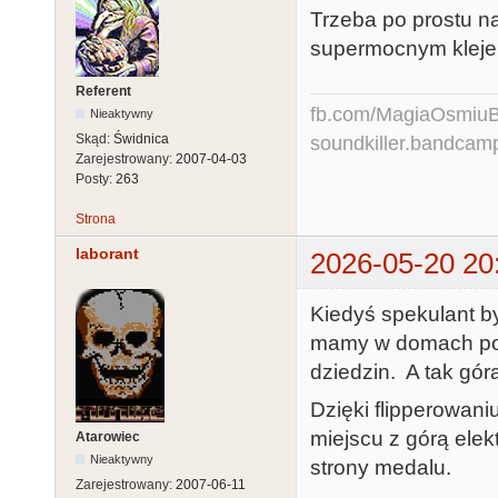
Trzeba po prostu n
supermocnym kleje
Referent
fb.com/MagiaOsmiuBit
Nieaktywny
Skąd:
Świdnica
soundkiller.bandcam
Zarejestrowany:
2007-04-03
Posty:
263
Strona
laborant
2026-05-20 20
Kiedyś spekulant by
mamy w domach po 1
dziedzin. A tak góra
Dzięki flipperowaniu
miejscu z górą elek
Atarowiec
Nieaktywny
strony medalu.
Zarejestrowany:
2007-06-11