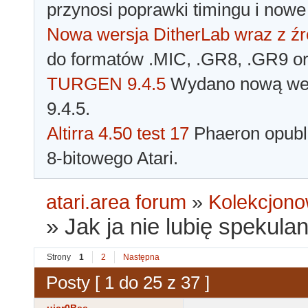
przynosi poprawki timingu i nowe
Nowa wersja DitherLab wraz z źr
do formatów .MIC, .GR8, .GR9 o
TURGEN 9.4.5
Wydano nową wer
9.4.5.
Altirra 4.50 test 17
Phaeron opubli
8-bitowego Atari.
atari.area forum
»
Kolekcjono
»
Jak ja nie lubię spekula
Strony
1
2
Następna
Posty [ 1 do 25 z 37 ]