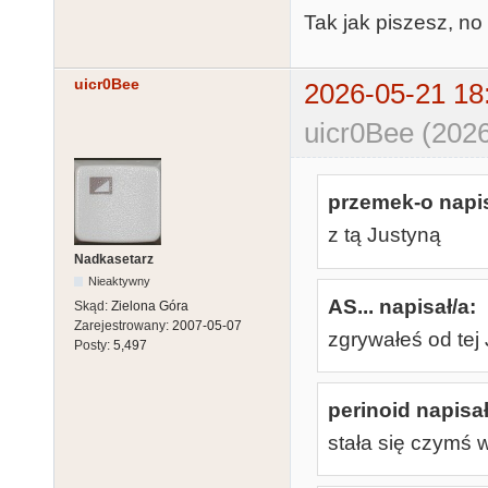
Tak jak piszesz, no 
uicr0Bee
2026-05-21 18
uicr0Bee (2026
przemek-o napis
z tą Justyną
Nadkasetarz
Nieaktywny
AS... napisał/a:
Skąd:
Zielona Góra
Zarejestrowany:
2007-05-07
zgrywałeś od tej 
Posty:
5,497
perinoid napisał
stała się czymś 