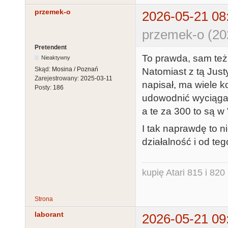
przemek-o
2026-05-21 08
przemek-o (20
Pretendent
To prawda, sam też 
Nieaktywny
Skąd:
Mosina / Poznań
Natomiast z tą Justy
Zarejestrowany:
2025-03-11
napisał, ma wiele ko
Posty:
186
udowodnić wyciągam
a te za 300 to są w 
I tak naprawdę to n
działalność i od teg
kupię Atari 815 i 820 
Strona
laborant
2026-05-21 09