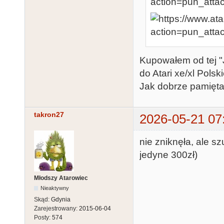
Kupowałem od tej "J
do Atari xe/xl Pols
Jak dobrze pamiętam
takron27
2026-05-21 07
nie zniknęła, ale sz
jedyne 300zł)
Młodszy Atarowiec
Nieaktywny
Skąd:
Gdynia
Zarejestrowany:
2015-06-04
Posty:
574