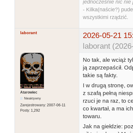
jednocześnie nic nie
- Kilka(naście?) pude
wszystkimi rządzić.
laborant
2026-05-21 15
laborant (2026
No tak, ale wciąż ty
ją zaprzepaścił. Odp
takie są fakty.
I w drugą stronę, o
z szafą pełną niesp
Atarowiec
Nieaktywny
rzuci je na raz, to 
Zarejestrowany:
2007-06-11
co kwartał, a ma ic
Posty:
1,292
towaru.
Jak na giełdzie: po