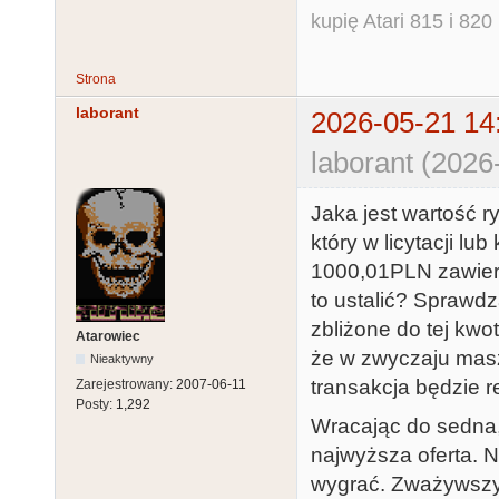
kupię Atari 815 i 820 
Strona
laborant
2026-05-21 14
laborant (2026
Jaka jest wartość r
który w licytacji l
1000,01PLN zawier
to ustalić? Sprawd
zbliżone do tej kwo
Atarowiec
że w zwyczaju masz
Nieaktywny
transakcja będzie re
Zarejestrowany:
2007-06-11
Posty:
1,292
Wracając do sedna, 
najwyższa oferta. Ni
wygrać. Zważywszy 