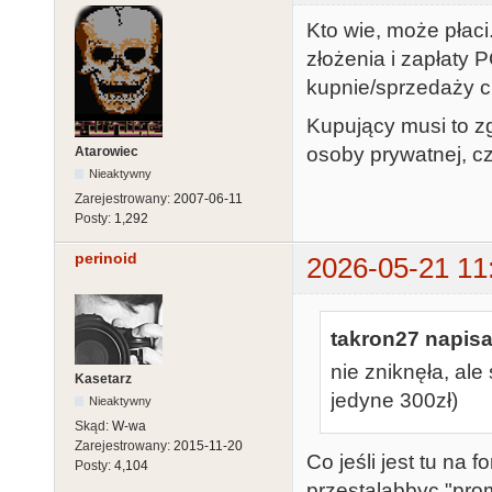
Kto wie, może płac
złożenia i zapłaty
kupnie/sprzedaży c
Kupujący musi to zg
osoby prywatnej, cz
Atarowiec
Nieaktywny
Zarejestrowany:
2007-06-11
Posty:
1,292
perinoid
2026-05-21 11
takron27 napisa
nie zniknęła, ale
Kasetarz
jedyne 300zł)
Nieaktywny
Skąd:
W-wa
Zarejestrowany:
2015-11-20
Co jeśli jest tu na 
Posty:
4,104
przestalabbyc "pro