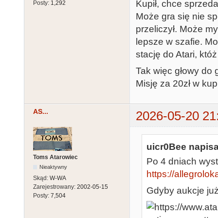
Kupił, chce sprzeda
Posty:
1,292
Może gra się nie sp
przeliczył. Może my
lepsze w szafie. Mo
stację do Atari, któż
Tak więc głowy do 
Misję za 20zł w kup 
AS...
2026-05-20 21
uicr0Bee napisa
Toms Atarowiec
Po 4 dniach wys
Nieaktywny
https://allegrolok
Skąd:
W-WA
Zarejestrowany:
2002-05-15
Gdyby aukcje już
Posty:
7,504