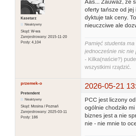
Aas... Zauważ, że 
oferty tańsze od je
dyktuje tak ceny. To
Kasetarz
nieuczciwe ale dozw
Nieaktywny
Skąd:
W-wa
Zarejestrowany:
2015-11-20
Posty:
4,104
Pamięć studenta ma c
jednocześnie nic nie
- Kilka(naście?) pude
wszystkimi rządzić.
przemek-o
2026-05-21 13
Pretendent
PCC jest liczony od 
Nieaktywny
Skąd:
Mosina / Poznań
ogólnie chodziło mi
Zarejestrowany:
2025-03-11
biznes jest a nie s
Posty:
186
nie - nie mnie to oc