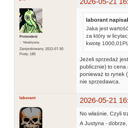
2026-05-21 16
laborant napisał
Jaka jest wartoś
za który w licyta
Pretendent
kwotę 1000,01P
Nieaktywny
Zarejestrowany:
2022-07-30
Posty:
185
Jeżeli sprzedaż jest
publicznie) to cen
ponieważ to rynek (uc
nie sprzedawca.
laborant
2026-05-21 16
No właśnie. Czyli t
A Justyna - dobrze,