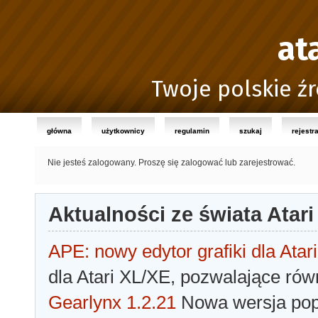
at
Twoje polskie źr
główna
użytkownicy
regulamin
szukaj
rejestr
Nie jesteś zalogowany.
Proszę się zalogować lub zarejestrować.
Aktualności ze świata Atari
APE: nowy edytor grafiki dla Atari
dla Atari XL/XE, pozwalające rów
Gearlynx 1.2.21
Nowa wersja popu