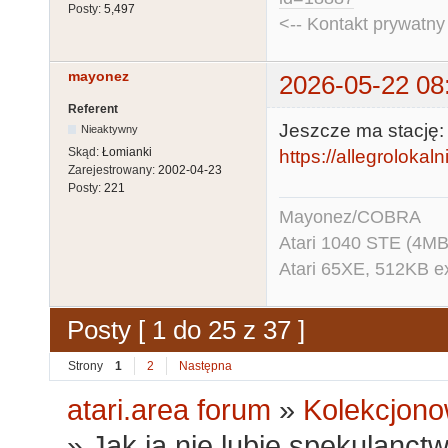
Posty:
5,497
<-- Kontakt prywatn
mayonez
2026-05-22 08
Referent
Jeszcze ma stację:
Nieaktywny
Skąd:
Łomianki
https://allegrolokaln
Zarejestrowany:
2002-04-23
Posty:
221
Mayonez/COBRA
Atari 1040 STE (4MB
Atari 65XE, 512KB e
Posty [ 1 do 25 z 37 ]
Strony
1
2
Następna
atari.area forum
»
Kolekcjono
»
Jak ja nie lubię spekulanct