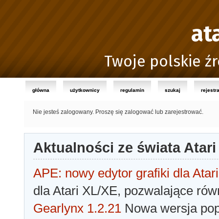
at
Twoje polskie źr
główna
użytkownicy
regulamin
szukaj
rejestr
Nie jesteś zalogowany.
Proszę się zalogować lub zarejestrować.
Aktualności ze świata Atari
APE: nowy edytor grafiki dla Atari
dla Atari XL/XE, pozwalające rów
Gearlynx 1.2.21
Nowa wersja popu