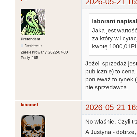
2026-05-21 16
laborant napisał
Jaka jest wartoś
za który w licyta
Pretendent
kwotę 1000,01P
Nieaktywny
Zarejestrowany:
2022-07-30
Posty:
185
Jeżeli sprzedaż jest
publicznie) to cen
ponieważ to rynek (uc
nie sprzedawca.
laborant
2026-05-21 16
No właśnie. Czyli t
A Justyna - dobrze,