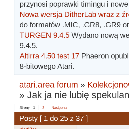
przynosi poprawki timingu i nowe
Nowa wersja DitherLab wraz z źr
do formatów .MIC, .GR8, .GR9 o
TURGEN 9.4.5
Wydano nową wer
9.4.5.
Altirra 4.50 test 17
Phaeron opubli
8-bitowego Atari.
atari.area forum
»
Kolekcjono
»
Jak ja nie lubię spekula
Strony
1
2
Następna
Posty [ 1 do 25 z 37 ]