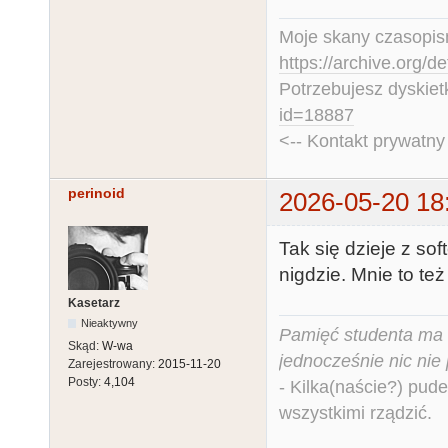
Moje skany czasopism
https://archive.org/d
Potrzebujesz dyskiet
id=18887
<-- Kontakt prywatn
perinoid
2026-05-20 18
Tak się dzieje z so
nigdzie. Mnie to też 
Kasetarz
Nieaktywny
Pamięć studenta ma c
Skąd:
W-wa
jednocześnie nic nie
Zarejestrowany:
2015-11-20
Posty:
4,104
- Kilka(naście?) pude
wszystkimi rządzić.