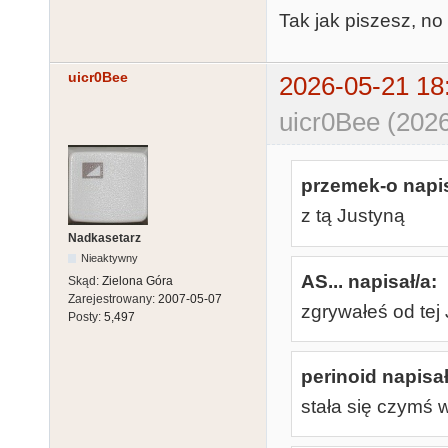
Tak jak piszesz, no 
uicr0Bee
2026-05-21 18
uicr0Bee (2026
przemek-o napis
z tą Justyną
Nadkasetarz
Nieaktywny
AS... napisał/a:
Skąd:
Zielona Góra
Zarejestrowany:
2007-05-07
zgrywałeś od tej 
Posty:
5,497
perinoid napisał
stała się czymś 