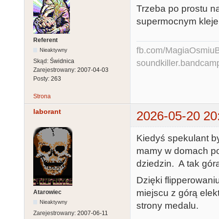
Trzeba po prostu n
supermocnym kleje
Referent
fb.com/MagiaOsmiuBit
Nieaktywny
Skąd:
Świdnica
soundkiller.bandcam
Zarejestrowany:
2007-04-03
Posty:
263
Strona
laborant
2026-05-20 20
Kiedyś spekulant by
mamy w domach po 1
dziedzin. A tak góra
Dzięki flipperowaniu
miejscu z górą elek
Atarowiec
Nieaktywny
strony medalu.
Zarejestrowany:
2007-06-11