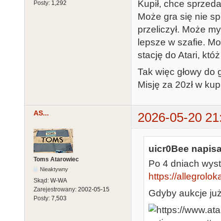
Kupił, chce sprzeda
Posty:
1,292
Może gra się nie sp
przeliczył. Może my
lepsze w szafie. Mo
stację do Atari, któż
Tak więc głowy do 
Misję za 20zł w kup 
AS...
2026-05-20 21
uicr0Bee napisa
Toms Atarowiec
Po 4 dniach wys
Nieaktywny
https://allegrolok
Skąd:
W-WA
Zarejestrowany:
2002-05-15
Gdyby aukcje już
Posty:
7,503