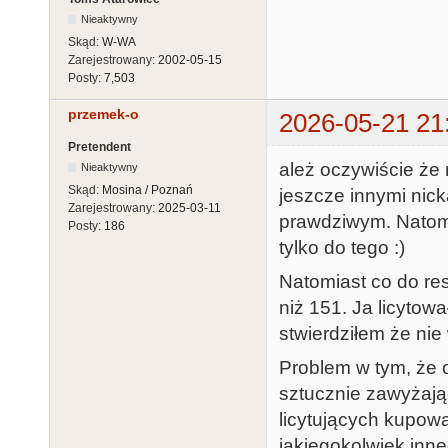
Nieaktywny
Skąd:
W-WA
Zarejestrowany:
2002-05-15
Posty:
7,503
przemek-o
2026-05-21 21
Pretendent
ależ oczywiście że
Nieaktywny
Skąd:
Mosina / Poznań
jeszcze innymi nic
Zarejestrowany:
2025-03-11
prawdziwym. Natomi
Posty:
186
tylko do tego :)
Natomiast co do res
niż 151. Ja licytow
stwierdziłem że nie
Problem w tym, że 
sztucznie zawyżając
licytujących kupowa
jakiegokolwiek inn