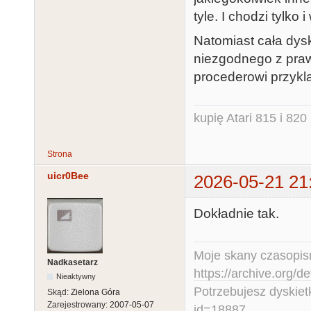
tyle. I chodzi tylko 
Natomiast cała dysk
niezgodnego z pra
procederowi przykla
kupię Atari 815 i 820 
Strona
uicr0Bee
2026-05-21 21
Dokładnie tak.
Moje skany czasopism
Nadkasetarz
https://archive.org/d
Nieaktywny
Potrzebujesz dyskiet
Skąd:
Zielona Góra
Zarejestrowany:
2007-05-07
id=18887