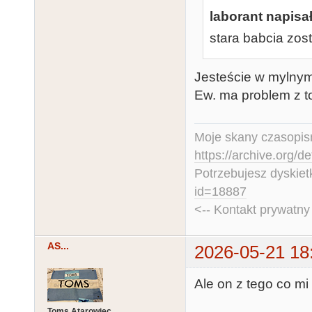
laborant napisał
stara babcia zos
Jesteście w mylnym 
Ew. ma problem z t
Moje skany czasopism
https://archive.org/d
Potrzebujesz dyskiet
id=18887
<-- Kontakt prywatn
AS...
2026-05-21 18
Ale on z tego co mi 
Toms Atarowiec