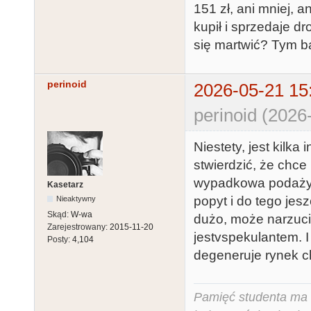
151 zł, ani mniej, a
kupił i sprzedaje dr
się martwić? Tym ba
perinoid
2026-05-21 15
perinoid (2026
Niestety, jest kilka
stwierdzić, że chce 
wypadkowa podaży i
Kasetarz
popyt i do tego jes
Nieaktywny
Skąd:
W-wa
dużo, może narzucić
Zarejestrowany:
2015-11-20
jestvspekulantem. 
Posty:
4,104
degeneruje rynek c
Pamięć studenta ma c