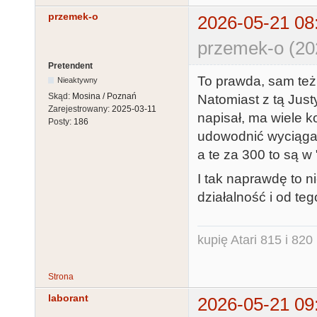
przemek-o
2026-05-21 08
przemek-o (20
Pretendent
To prawda, sam też 
Nieaktywny
Skąd:
Mosina / Poznań
Natomiast z tą Justy
Zarejestrowany:
2025-03-11
napisał, ma wiele ko
Posty:
186
udowodnić wyciągam
a te za 300 to są w 
I tak naprawdę to n
działalność i od teg
kupię Atari 815 i 820 
Strona
laborant
2026-05-21 09