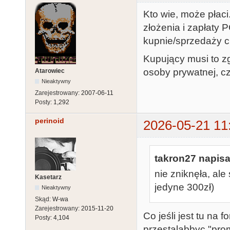
Kto wie, może płac
złożenia i zapłaty
kupnie/sprzedaży c
Kupujący musi to zg
osoby prywatnej, cz
Atarowiec
Nieaktywny
Zarejestrowany:
2007-06-11
Posty:
1,292
perinoid
2026-05-21 11
takron27 napisa
nie zniknęła, ale
Kasetarz
jedyne 300zł)
Nieaktywny
Skąd:
W-wa
Zarejestrowany:
2015-11-20
Co jeśli jest tu na 
Posty:
4,104
przestalabbyc "pro