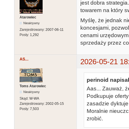
jest dobra strategia
towarem na który s
Atarowiec
Myślę, że jednak ni
Nieaktywny
koncesjami, pozwole
Zarejestrowany:
2007-06-11
cenami urzędowymi?
Posty:
1,292
sprzedaży przez co 
AS...
2026-05-21 18
perinoid napisał
Toms Atarowiec
Aas... Zauważ, ż
Nieaktywny
Podkupuje oferty
Skąd:
W-WA
zasadzie dyktuje 
Zarejestrowany:
2002-05-15
Posty:
7,503
Moralnie nieuczci
zrobić.