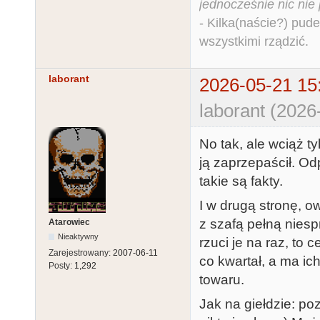
jednocześnie nic nie
- Kilka(naście?) pude
wszystkimi rządzić.
laborant
2026-05-21 15
laborant (2026
No tak, ale wciąż ty
ją zaprzepaścił. Odp
takie są fakty.
I w drugą stronę, o
z szafą pełną niesp
Atarowiec
Nieaktywny
rzuci je na raz, to 
Zarejestrowany:
2007-06-11
co kwartał, a ma ic
Posty:
1,292
towaru.
Jak na giełdzie: po