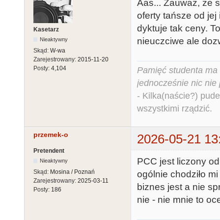
Aas... Zauważ, że 
oferty tańsze od je
dyktuje tak ceny. To
Kasetarz
nieuczciwe ale dozw
Nieaktywny
Skąd:
W-wa
Zarejestrowany:
2015-11-20
Posty:
4,104
Pamięć studenta ma c
jednocześnie nic nie
- Kilka(naście?) pude
wszystkimi rządzić.
przemek-o
2026-05-21 13
Pretendent
PCC jest liczony od 
Nieaktywny
Skąd:
Mosina / Poznań
ogólnie chodziło mi
Zarejestrowany:
2025-03-11
biznes jest a nie s
Posty:
186
nie - nie mnie to oc