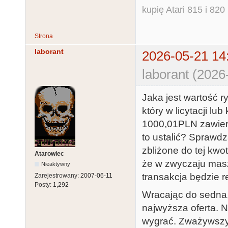
kupię Atari 815 i 820 
Strona
laborant
2026-05-21 14
laborant (2026
Jaka jest wartość r
który w licytacji l
1000,01PLN zawier
to ustalić? Sprawd
zbliżone do tej kwo
Atarowiec
że w zwyczaju masz
Nieaktywny
transakcja będzie re
Zarejestrowany:
2007-06-11
Posty:
1,292
Wracając do sedna, 
najwyższa oferta. Ni
wygrać. Zważywszy 