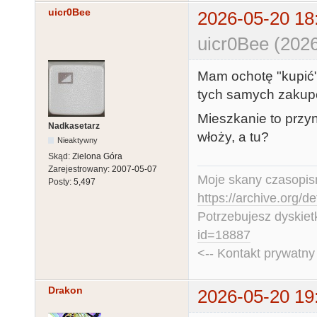
uicr0Bee
2026-05-20 18
uicr0Bee (2026
Mam ochotę "kupić" 
tych samych zakupó
Mieszkanie to przyn
Nadkasetarz
włoży, a tu?
Nieaktywny
Skąd:
Zielona Góra
Zarejestrowany:
2007-05-07
Moje skany czasopism
Posty:
5,497
https://archive.org/d
Potrzebujesz dyskiet
id=18887
<-- Kontakt prywatn
Drakon
2026-05-20 19