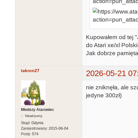
Kupowałem od tej "J
do Atari xe/xl Pols
Jak dobrze pamiętam
takron27
2026-05-21 07
nie zniknęła, ale sz
jedyne 300zł)
Młodszy Atarowiec
Nieaktywny
Skąd:
Gdynia
Zarejestrowany:
2015-06-04
Posty:
574