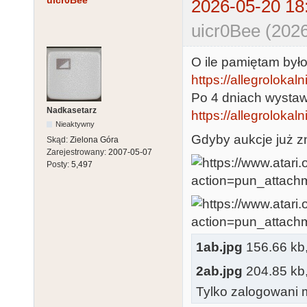
uicr0Bee
2026-05-20 18
uicr0Bee (2026
O ile pamiętam był
https://allegrolokalni
Po 4 dniach wystaw
Nadkasetarz
https://allegrolokaln
Nieaktywny
Gdyby aukcje już zn
Skąd:
Zielona Góra
Zarejestrowany:
2007-05-07
Posty:
5,497
1ab.jpg
156.66 kb, 
2ab.jpg
204.85 kb, 
Tylko zalogowani m