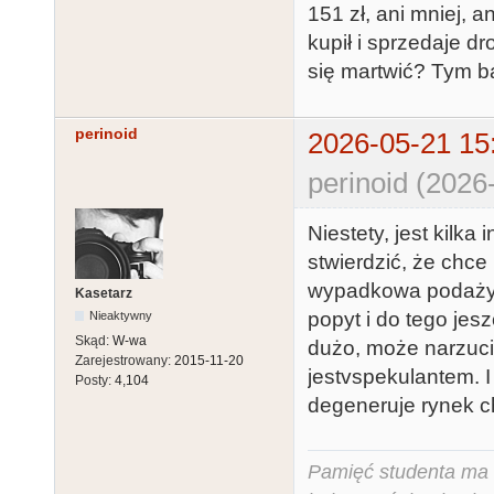
151 zł, ani mniej, a
kupił i sprzedaje dr
się martwić? Tym ba
perinoid
2026-05-21 15
perinoid (2026
Niestety, jest kilka
stwierdzić, że chce 
wypadkowa podaży i
Kasetarz
popyt i do tego jes
Nieaktywny
Skąd:
W-wa
dużo, może narzucić
Zarejestrowany:
2015-11-20
jestvspekulantem. 
Posty:
4,104
degeneruje rynek c
Pamięć studenta ma c