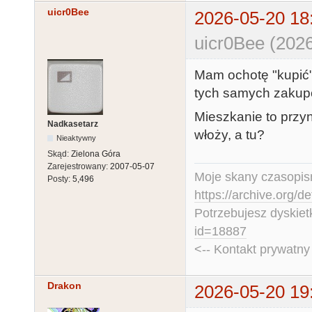
uicr0Bee
2026-05-20 18
uicr0Bee (2026
Mam ochotę "kupić" 
tych samych zakupó
Mieszkanie to przyn
Nadkasetarz
włoży, a tu?
Nieaktywny
Skąd:
Zielona Góra
Zarejestrowany:
2007-05-07
Moje skany czasopism
Posty:
5,496
https://archive.org/d
Potrzebujesz dyskiet
id=18887
<-- Kontakt prywatn
Drakon
2026-05-20 19