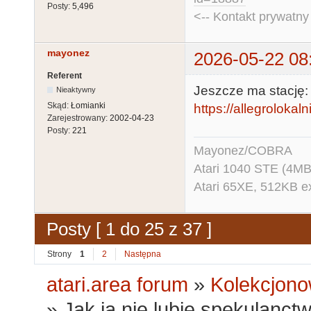
Posty:
5,496
<-- Kontakt prywatn
mayonez
2026-05-22 08
Referent
Jeszcze ma stację:
Nieaktywny
Skąd:
Łomianki
https://allegrolokaln
Zarejestrowany:
2002-04-23
Posty:
221
Mayonez/COBRA
Atari 1040 STE (4MB
Atari 65XE, 512KB e
Posty [ 1 do 25 z 37 ]
Strony
1
2
Następna
atari.area forum
»
Kolekcjono
»
Jak ja nie lubię spekulanct