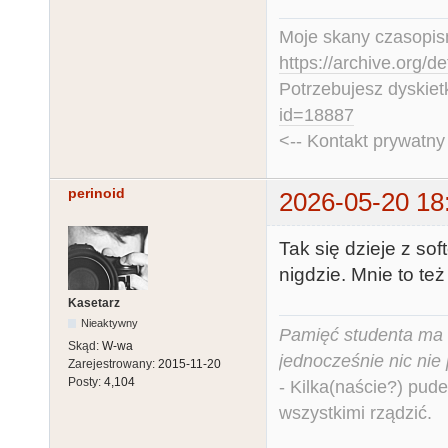
Moje skany czasopism
https://archive.org/d
Potrzebujesz dyskiet
id=18887
<-- Kontakt prywatn
perinoid
2026-05-20 18
Tak się dzieje z so
nigdzie. Mnie to też 
Kasetarz
Nieaktywny
Pamięć studenta ma c
Skąd:
W-wa
jednocześnie nic nie
Zarejestrowany:
2015-11-20
Posty:
4,104
- Kilka(naście?) pude
wszystkimi rządzić.