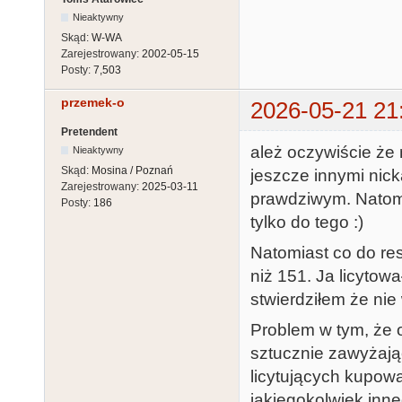
Nieaktywny
Skąd:
W-WA
Zarejestrowany:
2002-05-15
Posty:
7,503
przemek-o
2026-05-21 21
Pretendent
ależ oczywiście że
Nieaktywny
Skąd:
Mosina / Poznań
jeszcze innymi nic
Zarejestrowany:
2025-03-11
prawdziwym. Natomi
Posty:
186
tylko do tego :)
Natomiast co do res
niż 151. Ja licytow
stwierdziłem że nie
Problem w tym, że 
sztucznie zawyżając
licytujących kupowa
jakiegokolwiek inn