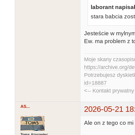
laborant napisał
stara babcia zos
Jesteście w mylnym 
Ew. ma problem z t
Moje skany czasopism
https://archive.org/d
Potrzebujesz dyskiet
id=18887
<-- Kontakt prywatn
AS...
2026-05-21 18
Ale on z tego co mi 
Toms Atarowiec