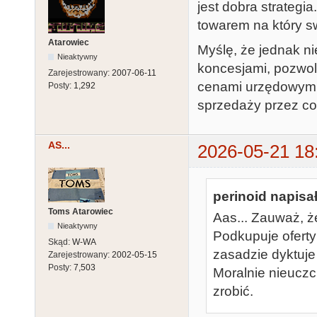
jest dobra strategia
towarem na który s
Atarowiec
Myślę, że jednak ni
Nieaktywny
koncesjami, pozwole
Zarejestrowany:
2007-06-11
cenami urzędowymi?
Posty:
1,292
sprzedaży przez co 
AS...
2026-05-21 18
perinoid napisał
Toms Atarowiec
Aas... Zauważ, ż
Nieaktywny
Podkupuje oferty
Skąd:
W-WA
zasadzie dyktuje 
Zarejestrowany:
2002-05-15
Posty:
7,503
Moralnie nieuczci
zrobić.