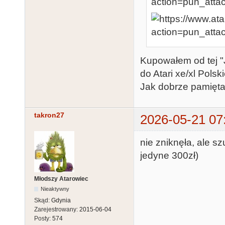
Kupowałem od tej "J
do Atari xe/xl Pols
Jak dobrze pamiętam
takron27
2026-05-21 07
nie zniknęła, ale sz
jedyne 300zł)
Młodszy Atarowiec
Nieaktywny
Skąd:
Gdynia
Zarejestrowany:
2015-06-04
Posty:
574