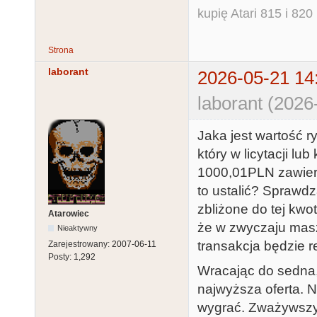
kupię Atari 815 i 820 
Strona
laborant
2026-05-21 14
laborant (2026
Jaka jest wartość r
który w licytacji l
1000,01PLN zawier
to ustalić? Sprawd
zbliżone do tej kwo
Atarowiec
że w zwyczaju masz
Nieaktywny
transakcja będzie re
Zarejestrowany:
2007-06-11
Posty:
1,292
Wracając do sedna, 
najwyższa oferta. Ni
wygrać. Zważywszy 