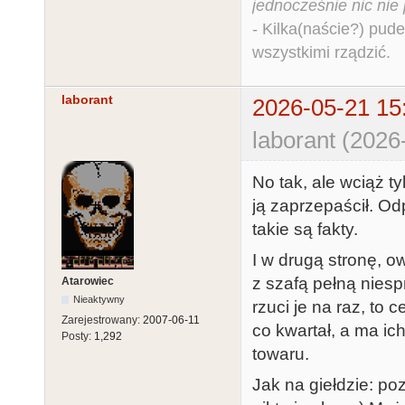
jednocześnie nic nie
- Kilka(naście?) pude
wszystkimi rządzić.
laborant
2026-05-21 15
laborant (2026
No tak, ale wciąż ty
ją zaprzepaścił. Odp
takie są fakty.
I w drugą stronę, o
z szafą pełną niesp
Atarowiec
Nieaktywny
rzuci je na raz, to 
Zarejestrowany:
2007-06-11
co kwartał, a ma ic
Posty:
1,292
towaru.
Jak na giełdzie: po