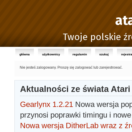
at
Twoje polskie źr
główna
użytkownicy
regulamin
szukaj
rejestr
Nie jesteś zalogowany.
Proszę się zalogować lub zarejestrować.
Aktualności ze świata Atari
Gearlynx 1.2.21
Nowa wersja popu
przynosi poprawki timingu i nowe
Nowa wersja DitherLab wraz z źr