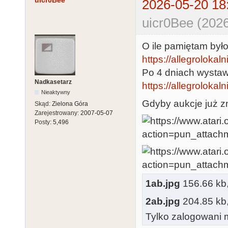
uicr0Bee
2026-05-20 18
uicr0Bee (2026
O ile pamiętam był
https://allegrolokalni
Po 4 dniach wystaw
Nadkasetarz
https://allegrolokaln
Nieaktywny
Gdyby aukcje już zn
Skąd:
Zielona Góra
Zarejestrowany:
2007-05-07
Posty:
5,496
1ab.jpg
156.66 kb, 
2ab.jpg
204.85 kb, 
Tylko zalogowani m