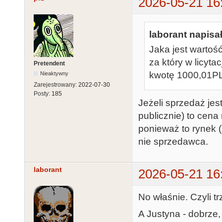
2026-05-21 16
laborant napisał
Jaka jest wartoś
za który w licyta
Pretendent
kwotę 1000,01P
Nieaktywny
Zarejestrowany:
2022-07-30
Posty:
185
Jeżeli sprzedaż jest
publicznie) to cen
ponieważ to rynek (uc
nie sprzedawca.
laborant
2026-05-21 16
No właśnie. Czyli t
A Justyna - dobrze,