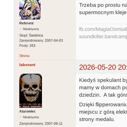
Trzeba po prostu n
supermocnym kleje
Referent
fb.com/MagiaOsmiuBit
Nieaktywny
Skąd:
Świdnica
soundkiller.bandcam
Zarejestrowany:
2007-04-03
Posty:
263
Strona
laborant
2026-05-20 20
Kiedyś spekulant by
mamy w domach po 1
dziedzin. A tak góra
Dzięki flipperowaniu
miejscu z górą elek
Atarowiec
Nieaktywny
strony medalu.
Zarejestrowany:
2007-06-11