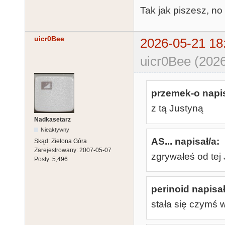
Tak jak piszesz, no 
uicr0Bee
2026-05-21 18
uicr0Bee (2026
przemek-o napis
z tą Justyną
Nadkasetarz
Nieaktywny
AS... napisał/a:
Skąd:
Zielona Góra
Zarejestrowany:
2007-05-07
zgrywałeś od tej 
Posty:
5,496
perinoid napisał
stała się czymś 