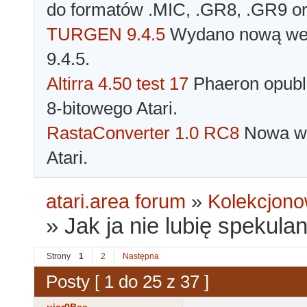
do formatów .MIC, .GR8, .GR9 o
TURGEN 9.4.5
Wydano nową wer
9.4.5.
Altirra 4.50 test 17
Phaeron opubli
8-bitowego Atari.
RastaConverter 1.0 RC8
Nowa wer
Atari.
atari.area forum
»
Kolekcjono
»
Jak ja nie lubię spekula
Strony
1
2
Następna
Posty [ 1 do 25 z 37 ]