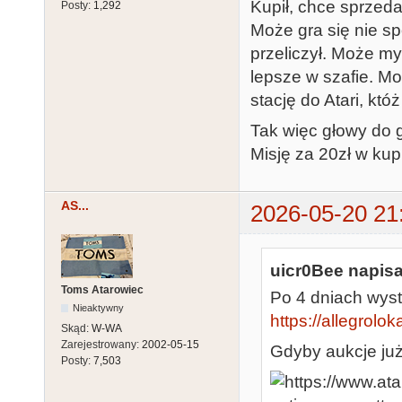
Kupił, chce sprzeda
Posty:
1,292
Może gra się nie sp
przeliczył. Może my
lepsze w szafie. Mo
stację do Atari, któż
Tak więc głowy do 
Misję za 20zł w kup 
AS...
2026-05-20 21
uicr0Bee napisa
Toms Atarowiec
Po 4 dniach wys
Nieaktywny
https://allegrolok
Skąd:
W-WA
Zarejestrowany:
2002-05-15
Gdyby aukcje już
Posty:
7,503