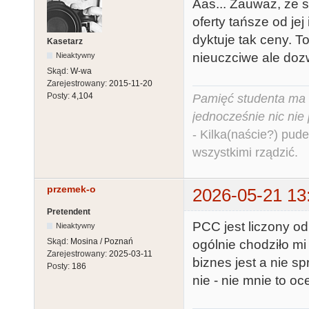
Aas... Zauważ, że 
oferty tańsze od je
dyktuje tak ceny. To
Kasetarz
nieuczciwe ale dozw
Nieaktywny
Skąd:
W-wa
Zarejestrowany:
2015-11-20
Posty:
4,104
Pamięć studenta ma c
jednocześnie nic nie
- Kilka(naście?) pude
wszystkimi rządzić.
przemek-o
2026-05-21 13
Pretendent
PCC jest liczony od 
Nieaktywny
Skąd:
Mosina / Poznań
ogólnie chodziło mi
Zarejestrowany:
2025-03-11
biznes jest a nie s
Posty:
186
nie - nie mnie to oc