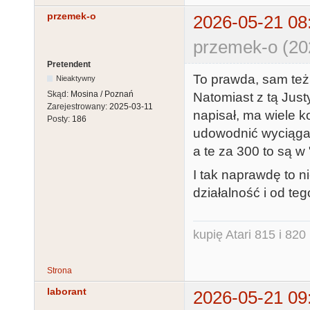
przemek-o
2026-05-21 08
przemek-o (20
Pretendent
To prawda, sam też 
Nieaktywny
Skąd:
Mosina / Poznań
Natomiast z tą Justy
Zarejestrowany:
2025-03-11
napisał, ma wiele ko
Posty:
186
udowodnić wyciągam
a te za 300 to są w 
I tak naprawdę to n
działalność i od teg
kupię Atari 815 i 820 
Strona
laborant
2026-05-21 09