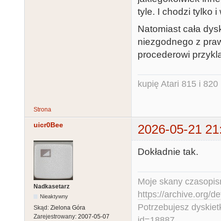
tyle. I chodzi tylko 
Natomiast cała dysk
niezgodnego z pra
procederowi przykla
kupię Atari 815 i 820 
Strona
uicr0Bee
2026-05-21 21
Dokładnie tak.
Moje skany czasopism
Nadkasetarz
https://archive.org/d
Nieaktywny
Potrzebujesz dyskiet
Skąd:
Zielona Góra
Zarejestrowany:
2007-05-07
id=18887