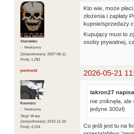
Kto wie, może płac
złożenia i zapłaty
kupnie/sprzedaży c
Kupujący musi to zg
osoby prywatnej, cz
Atarowiec
Nieaktywny
Zarejestrowany:
2007-06-11
Posty:
1,292
perinoid
2026-05-21 11
takron27 napisa
nie zniknęła, ale
Kasetarz
jedyne 300zł)
Nieaktywny
Skąd:
W-wa
Zarejestrowany:
2015-11-20
Co jeśli jest tu na 
Posty:
4,104
przestalabbyc "pro