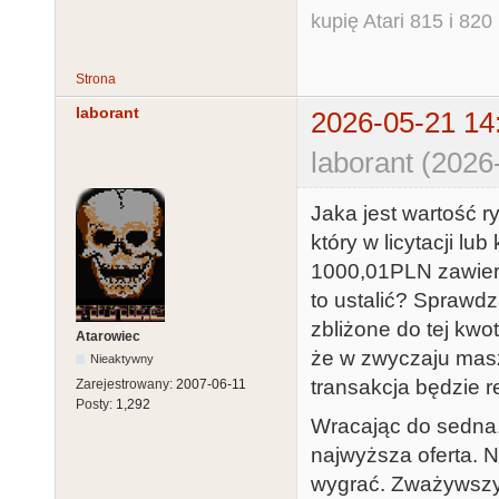
kupię Atari 815 i 820 
Strona
laborant
2026-05-21 14
laborant (2026
Jaka jest wartość r
który w licytacji l
1000,01PLN zawier
to ustalić? Sprawd
zbliżone do tej kwo
Atarowiec
że w zwyczaju masz
Nieaktywny
transakcja będzie re
Zarejestrowany:
2007-06-11
Posty:
1,292
Wracając do sedna, 
najwyższa oferta. Ni
wygrać. Zważywszy 