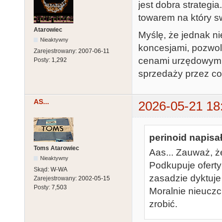
jest dobra strategia
towarem na który s
Atarowiec
Myślę, że jednak ni
Nieaktywny
koncesjami, pozwole
Zarejestrowany:
2007-06-11
cenami urzędowymi?
Posty:
1,292
sprzedaży przez co 
AS...
2026-05-21 18
perinoid napisał
Toms Atarowiec
Aas... Zauważ, ż
Nieaktywny
Podkupuje oferty
Skąd:
W-WA
zasadzie dyktuje 
Zarejestrowany:
2002-05-15
Posty:
7,503
Moralnie nieuczci
zrobić.