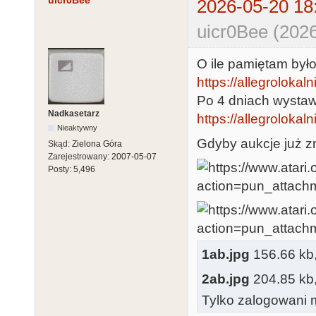
uicr0Bee
2026-05-20 18
uicr0Bee (2026
O ile pamiętam był
https://allegrolokalni
Po 4 dniach wystaw
Nadkasetarz
https://allegrolokaln
Nieaktywny
Gdyby aukcje już zn
Skąd:
Zielona Góra
Zarejestrowany:
2007-05-07
Posty:
5,496
1ab.jpg
156.66 kb, 
2ab.jpg
204.85 kb, 
Tylko zalogowani m