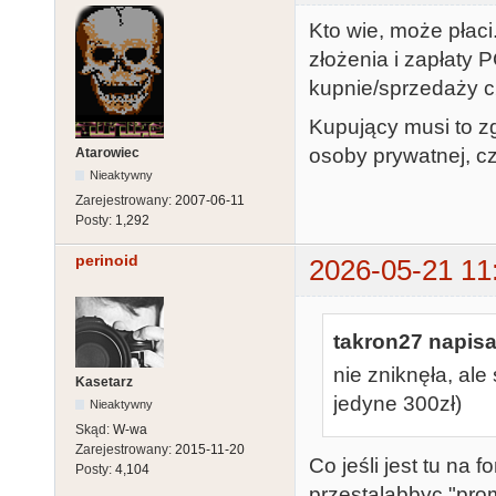
Kto wie, może płac
złożenia i zapłaty
kupnie/sprzedaży c
Kupujący musi to zg
osoby prywatnej, cz
Atarowiec
Nieaktywny
Zarejestrowany:
2007-06-11
Posty:
1,292
perinoid
2026-05-21 11
takron27 napisa
nie zniknęła, ale
Kasetarz
jedyne 300zł)
Nieaktywny
Skąd:
W-wa
Zarejestrowany:
2015-11-20
Co jeśli jest tu na 
Posty:
4,104
przestalabbyc "pro