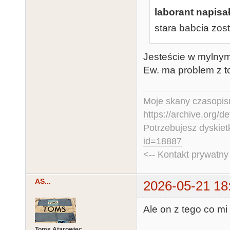
laborant napisał
stara babcia zos
Jesteście w mylnym 
Ew. ma problem z t
Moje skany czasopism
https://archive.org/d
Potrzebujesz dyskiet
id=18887
<-- Kontakt prywatn
AS...
2026-05-21 18
Ale on z tego co mi 
Toms Atarowiec