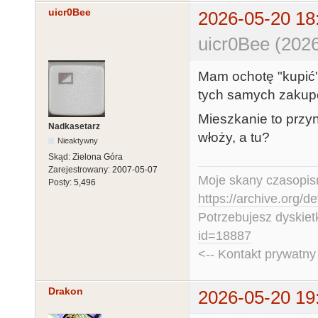
uicr0Bee
2026-05-20 18
uicr0Bee (2026
Mam ochotę "kupić" 
tych samych zakupó
Mieszkanie to przyn
Nadkasetarz
włoży, a tu?
Nieaktywny
Skąd:
Zielona Góra
Zarejestrowany:
2007-05-07
Moje skany czasopism
Posty:
5,496
https://archive.org/d
Potrzebujesz dyskiet
id=18887
<-- Kontakt prywatn
Drakon
2026-05-20 19