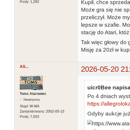
Kupił, chce sprzeda
Posty:
1,292
Może gra się nie sp
przeliczył. Może my
lepsze w szafie. Mo
stację do Atari, któż
Tak więc głowy do 
Misję za 20zł w kup 
AS...
2026-05-20 21
uicr0Bee napisa
Toms Atarowiec
Po 4 dniach wys
Nieaktywny
https://allegrolok
Skąd:
W-WA
Zarejestrowany:
2002-05-15
Gdyby aukcje już
Posty:
7,503