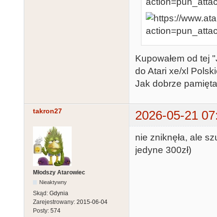
Kupowałem od tej "J
do Atari xe/xl Pols
Jak dobrze pamiętam
takron27
2026-05-21 07
nie zniknęła, ale sz
jedyne 300zł)
Młodszy Atarowiec
Nieaktywny
Skąd:
Gdynia
Zarejestrowany:
2015-06-04
Posty:
574