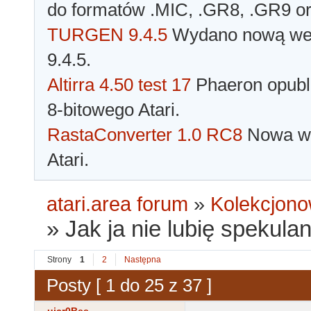
do formatów .MIC, .GR8, .GR9 o
TURGEN 9.4.5
Wydano nową wer
9.4.5.
Altirra 4.50 test 17
Phaeron opubli
8-bitowego Atari.
RastaConverter 1.0 RC8
Nowa wer
Atari.
atari.area forum
»
Kolekcjono
»
Jak ja nie lubię spekula
Strony
1
2
Następna
Posty [ 1 do 25 z 37 ]