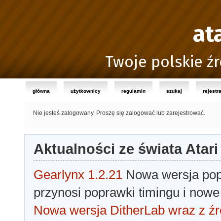
at
Twoje polskie źr
główna
użytkownicy
regulamin
szukaj
rejestr
Nie jesteś zalogowany.
Proszę się zalogować lub zarejestrować.
Aktualności ze świata Atari
Gearlynx 1.2.21
Nowa wersja popu
przynosi poprawki timingu i nowe
Nowa wersja DitherLab wraz z źr