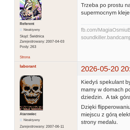
Trzeba po prostu n
supermocnym kleje
Referent
fb.com/MagiaOsmiuBit
Nieaktywny
Skąd:
Świdnica
soundkiller.bandcam
Zarejestrowany:
2007-04-03
Posty:
263
Strona
laborant
2026-05-20 20
Kiedyś spekulant by
mamy w domach po 1
dziedzin. A tak góra
Dzięki flipperowaniu
miejscu z górą elek
Atarowiec
Nieaktywny
strony medalu.
Zarejestrowany:
2007-06-11