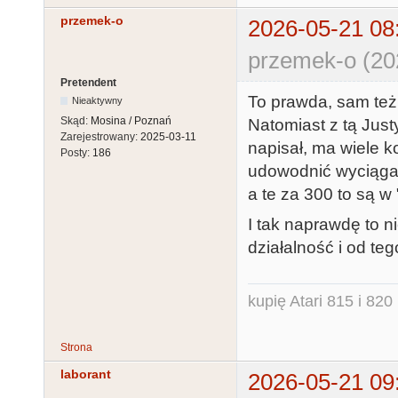
przemek-o
2026-05-21 08
przemek-o (20
Pretendent
To prawda, sam też 
Nieaktywny
Skąd:
Mosina / Poznań
Natomiast z tą Justy
Zarejestrowany:
2025-03-11
napisał, ma wiele ko
Posty:
186
udowodnić wyciągam
a te za 300 to są w 
I tak naprawdę to n
działalność i od teg
kupię Atari 815 i 820 
Strona
laborant
2026-05-21 09