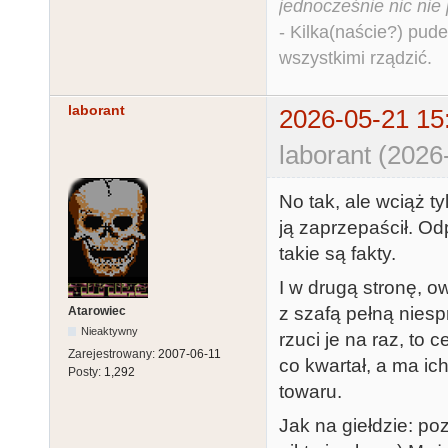
jednocześnie nic nie
- Kilka(naście?) pude
wszystkimi rządzić.
laborant
2026-05-21 15
laborant (2026
No tak, ale wciąż ty
ją zaprzepaścił. Odp
takie są fakty.
I w drugą stronę, o
z szafą pełną niesp
Atarowiec
Nieaktywny
rzuci je na raz, to 
Zarejestrowany:
2007-06-11
co kwartał, a ma ic
Posty:
1,292
towaru.
Jak na giełdzie: po