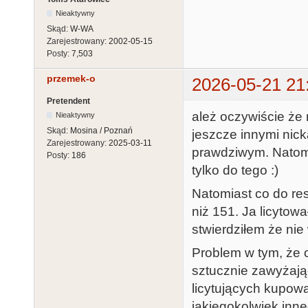
Nieaktywny
Skąd:
W-WA
Zarejestrowany:
2002-05-15
Posty:
7,503
przemek-o
2026-05-21 21
Pretendent
ależ oczywiście że
Nieaktywny
Skąd:
Mosina / Poznań
jeszcze innymi nic
Zarejestrowany:
2025-03-11
prawdziwym. Natomi
Posty:
186
tylko do tego :)
Natomiast co do res
niż 151. Ja licytow
stwierdziłem że nie
Problem w tym, że 
sztucznie zawyżając
licytujących kupowa
jakiegokolwiek inn