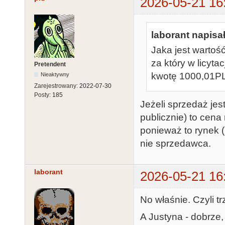
2026-05-21 16
laborant napisał
Jaka jest wartoś
za który w licyta
Pretendent
kwotę 1000,01P
Nieaktywny
Zarejestrowany:
2022-07-30
Posty:
185
Jeżeli sprzedaż jest
publicznie) to cen
ponieważ to rynek (uc
nie sprzedawca.
laborant
2026-05-21 16
No właśnie. Czyli t
A Justyna - dobrze,