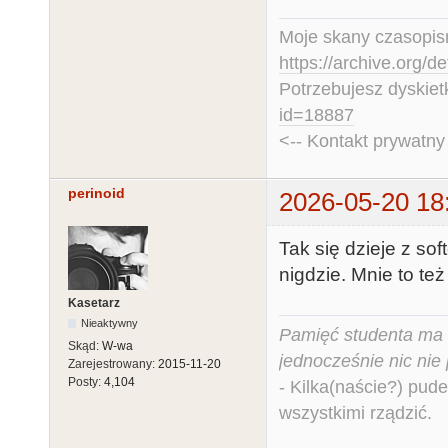
Moje skany czasopism
https://archive.org/d
Potrzebujesz dyskiet
id=18887
<-- Kontakt prywatn
perinoid
2026-05-20 18
Tak się dzieje z so
nigdzie. Mnie to też 
Kasetarz
Nieaktywny
Pamięć studenta ma c
Skąd:
W-wa
jednocześnie nic nie
Zarejestrowany:
2015-11-20
Posty:
4,104
- Kilka(naście?) pude
wszystkimi rządzić.