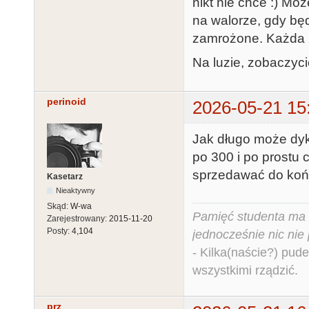
nikt nie chce :) Mo
na walorze, gdy bę
zamrożone. Każda m
Na luzie, zobaczyci
perinoid
2026-05-21 15
Jak długo może dyk
po 300 i po prostu 
sprzedawać do koń
Kasetarz
Nieaktywny
Skąd:
W-wa
Pamięć studenta ma c
Zarejestrowany:
2015-11-20
Posty:
4,104
jednocześnie nic nie
- Kilka(naście?) pude
wszystkimi rządzić.
prz