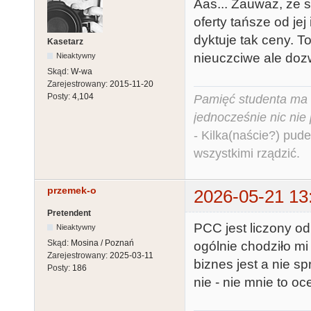
Aas... Zauważ, że 
oferty tańsze od je
dyktuje tak ceny. To
Kasetarz
nieuczciwe ale dozw
Nieaktywny
Skąd:
W-wa
Zarejestrowany:
2015-11-20
Posty:
4,104
Pamięć studenta ma c
jednocześnie nic nie
- Kilka(naście?) pude
wszystkimi rządzić.
przemek-o
2026-05-21 13
Pretendent
PCC jest liczony od 
Nieaktywny
Skąd:
Mosina / Poznań
ogólnie chodziło mi
Zarejestrowany:
2025-03-11
biznes jest a nie s
Posty:
186
nie - nie mnie to oc