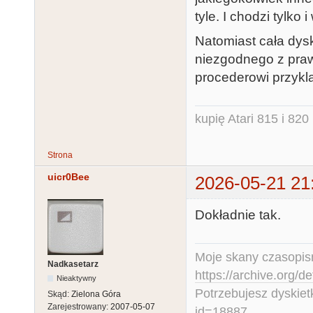
tyle. I chodzi tylko 
Natomiast cała dysk
niezgodnego z pra
procederowi przykla
kupię Atari 815 i 820 
Strona
uicr0Bee
2026-05-21 21
Dokładnie tak.
Moje skany czasopism
Nadkasetarz
https://archive.org/d
Nieaktywny
Potrzebujesz dyskiet
Skąd:
Zielona Góra
Zarejestrowany:
2007-05-07
id=18887