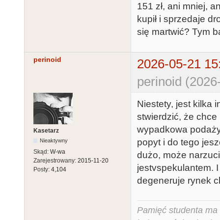
151 zł, ani mniej, a
kupił i sprzedaje dr
się martwić? Tym ba
perinoid
2026-05-21 15
perinoid (2026
Niestety, jest kilka
stwierdzić, że chce 
wypadkowa podaży i
Kasetarz
popyt i do tego jes
Nieaktywny
Skąd:
W-wa
dużo, może narzucić
Zarejestrowany:
2015-11-20
jestvspekulantem. 
Posty:
4,104
degeneruje rynek c
Pamięć studenta ma c