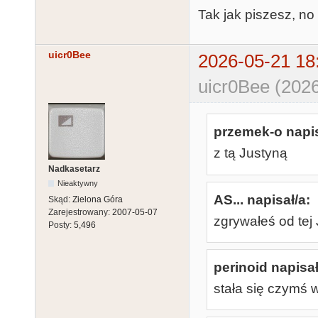
Tak jak piszesz, no 
uicr0Bee
2026-05-21 18
uicr0Bee (2026
przemek-o napis
z tą Justyną
Nadkasetarz
Nieaktywny
AS... napisał/a:
Skąd:
Zielona Góra
Zarejestrowany:
2007-05-07
zgrywałeś od tej 
Posty:
5,496
perinoid napisał
stała się czymś 