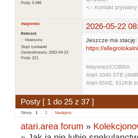
Posty:
5,496
<-- Kontakt prywatn
mayonez
2026-05-22 08
Referent
Jeszcze ma stację:
Nieaktywny
Skąd:
Łomianki
https://allegrolokaln
Zarejestrowany:
2002-04-23
Posty:
221
Mayonez/COBRA
Atari 1040 STE (4MB
Atari 65XE, 512KB e
Posty [ 1 do 25 z 37 ]
Strony
1
2
Następna
atari.area forum
»
Kolekcjono
»
Jak ja nie lubię spekulanct