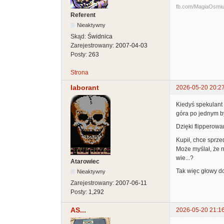
fb.com/MagiaOsmiuBi
Referent
Nieaktywny
Skąd:
Świdnica
Zarejestrowany:
2007-04-03
Posty:
263
Strona
laborant
2026-05-20 20:2
Kiedyś spekulant 
góra po jednym by 
Dzięki flipperowa
Kupił, chce sprze
Może myślał, że n
wie...?
Atarowiec
Tak więc głowy do
Nieaktywny
Zarejestrowany:
2007-06-11
Posty:
1,292
AS...
2026-05-20 21:1