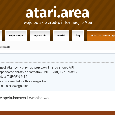
atari.area
Twoje polskie źródło informacji o Atari
rejestracja
logowanie
atariki
faq
atari.area strona g
strować.
oli Atari Lynx przynosi poprawki timingu i nowe API.
portować obrazy do formatów .MIC, .GR8, .GR9 oraz G15.
dzia TURGEN 9.4.5.
estową emulatora 8-bitowego Atari.
dla 8-bitowego Atari.
bię spekulanctwa i cwaniactwa