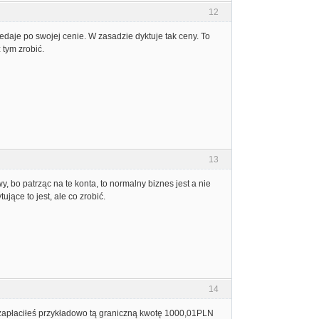
12
zedaje po swojej cenie. W zasadzie dyktuje tak ceny. To
 tym zrobić.
13
y, bo patrząc na te konta, to normalny biznes jest a nie
ujące to jest, ale co zrobić.
14
az zapłaciłeś przykładowo tą graniczną kwotę 1000,01PLN