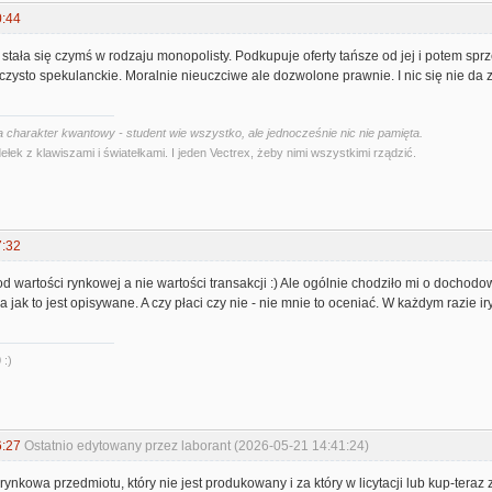
0:44
 stała się czymś w rodzaju monopolisty. Podkupuje oferty tańsze od jej i potem spr
e czysto spekulanckie. Moralnie nieuczciwe ale dozwolone prawnie. I nic się nie da z
 charakter kwantowy - student wie wszystko, ale jednocześnie nic nie pamięta.
ełek z klawiszami i światełkami. I jeden Vectrex, żeby nimi wszystkimi rządzić.
7:32
od wartości rynkowej a nie wartości transakcji :) Ale ogólnie chodziło mi o dochodow
jak to jest opisywane. A czy płaci czy nie - nie mnie to oceniać. W każdym razie iryt
 :)
6:27
Ostatnio edytowany przez laborant (2026-05-21 14:41:24)
 rynkowa przedmiotu, który nie jest produkowany i za który w licytacji lub kup-ter