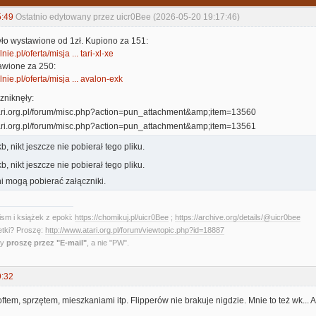
5:49
Ostatnio edytowany przez uicr0Bee (2026-05-20 19:17:46)
yło wystawione od 1zł. Kupiono za 151:
nie.pl/oferta/misja ... tari-xl-xe
awione za 250:
lnie.pl/oferta/misja ... avalon-exk
zniknęły:
, nikt jeszcze nie pobierał tego pliku.
, nikt jeszcze nie pobierał tego pliku.
i mogą pobierać załączniki.
sm i książek z epoki:
https://chomikuj.pl/uicr0Bee
;
https://archive.org/details/@uicr0bee
etki? Proszę:
http://www.atari.org.pl/forum/viewtopic.php?id=18887
ny
proszę przez "E-mail"
, a nie "PW".
9:32
oftem, sprzętem, mieszkaniami itp. Flipperów nie brakuje nigdzie. Mnie to też wk... Al