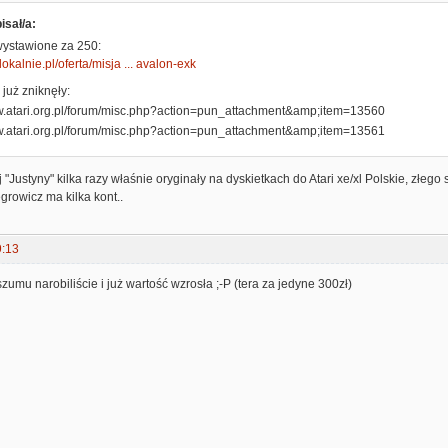
isał/a:
wystawione za 250:
olokalnie.pl/oferta/misja ... avalon-exk
już zniknęły:
"Justyny" kilka razy właśnie oryginały na dyskietkach do Atari xe/xl Polskie, złeg
growicz ma kilka kont..
9:13
szumu narobiliście i już wartość wzrosła ;-P (tera za jedyne 300zł)