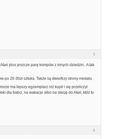
5
Atari plus jeszcze parę kompów z innych dziedzin. A tak
ów po 20-30zł sztuka. Także są dwie/trzy strony medalu.
oże ma lepszy egzemplarz niż kupił i się przeliczył.
ki dla babci, na wakacje albo na stację do Atari, któż to
6