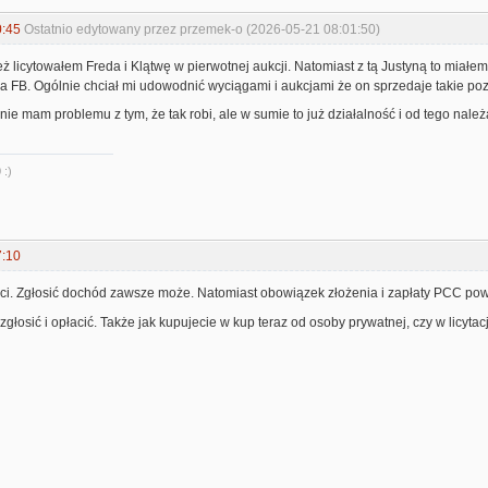
0:45
Ostatnio edytowany przez przemek-o (2026-05-21 08:01:50)
ż licytowałem Freda i Klątwę w pierwotnej aukcji. Natomiast z tą Justyną to miałem j
 na FB. Ogólnie chciał mi udowodnić wyciągami i aukcjami że on sprzedaje takie pozy
nie mam problemu z tym, że tak robi, ale w sumie to już działalność i od tego należa
 :)
7:10
aci. Zgłosić dochód zawsze może. Natomiast obowiązek złożenia i zapłaty PCC pow
zgłosić i opłacić. Także jak kupujecie w kup teraz od osoby prywatnej, czy w licyt