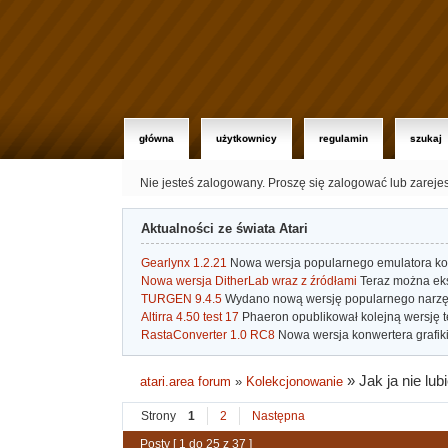
główna
użytkownicy
regulamin
szukaj
Nie jesteś zalogowany.
Proszę się zalogować lub zareje
Aktualności ze świata Atari
Gearlynx 1.2.21
Nowa wersja popularnego emulatora kons
Nowa wersja DitherLab wraz z źródłami
Teraz można eks
TURGEN 9.4.5
Wydano nową wersję popularnego narzę
Altirra 4.50 test 17
Phaeron opublikował kolejną wersję t
RastaConverter 1.0 RC8
Nowa wersja konwertera grafiki 
»
Jak ja nie lu
atari.area forum
»
Kolekcjonowanie
Strony
1
2
Następna
Posty [ 1 do 25 z 37 ]