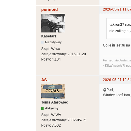
perinoid
2026-05-21 11:0
takron27 nap
nie zniknęła, 
Kasetarz
Nieaktywny
Co jeśli jest tu 
Skąd:
W-wa
Zarejestrowany:
2015-11-20
Posty:
4,104
Pamięć studenta ma
- Kilka(naście?) pud
AS...
2026-05-21 12:5
@Peri,
Władcę i coś tam 
Toms Atarowiec
Aktywny
Skąd:
W-WA
Zarejestrowany:
2002-05-15
Posty:
7,502