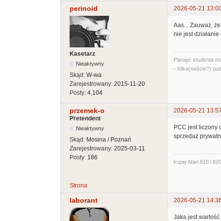
perinoid
2026-05-21 13:0
Aas... Zauważ, że
nie jest działani
Kasetarz
Pamięć studenta ma
Nieaktywny
- Kilka(naście?) pud
Skąd:
W-wa
Zarejestrowany:
2015-11-20
Posty:
4,104
przemek-o
2026-05-21 13:5
Pretendent
PCC jest liczony 
Nieaktywny
sprzedaż prywatna 
Skąd:
Mosina / Poznań
Zarejestrowany:
2025-03-11
Posty:
186
kupię Atari 815 i 820
Strona
laborant
2026-05-21 14:3
Jaka jest wartość