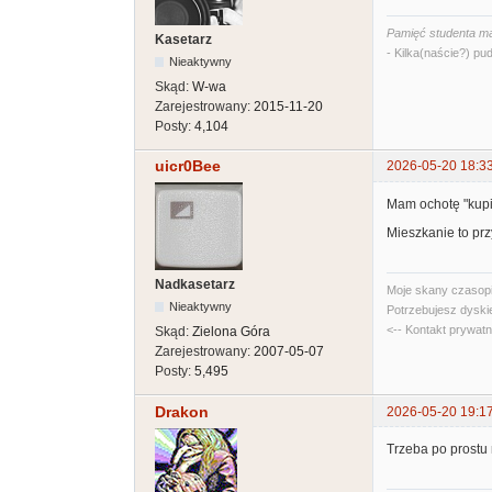
Pamięć studenta ma
Kasetarz
- Kilka(naście?) pud
Nieaktywny
Skąd:
W-wa
Zarejestrowany:
2015-11-20
Posty:
4,104
uicr0Bee
2026-05-20 18:3
Mam ochotę "kupić
Mieszkanie to prz
Nadkasetarz
Moje skany czasopi
Nieaktywny
Potrzebujesz dyski
<-- Kontakt prywat
Skąd:
Zielona Góra
Zarejestrowany:
2007-05-07
Posty:
5,495
Drakon
2026-05-20 19:1
Trzeba po prostu