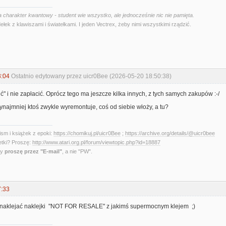
 charakter kwantowy - student wie wszystko, ale jednocześnie nic nie pamięta.
ełek z klawiszami i światełkami. I jeden Vectrex, żeby nimi wszystkimi rządzić.
3:04
Ostatnio edytowany przez uicr0Bee (2026-05-20 18:50:38)
" i nie zapłacić. Oprócz tego ma jeszcze kilka innych, z tych samych zakupów :-/
ynajmniej ktoś zwykle wyremontuje, coś od siebie włoży, a tu?
sm i książek z epoki:
https://chomikuj.pl/uicr0Bee
;
https://archive.org/details/@uicr0bee
etki? Proszę:
http://www.atari.org.pl/forum/viewtopic.php?id=18887
ny
proszę przez "E-mail"
, a nie "PW".
7:33
 naklejać naklejki "NOT FOR RESALE" z jakimś supermocnym klejem ;)