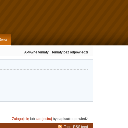
łówna
Aktywne tematy
Tematy bez odpowiedzi
Zaloguj się
lub
zarejestruj
by napisać odpowiedź
Topic RSS feed