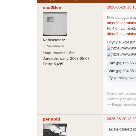
uicr0Bee
2026-05-20 18:1
O ile pamiętam b
https://allegrolokal
Po 4 dniach wyst
https://allegroloka
Nadkasetarz
Gdyby aukcje już 
Nieaktywny
Skąd:
Zielona Góra
Zarejestrowany:
2007-05-07
1ab.jpg
156.66 kb
Posty:
5,495
2ab.jpg
204.85 kb
Tylko zalogowan
Moje skany czasopi
Potrzebujesz dyski
<-- Kontakt prywat
perinoid
2026-05-20 18:2
Tak się dzieje z s