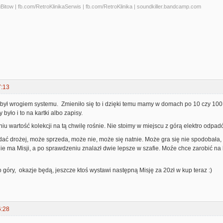
tow | fb.com/RetroKlinikaSerwis | fb.com/RetroKlinika | soundkiller.bandcamp.com
7:13
był wrogiem systemu. Zmieniło się to i dzięki temu mamy w domach po 10 czy 100 
było i to na kartki albo zapisy.
niu wartość kolekcji na tą chwilę rośnie. Nie stoimy w miejscu z górą elektro odpad
dać drożej, może sprzeda, może nie, może się natnie. Może gra się nie spodobała, m
ie ma Misji, a po sprawdzeniu znalazł dwie lepsze w szafie. Moźe chce zarobić na le
 góry, okazje będą, jeszcze ktoś wystawi następną Misję za 20zł w kup teraz :)
6:28