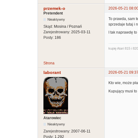
przemek-o
2026-05-21 08:0
Pretendent
To prawda, sam te
Nieaktywny
sprzedaje tutaj i
Skąd:
Mosina / Poznań
Zarejestrowany:
2025-03-11
I tak naprawdę to 
Posty:
186
kupię Atari 815 i 820
Strona
laborant
2026-05-21 09:3
Kto wie, może pł
Kupujący musi to 
Atarowiec
Nieaktywny
Zarejestrowany:
2007-06-11
Posty:
1,292