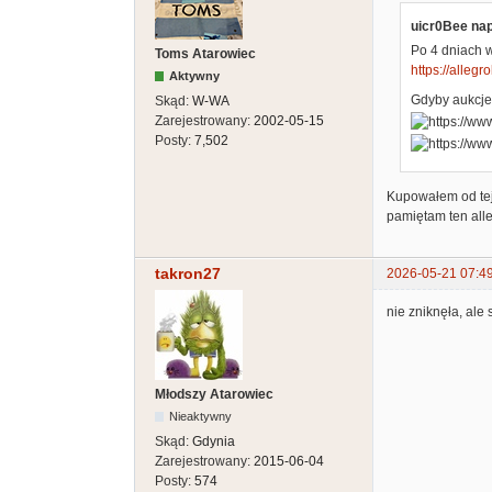
uicr0Bee nap
Po 4 dniach 
Toms Atarowiec
https://allegr
Aktywny
Gdyby aukcje 
Skąd:
W-WA
Zarejestrowany:
2002-05-15
Posty:
7,502
Kupowałem od tej 
pamiętam ten alle
takron27
2026-05-21 07:4
nie zniknęła, ale 
Młodszy Atarowiec
Nieaktywny
Skąd:
Gdynia
Zarejestrowany:
2015-06-04
Posty:
574