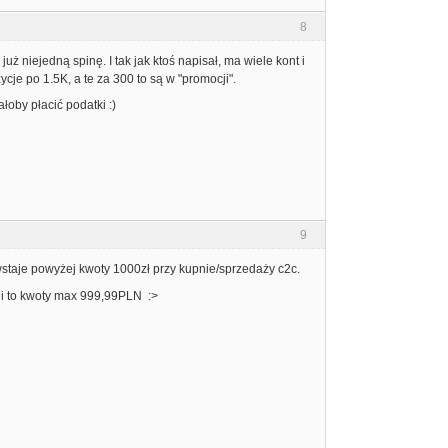
8
uż niejedną spinę. I tak jak ktoś napisał, ma wiele kont i
cje po 1.5K, a te za 300 to są w "promocji".
łoby płacić podatki :)
9
staje powyżej kwoty 1000zł przy kupnie/sprzedaży c2c.
acji to kwoty max 999,99PLN :>