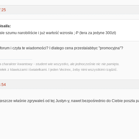
7:25
isał/a:
ale szumu narobiliście i już wartość wzrosła ;-P (tera za jedyne 300zł)
na forum i czyta te wiadomości? I dlatego cena przestalabbyc "promocyjna"?
 charakter kwantowy - student wie wszystko, ale jednocześnie nic nie pamięta.
ełek z klawiszami i światełkami. I jeden Vectrex, żeby nimi wszystkimi rządzić.
4:54
jeszcze właśnie zgrywałeś od tej Justyn-y, nawet bezpośrednio do Ciebie poszła p