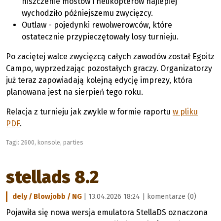
niszczenie mostów i helikopterów najlepiej
wychodziło późniejszemu zwycięzcy.
Outlaw - pojedynki rewolwerowców, które
ostatecznie przypieczętowały losy turnieju.
Po zaciętej walce zwycięzcą całych zawodów został Egoitz
Campo, wyprzedzając pozostałych graczy. Organizatorzy
już teraz zapowiadają kolejną edycję imprezy, która
planowana jest na sierpień tego roku.
Relacja z turnieju jak zwykle w formie raportu
w pliku
PDF
.
Tagi:
2600
,
konsole
,
parties
stellads 8.2
dely / Blowjobb / NG
| 13.04.2026 18:24 |
komentarze (0)
Pojawiła się nowa wersja emulatora StellaDS oznaczona