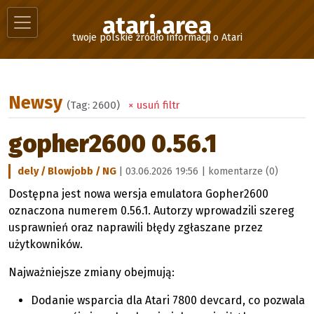
atari.area
twoje polskie źródło informacji o Atari
Newsy
(Tag: 2600)
× usuń filtr
gopher2600 0.56.1
dely / Blowjobb / NG
| 03.06.2026 19:56 |
komentarze (0)
Dostępna jest nowa wersja emulatora Gopher2600
oznaczona numerem 0.56.1. Autorzy wprowadzili szereg
usprawnień oraz naprawili błędy zgłaszane przez
użytkowników.
Najważniejsze zmiany obejmują:
Dodanie wsparcia dla Atari 7800 devcard, co pozwala