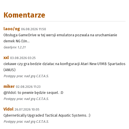
Komentarze
laoo/ng
06.08.2026 11:50
Obsługa GameDrive w tej wersji emulatora pozwala na uruchamianie
demek NG (Un...
Gearlynx 1.2.21
xxl
03.08.2026 03:25
ciekawe czy gra bedzie działac na konfiguracji Atari New U1MB Spartados
(ANUS)
Postępy prac nad grą C.E.T.A.S.
miker
02.08.2026 11:23
@Vidol: to pewnie będzie sequel. :D
Postępy prac nad grą C.E.T.A.S.
Vidol
26.07.2026 10:05
Cybernetically Upgraded Tactical Aquatic Systems. :)
Postępy prac nad grą C.E.T.A.S.