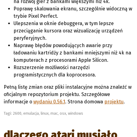
na rozwój gier z bankami większymi niż 4k.
Poprawę skalowania ekranu, szczególnie widoczną w
trybie Pixel Perfect.
Ulepszenia w oknie debuggera, w tym lepsze
przeciąganie kursora oraz wizualizację urządzeń
peryferyjnych.
Naprawę błędów powodujących awarie przy
ładowaniu kartridży z bankami mniejszymi niż 4k na
komputerach z procesorami Apple Silicon.
Rozszerzenie możliwości narzędzi
programistycznych dla koprocesora.
Pełną listę zmian oraz pliki instalacyjne można znaleźć w
oficjalnym repozytorium projektu. Szczegółowe
informacje o
wydaniu 0.56.1
. Strona domowa
projektu
.
Tagi:
2600
,
emulacja
,
linux
,
mac
,
osx
,
windows
dlaczego atari musiało