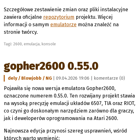
Szczegółowe zestawienie zmian oraz pliki instalacyjne
zawiera oficjalne
repozytorium
projektu. Więcej
informacji o samym
emulatorze
można znaleźć na
stronie twórcy.
Tagi:
2600
,
emulacja
,
konsole
gopher2600 0.55.0
dely / Blowjobb / NG
| 09.04.2026 19:06 |
komentarze (0)
Pojawiła się nowa wersja emulatora Gopher2600,
oznaczone numerem 0.55.0. Ten rozwijany projekt stawia
na wysoką precyzję emulacji układów 6507, TIA oraz RIOT,
co czyni go doskonałym narzędziem zarówno dla graczy,
jak i deweloperów oprogramowania na Atari 2600.
Najnowsza edycja przynosi szereg usprawnień, wśród
których warto wymienić: