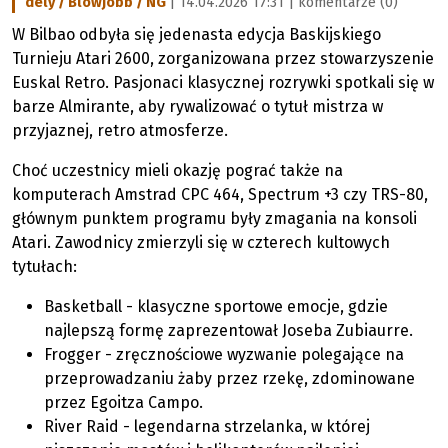
dely / Blowjobb / NG
| 14.04.2026 17:31 |
komentarze (0)
W Bilbao odbyła się jedenasta edycja Baskijskiego
Turnieju Atari 2600, zorganizowana przez stowarzyszenie
Euskal Retro. Pasjonaci klasycznej rozrywki spotkali się w
barze Almirante, aby rywalizować o tytuł mistrza w
przyjaznej, retro atmosferze.
Choć uczestnicy mieli okazję pograć także na
komputerach Amstrad CPC 464, Spectrum +3 czy TRS-80,
głównym punktem programu były zmagania na konsoli
Atari. Zawodnicy zmierzyli się w czterech kultowych
tytułach:
Basketball - klasyczne sportowe emocje, gdzie
najlepszą formę zaprezentował Joseba Zubiaurre.
Frogger - zręcznościowe wyzwanie polegające na
przeprowadzaniu żaby przez rzekę, zdominowane
przez Egoitza Campo.
River Raid - legendarna strzelanka, w której