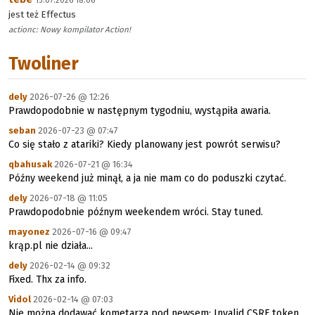
15.07.2026 18:06
jest też Effectus
actionc: Nowy kompilator Action!
Twoliner
dely
2026-07-26 @ 12:26
Prawdopodobnie w następnym tygodniu, wystąpiła awaria.
seban
2026-07-23 @ 07:47
Co się stało z atariki? Kiedy planowany jest powrót serwisu?
qbahusak
2026-07-21 @ 16:34
Późny weekend już minął, a ja nie mam co do poduszki czytać.
dely
2026-07-18 @ 11:05
Prawdopodobnie późnym weekendem wróci. Stay tuned.
mayonez
2026-07-16 @ 09:47
krąp.pl nie działa...
dely
2026-02-14 @ 09:32
Fixed. Thx za info.
Vidol
2026-02-14 @ 07:03
Nie można dodawać kometarza pod newsem: Invalid CSRF token