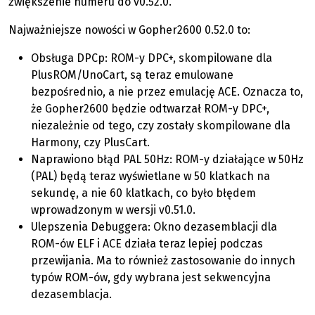
zwiększenie numeru do v0.52.0.
Najważniejsze nowości w Gopher2600 0.52.0 to:
Obsługa DPCp: ROM-y DPC+, skompilowane dla
PlusROM/UnoCart, są teraz emulowane
bezpośrednio, a nie przez emulację ACE. Oznacza to,
że Gopher2600 będzie odtwarzał ROM-y DPC+,
niezależnie od tego, czy zostały skompilowane dla
Harmony, czy PlusCart.
Naprawiono błąd PAL 50Hz: ROM-y działające w 50Hz
(PAL) będą teraz wyświetlane w 50 klatkach na
sekundę, a nie 60 klatkach, co było błędem
wprowadzonym w wersji v0.51.0.
Ulepszenia Debuggera: Okno dezasemblacji dla
ROM-ów ELF i ACE działa teraz lepiej podczas
przewijania. Ma to również zastosowanie do innych
typów ROM-ów, gdy wybrana jest sekwencyjna
dezasemblacja.