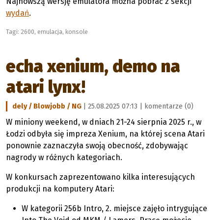
Najnowszą wersję emulatora można pobrać z sekcji
wydań
.
Tagi:
2600
,
emulacja
,
konsole
echa xenium, demo na
atari lynx!
dely / Blowjobb / NG
| 25.08.2025 07:13 |
komentarze (0)
W miniony weekend, w dniach 21-24 sierpnia 2025 r., w
Łodzi odbyła się impreza Xenium, na której scena Atari
ponownie zaznaczyła swoją obecność, zdobywając
nagrody w różnych kategoriach.
W konkursach zaprezentowano kilka interesujących
produkcji na komputery Atari:
W kategorii 256b Intro, 2. miejsce zajęło intrygujące