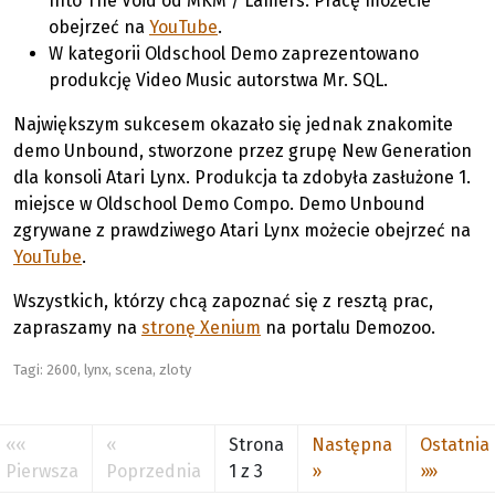
Into The Void od MKM / Lamers. Pracę możecie
obejrzeć na
YouTube
.
W kategorii Oldschool Demo zaprezentowano
produkcję Video Music autorstwa Mr. SQL.
Największym sukcesem okazało się jednak znakomite
demo Unbound, stworzone przez grupę New Generation
dla konsoli Atari Lynx. Produkcja ta zdobyła zasłużone 1.
miejsce w Oldschool Demo Compo. Demo Unbound
zgrywane z prawdziwego Atari Lynx możecie obejrzeć na
YouTube
.
Wszystkich, którzy chcą zapoznać się z resztą prac,
zapraszamy na
stronę Xenium
na portalu Demozoo.
Tagi:
2600
,
lynx
,
scena
,
zloty
««
«
Strona
Następna
Ostatnia
Pierwsza
Poprzednia
1 z 3
»
»»