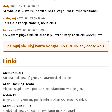
dely
2026-02-13 @ 20:38
Strona jest w wersji bardzo beta. Więc uwagi mile widziane!
solo/ng
2026-02-13 @ 19:46
Teraz elegancja francja, no ja cie;)
Azbest
2026-02-02 @ 18:09
Co wam z pigwa nie dziala? ftp? http? https? dajcie wiecej info
Zaloguj się
,
użyj konta Google
lub
GitHub
, aby dodać wpis.
Linki
Animkomials
Strona `najlepszej` grupy na atarowskiej scenie.
Atari Hacking Team
Miejsce skąd można pobrać nieco ułatwione wersje gier.
ASMA PL
Jedyny autoryzowany polski mirror Atari SAP Music Archive.
Atari800Win PLus
Kiedyś najlepszy na świecie emulator małego Atari.