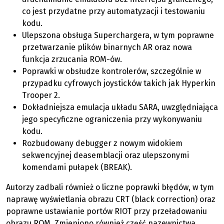
co jest przydatne przy automatyzacji i testowaniu
kodu.
Ulepszona obsługa Superchargera, w tym poprawne
przetwarzanie plików binarnych AR oraz nowa
funkcja zrzucania ROM-ów.
Poprawki w obsłudze kontrolerów, szczególnie w
przypadku cyfrowych joysticków takich jak Hyperkin
Trooper 2.
Dokładniejsza emulacja układu SARA, uwzględniająca
jego specyficzne ograniczenia przy wykonywaniu
kodu.
Rozbudowany debugger z nowym widokiem
sekwencyjnej deasemblacji oraz ulepszonymi
komendami pułapek (BREAK).
Autorzy zadbali również o liczne poprawki błędów, w tym
naprawę wyświetlania obrazu CRT (black correction) oraz
poprawne ustawianie portów RIOT przy przeładowaniu
obrazu ROM. Zmieniono również część nazewnictwa