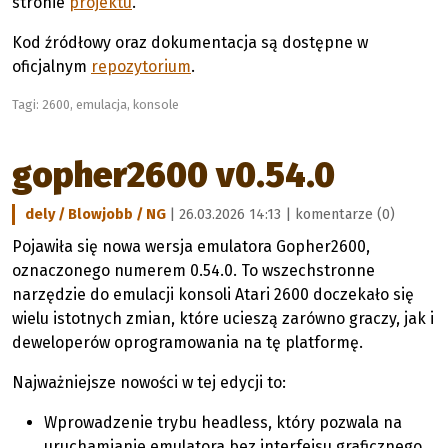
stronie
projektu
.
Kod źródłowy oraz dokumentacja są dostępne w
oficjalnym
repozytorium
.
Tagi:
2600
,
emulacja
,
konsole
gopher2600 v0.54.0
dely / Blowjobb / NG
| 26.03.2026 14:13 |
komentarze (0)
Pojawiła się nowa wersja emulatora Gopher2600,
oznaczonego numerem 0.54.0. To wszechstronne
narzędzie do emulacji konsoli Atari 2600 doczekało się
wielu istotnych zmian, które ucieszą zarówno graczy, jak i
deweloperów oprogramowania na tę platformę.
Najważniejsze nowości w tej edycji to:
Wprowadzenie trybu headless, który pozwala na
uruchamianie emulatora bez interfejsu graficznego,