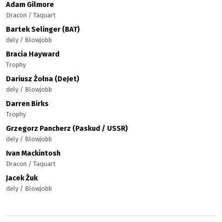
Adam Gilmore
Dracon / Taquart
Bartek Selinger (BAT)
dely / Blowjobb
Bracia Hayward
Trophy
Dariusz Żołna (DeJet)
dely / Blowjobb
Darren Birks
Trophy
Grzegorz Pancherz (Paskud / USSR)
dely / Blowjobb
Ivan Mackintosh
Dracon / Taquart
Jacek Żuk
dely / Blowjobb