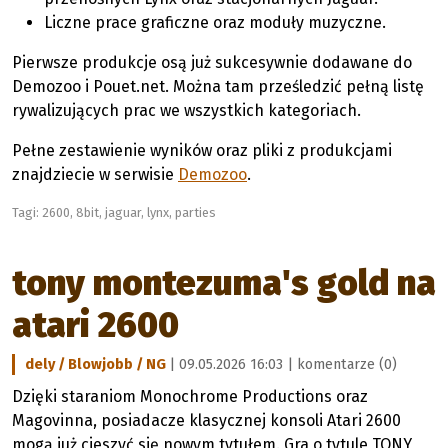
Liczne prace graficzne oraz moduły muzyczne.
Pierwsze produkcje osą już sukcesywnie dodawane do
Demozoo i Pouet.net. Można tam prześledzić pełną listę
rywalizujących prac we wszystkich kategoriach.
Pełne zestawienie wyników oraz pliki z produkcjami
znajdziecie w serwisie
Demozoo
.
Tagi:
2600
,
8bit
,
jaguar
,
lynx
,
parties
tony montezuma's gold na
atari 2600
dely / Blowjobb / NG
| 09.05.2026 16:03 |
komentarze (0)
Dzięki staraniom Monochrome Productions oraz
Magovinna, posiadacze klasycznej konsoli Atari 2600
mogą już cieszyć się nowym tytułem. Gra o tytule TONY