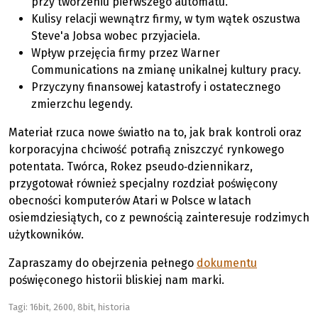
przy tworzeniu pierwszego automatu.
Kulisy relacji wewnątrz firmy, w tym wątek oszustwa
Steve'a Jobsa wobec przyjaciela.
Wpływ przejęcia firmy przez Warner
Communications na zmianę unikalnej kultury pracy.
Przyczyny finansowej katastrofy i ostatecznego
zmierzchu legendy.
Materiał rzuca nowe światło na to, jak brak kontroli oraz
korporacyjna chciwość potrafią zniszczyć rynkowego
potentata. Twórca, Rokez pseudo‑dziennikarz,
przygotował również specjalny rozdział poświęcony
obecności komputerów Atari w Polsce w latach
osiemdziesiątych, co z pewnością zainteresuje rodzimych
użytkowników.
Zapraszamy do obejrzenia pełnego
dokumentu
poświęconego historii bliskiej nam marki.
Tagi:
16bit
,
2600
,
8bit
,
historia