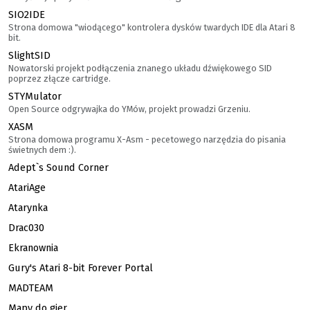
SIO2IDE
Strona domowa "wiodącego" kontrolera dysków twardych IDE dla Atari 8
bit.
SlightSID
Nowatorski projekt podłączenia znanego układu dźwiękowego SID
poprzez złącze cartridge.
STYMulator
Open Source odgrywajka do YMów, projekt prowadzi Grzeniu.
XASM
Strona domowa programu X-Asm - pecetowego narzędzia do pisania
świetnych dem :).
Adept`s Sound Corner
AtariAge
Atarynka
Drac030
Ekranownia
Gury's Atari 8-bit Forever Portal
MADTEAM
Mapy do gier