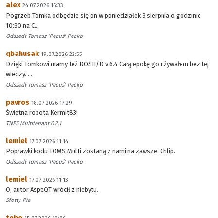
alex
24.07.2026 16:33
Pogrzeb Tomka odbędzie się on w poniedziałek 3 sierpnia o godzinie
10:30 na C...
Odszedł Tomasz 'Pecuś' Pecko
qbahusak
19.07.2026 22:55
Dzięki Tomkowi mamy też DOSII/D v 6.4 Całą epokę go używałem bez tej
wiedzy. ...
Odszedł Tomasz 'Pecuś' Pecko
pavros
18.07.2026 17:29
Świetna robota Kermit83!
TNFS Multitenant 0.2.1
lemiel
17.07.2026 11:14
Poprawki kodu TOMS Multi zostaną z nami na zawsze. Chlip.
Odszedł Tomasz 'Pecuś' Pecko
lemiel
17.07.2026 11:13
O, autor AspeQT wrócił z niebytu.
Sfotty Pie
tebe