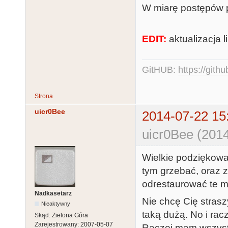
W miarę postępów p
EDIT:
aktualizacja l
GitHUB:
https://gith
Strona
uicr0Bee
2014-07-22 15
uicr0Bee (2014
Wielkie podziękowa
tym grzebać, oraz z
odrestaurować te m
Nadkasetarz
Nie chcę Cię strasz
Nieaktywny
taką dużą. No i ra
Skąd:
Zielona Góra
Zarejestrowany:
2007-05-07
Raczej mam wszystk