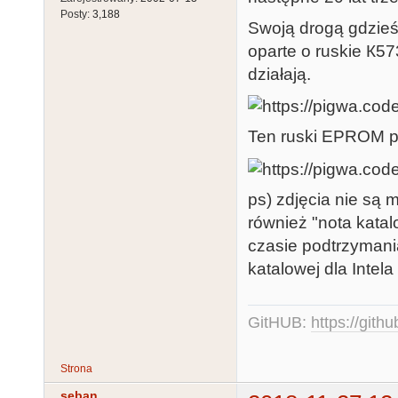
Posty:
3,188
Swoją drogą gdzieś
oparte o ruskie К5
działają.
Ten ruski EPROM po
ps) zdjęcia nie są
również "nota katal
czasie podtrzymani
katalowej dla Intel
GitHUB:
https://gith
Strona
seban