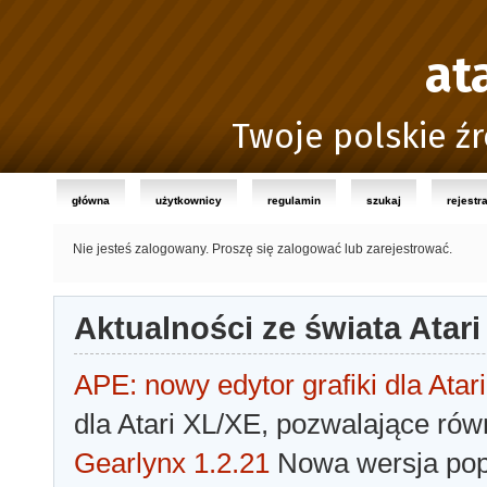
at
Twoje polskie źr
główna
użytkownicy
regulamin
szukaj
rejestr
Nie jesteś zalogowany.
Proszę się zalogować lub zarejestrować.
Aktualności ze świata Atari
APE: nowy edytor grafiki dla Atari
dla Atari XL/XE, pozwalające rów
Gearlynx 1.2.21
Nowa wersja popu