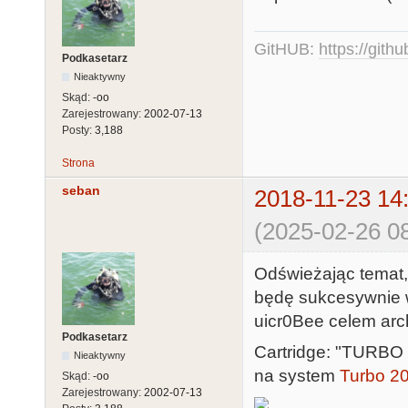
GitHUB:
https://gith
Podkasetarz
Nieaktywny
Skąd:
-oo
Zarejestrowany:
2002-07-13
Posty:
3,188
Strona
seban
2018-11-23 14
(2025-02-26 08
Odświeżając temat,
będę sukcesywnie w
uicr0Bee celem arch
Podkasetarz
Cartridge: "TURBO
Nieaktywny
na system
Turbo 2
Skąd:
-oo
Zarejestrowany:
2002-07-13