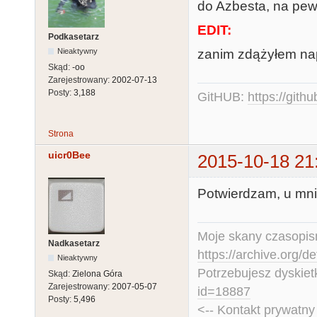
do Azbesta, na pew
EDIT:
Podkasetarz
zanim zdążyłem nap
Nieaktywny
Skąd:
-oo
Zarejestrowany:
2002-07-13
Posty:
3,188
GitHUB:
https://gith
Strona
uicr0Bee
2015-10-18 21
Potwierdzam, u mnie
Moje skany czasopism
Nadkasetarz
https://archive.org/d
Nieaktywny
Potrzebujesz dyskiet
Skąd:
Zielona Góra
Zarejestrowany:
2007-05-07
id=18887
Posty:
5,496
<-- Kontakt prywatn