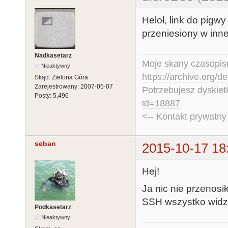
Heloł, link do pigwy
przeniesiony w inn
Nadkasetarz
Moje skany czasopism
Nieaktywny
https://archive.org/d
Skąd:
Zielona Góra
Zarejestrowany:
2007-05-07
Potrzebujesz dyskiet
Posty:
5,496
id=18887
<-- Kontakt prywatn
seban
2015-10-17 18
Hej!
Ja nic nie przenosi
SSH wszystko widzę
Podkasetarz
Nieaktywny