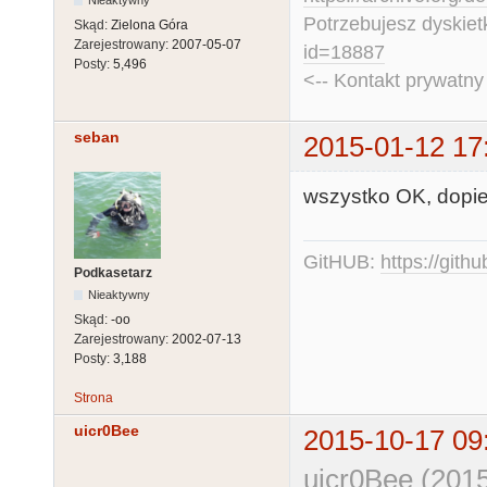
Potrzebujesz dyskiet
Skąd:
Zielona Góra
Zarejestrowany:
2007-05-07
id=18887
Posty:
5,496
<-- Kontakt prywatn
seban
2015-01-12 17
wszystko OK, dopie
GitHUB:
https://gith
Podkasetarz
Nieaktywny
Skąd:
-oo
Zarejestrowany:
2002-07-13
Posty:
3,188
Strona
uicr0Bee
2015-10-17 09
uicr0Bee (2015