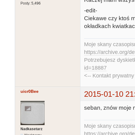
Posty:
5,496
-edit-
Ciekawe czy ktoś m
okładkach kwiatkach,
Moje skany czasopism
https://archive.org/d
Potrzebujesz dyskiet
id=18887
<-- Kontakt prywatn
uicr0Bee
2015-01-10 21
seban, znów moje m
Moje skany czasopism
Nadkasetarz
https://archive.org/d
Nieaktywny