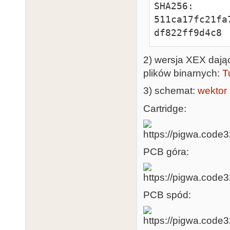
SHA256: 
511ca17fc21fa
df822ff9d4c8
2) wersja XEX dają
plików binarnych:
T
3) schemat:
wektor
Cartridge:
PCB góra:
PCB spód: