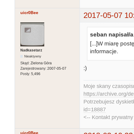
uicr0Bee
2017-05-07 10
seban napisał/a
[...]W miarę pos
Nadkasetarz
informacje.
Nieaktywny
Skąd:
Zielona Góra
:)
Zarejestrowany:
2007-05-07
Posty:
5,496
Moje skany czasopism
https://archive.org/d
Potrzebujesz dyskiet
id=18887
<-- Kontakt prywatn
uicr0Bee