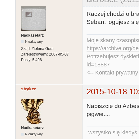
Raczej chodzi o br
Seban, logujesz si
Nadkasetarz
Moje skany czasopism
Nieaktywny
https://archive.org/d
Skąd:
Zielona Góra
Zarejestrowany:
2007-05-07
Potrzebujesz dyskiet
Posty:
5,496
id=18887
<-- Kontakt prywatn
stryker
2015-10-18 10
Napiszcie do Azbest
pigwie....
Nadkasetarz
"wszystko się kiedyś k
Nieaktywny