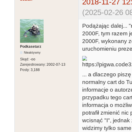
2018-11-27 12
(2025-02-26 08
Podążając dalej... 
2000F, tym razem jes
2000F, wykonany zos
Podkasetarz
uruchomieniu prezen
Nieaktywny
Skąd:
-oo
Zarejestrowany:
2002-07-13
Posty:
3,188
... a dlaczego pisz
normalny cart do Tu
informacje o autorz
przypadku tego car
informacja o możliwo
potrafił zmienić n
wcisnąć "I", jednak
widzimy tylko same 