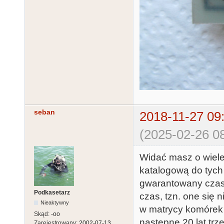
seban
2018-11-27 09
(2025-02-26 08
Widać masz o wiele 
katalogową do tych
gwarantowany czas 
Podkasetarz
czas, tzn. one się
Nieaktywny
w matrycy komórek j
Skąd:
-oo
następne 20 lat tr
Zarejestrowany:
2002-07-13