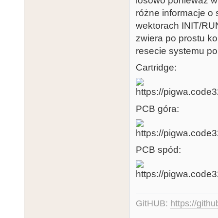
losowo ponieważ w 
różne informacje o s
wektorach INIT/RU
zwiera po prostu ko
resecie systemu po
Cartridge:
PCB góra:
PCB spód:
GitHUB:
https://gith