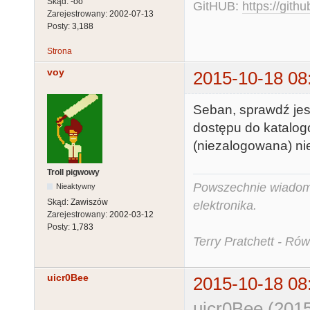
Skąd:
-oo
GitHUB:
https://gith
Zarejestrowany:
2002-07-13
Posty:
3,188
Strona
voy
2015-10-18 08
Seban, sprawdź jesz
dostępu do katalogó
(niezalogowana) ni
Troll pigwowy
Powszechnie wiadomo,
Nieaktywny
Skąd:
Zawiszów
elektronika.
Zarejestrowany:
2002-03-12
Posty:
1,783
Terry Pratchett - Ró
uicr0Bee
2015-10-18 08
uicr0Bee (2015