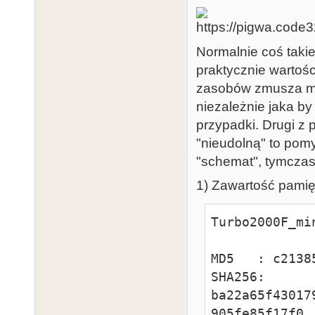
Normalnie coś takie
praktycznie wartośc
zasobów zmusza mn
niezależnie jaka by
przypadki. Drugi z
"nieudolną" to pomys
"schemat", tymczas
1) Zawartość pam
Turbo2000F_mi
MD5   : c2138
SHA256: 
ba22a65f43017
905fe85f17f0