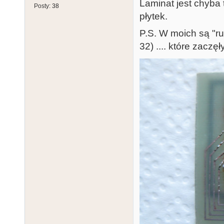
Laminat jest chyba 
Posty:
38
płytek.
P.S. W moich są "rus
32) .... które zaczęł