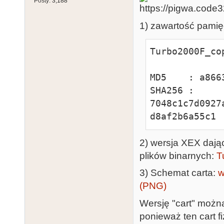
Posty:
3,188
1) zawartość pami
Turbo2000F_cop
MD5    : a866
SHA256 : 
7048c1c7d0927
d8af2b6a55c1 
2) wersja XEX dają
plików binarnych:
T
3) Schemat carta:
w
(PNG)
Wersję "cart" możn
ponieważ ten cart 