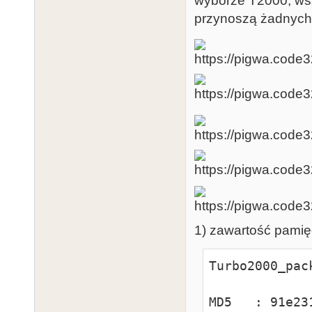
wyborze T2000, wszy
przynoszą żadnych
1) zawartość pami
Turbo2000_pack
MD5   : 91e23