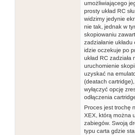
umożliwiającego je
prosty układ RC sł
widzimy jedynie ekr
nie tak, jednak w 
skopiowaniu zawar
zadziałanie układu 
idzie oczekuje po p
układ RC zadziała n
uruchomienie skopi
uzyskać na emulato
(deatach cartridge)
wyłączyć opcję zr
odłączenia cartridg
Proces jest trochę
XEX, którą można 
zabiegów. Swoją dr
typu carta gdzie st