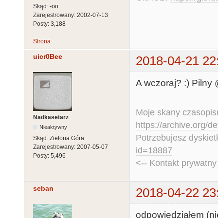
Skąd:
-oo
Zarejestrowany:
2002-07-13
Posty:
3,188
Strona
uicr0Bee
2018-04-21 22
A wczoraj? :) Pilny
Moje skany czasopism
Nadkasetarz
https://archive.org/d
Nieaktywny
Potrzebujesz dyskiet
Skąd:
Zielona Góra
Zarejestrowany:
2007-05-07
id=18887
Posty:
5,496
<-- Kontakt prywatn
seban
2018-04-22 23
odpowiedziałem (nie