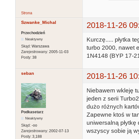
Strona
Szwanke_Michal
2018-11-26 09
Przechodzień
Kurczę..... płytka 
Nieaktywny
Skąd:
Warszawa
turbo 2000, nawet e
Zarejestrowany:
2005-11-03
1N4148 (BYP 17-21)
Posty:
38
seban
2018-11-26 10
Niebawem wkleję tut
jeden z serii Turbo
dużo różnych kartó
Podkasetarz
Zapewne ktoś w ta
Nieaktywny
uniwersalną płytkę
Skąd:
-oo
wszyscy sobie ją w
Zarejestrowany:
2002-07-13
Posty:
3,188