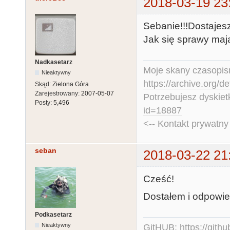
2018-03-19 23
Sebanie!!!Dostajesz
Jak się sprawy maj
Nadkasetarz
Moje skany czasopism
Nieaktywny
https://archive.org/d
Skąd:
Zielona Góra
Zarejestrowany:
2007-05-07
Potrzebujesz dyskiet
Posty:
5,496
id=18887
<-- Kontakt prywatn
seban
2018-03-22 21
Cześć!
Dostałem i odpowied
Podkasetarz
Nieaktywny
GitHUB:
https://gith