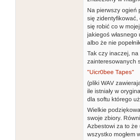
Na pierwszy ogień p
się zidentyfikować
się robić co w moje
jakiegoś własnego 
albo że nie popełni
Tak czy inaczej, na
zainteresowanych są
"Uicr0bee Tapes"
(pliki WAV zawieraj
ile istniały w orygi
dla softu którego u
Wielkie podziękowan
swoje zbiory. Równ
Azbestowi za to że 
wszystko mogłem w