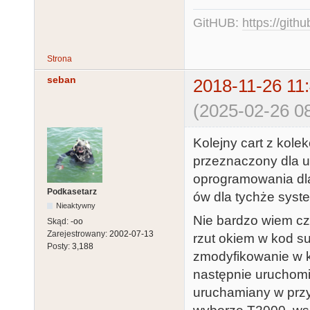
GitHUB:
https://gith
Strona
seban
2018-11-26 11
(2025-02-26 08
Kolejny cart z kolek
przeznaczony dla u
oprogramowania dl
Podkasetarz
ów dla tychże sys
Nieaktywny
Nie bardzo wiem cz
Skąd:
-oo
Zarejestrowany:
2002-07-13
rzut okiem w kod 
Posty:
3,188
zmodyfikowanie w k
następnie uruchomi
uruchamiany w prz