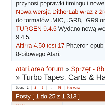
przynosi poprawki timingu i nowe
Nowa wersja DitherLab wraz z źr
do formatów .MIC, .GR8, .GR9 o
TURGEN 9.4.5
Wydano nową wer
9.4.5.
Altirra 4.50 test 17
Phaeron opubli
8-bitowego Atari.
atari.area forum
»
Sprzęt - 8bi
»
Turbo Tapes, Carts & Hard
Strony
1
2
3
…
53
Następna
Posty [ 1 do 25 z 1,313 ]