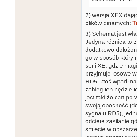
2) wersja XEX dają
plików binarnych:
T
3) Schemat jest wła
Jedyna różnica to 
dodatkowo dołożono 
go w sposób który 
serii XE, gdzie ma
przyjmuje losowe w
RD5, ktoś wpadł na
zabieg ten będzie t
jest taki że cart p
swoją obecność (do
sygnału RD5), jed
odcięte zasilanie g
śmiecie w obszarz